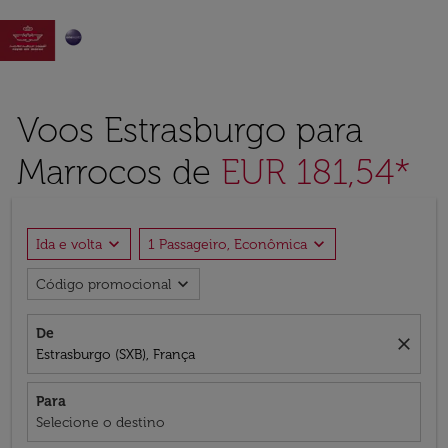

Voos Estrasburgo para
Marrocos de
EUR 181,54*
expand_more
expand_more
Ida e volta
1 Passageiro, Econômica
expand_more
Código promocional
De
close
Estrasburgo (SXB), França
Para
Selecione o destino