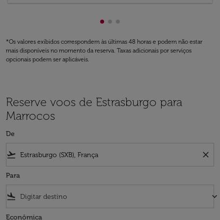
Mostrando de cmp-pagination-
Mostrando de cmp-paginatio
Mostrando de cmp-paginat
*Os valores exibidos correspondem às últimas 48 horas e podem não estar
mais disponíveis no momento da reserva. Taxas adicionais por serviços
opcionais podem ser aplicáveis.
Reserve voos de Estrasburgo para
Marrocos
De
flight_takeoff
close
Para
flight_land
keyboard_arrow_down
Econômica