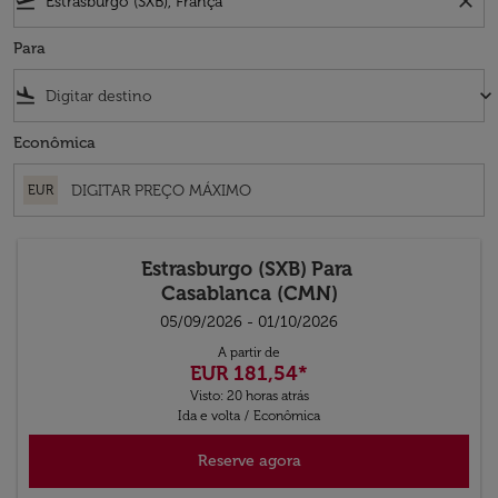
flight_takeoff
close
Para
flight_land
keyboard_arrow_down
Econômica
EUR
Estrasburgo (SXB)
Para
Casablanca (CMN)
05/09/2026 - 01/10/2026
A partir de
EUR 181,54
*
Visto: 20 horas atrás
Ida e volta
/
Econômica
Reserve agora