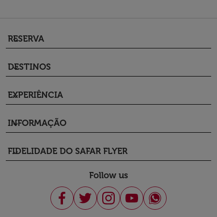
RESERVA
keyboard_arrow_down
DESTINOS
keyboard_arrow_down
EXPERIÊNCIA
keyboard_arrow_down
INFORMAÇÃO
keyboard_arrow_down
FIDELIDADE DO SAFAR FLYER
keyboard_arrow_down
Follow us