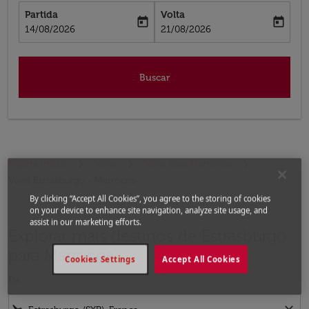
Partida
Volta
today
today
fc-booking-departure-date-aria-label
fc-booking-return-date-aria-label
14/08/2026
21/08/2026
Buscar
Página inicial
Voos
Voos para Marrocos
Voos Estrasburgo - Marrocos
By clicking “Accept All Cookies”, you agree to the storing of cookies
on your device to enhance site navigation, analyze site usage, and
assist in our marketing efforts.
Explorar mais destinos de Estrasburgo
para Marrocos
Cookies Settings
Accept All Cookies
De