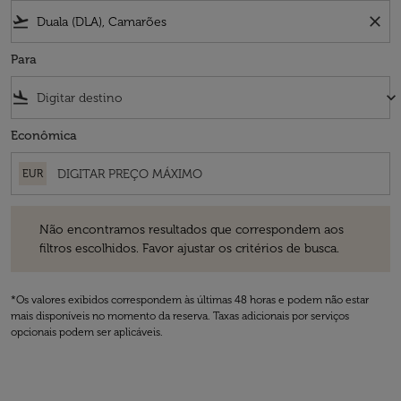
flight_takeoff
close
Para
flight_land
keyboard_arrow_down
Econômica
EUR
Não encontramos resultados que correspondem aos filtros escolhidos
Não encontramos resultados que correspondem aos
filtros escolhidos. Favor ajustar os critérios de busca.
*Os valores exibidos correspondem às últimas 48 horas e podem não estar
mais disponíveis no momento da reserva. Taxas adicionais por serviços
opcionais podem ser aplicáveis.