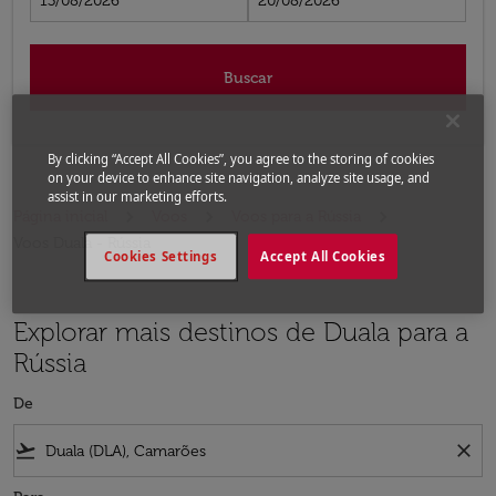
13/08/2026
20/08/2026
Buscar
By clicking “Accept All Cookies”, you agree to the storing of cookies
on your device to enhance site navigation, analyze site usage, and
assist in our marketing efforts.
Página inicial
Voos
Voos para a Rússia
Voos Duala - Rússia
Cookies Settings
Accept All Cookies
Explorar mais destinos de Duala para a
Rússia
De
flight_takeoff
close