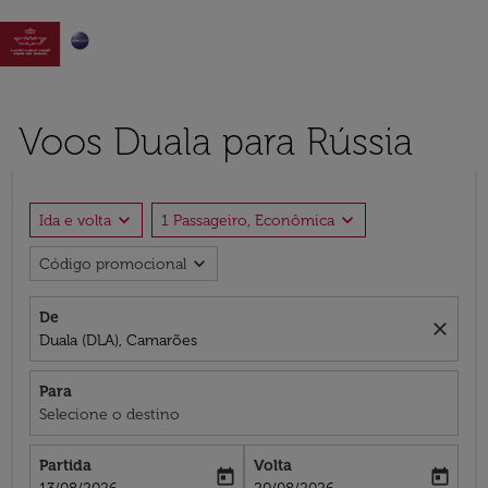

Voos Duala para Rússia
expand_more
expand_more
Ida e volta
1 Passageiro, Econômica
expand_more
Código promocional
De
close
Duala (DLA), Camarões
Para
Selecione o destino
Partida
Volta
today
today
fc-booking-departure-date-aria-label
fc-booking-return-date-aria-label