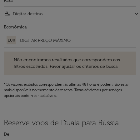
Para
flight_land
keyboard_arrow_down
Econômica
EUR
Não encontramos resultados que correspondem aos filtros escolhidos
Não encontramos resultados que correspondem aos
filtros escolhidos. Favor ajustar os critérios de busca.
*Os valores exibidos correspondem às últimas 48 horas e podem não estar
mais disponíveis no momento da reserva. Taxas adicionais por serviços
opcionais podem ser aplicáveis.
Reserve voos de Duala para Rússia
De