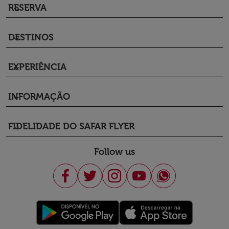
RESERVA
keyboard_arrow_down
DESTINOS
keyboard_arrow_down
EXPERIÊNCIA
keyboard_arrow_down
INFORMAÇÃO
keyboard_arrow_down
FIDELIDADE DO SAFAR FLYER
keyboard_arrow_down
Follow us