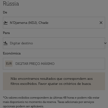
Rússia
De
flight_takeoff
close
Para
flight_land
keyboard_arrow_down
Econômica
EUR
Não encontramos resultados que correspondem aos filtros escolhidos
Não encontramos resultados que correspondem aos
filtros escolhidos. Favor ajustar os critérios de busca.
*Os valores exibidos correspondem às últimas 48 horas e podem não estar
mais disponíveis no momento da reserva. Taxas adicionais por serviços
opcionais podem ser aplicáveis.