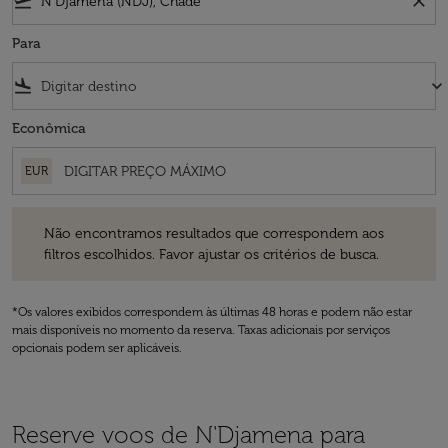
flight_takeoff
close
Para
flight_land
keyboard_arrow_down
Econômica
EUR
Não encontramos resultados que correspondem aos filtros escolhidos
Não encontramos resultados que correspondem aos
filtros escolhidos. Favor ajustar os critérios de busca.
*Os valores exibidos correspondem às últimas 48 horas e podem não estar
mais disponíveis no momento da reserva. Taxas adicionais por serviços
opcionais podem ser aplicáveis.
Reserve voos de N'Djamena para