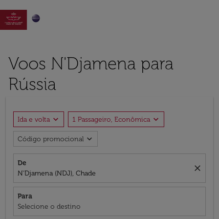

Voos N'Djamena para
Rússia
expand_more
expand_more
Ida e volta
1 Passageiro, Econômica
expand_more
Código promocional
De
close
N'Djamena (NDJ), Chade
Para
Selecione o destino