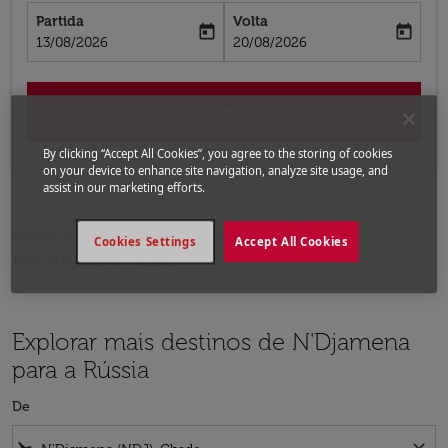
Partida
Volta
today
today
fc-booking-departure-date-aria-label
fc-booking-return-date-aria-label
13/08/2026
20/08/2026
Buscar
By clicking “Accept All Cookies”, you agree to the storing of cookies
on your device to enhance site navigation, analyze site usage, and
assist in our marketing efforts.
Página inicial
Voos
Voos para a Rússia
Cookies Settings
Accept All Cookies
Voos N'Djamena - Rússia
Explorar mais destinos de N'Djamena
para a Rússia
De