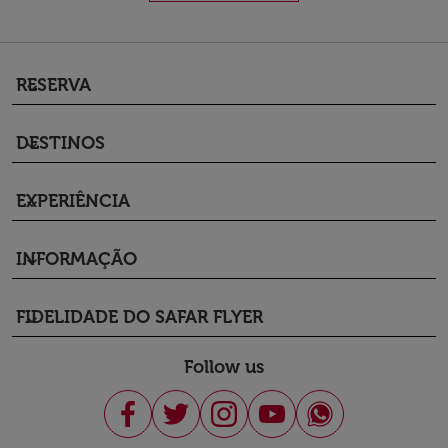
RESERVA
keyboard_arrow_down
DESTINOS
keyboard_arrow_down
EXPERIÊNCIA
keyboard_arrow_down
INFORMAÇÃO
keyboard_arrow_down
FIDELIDADE DO SAFAR FLYER
keyboard_arrow_down
Follow us