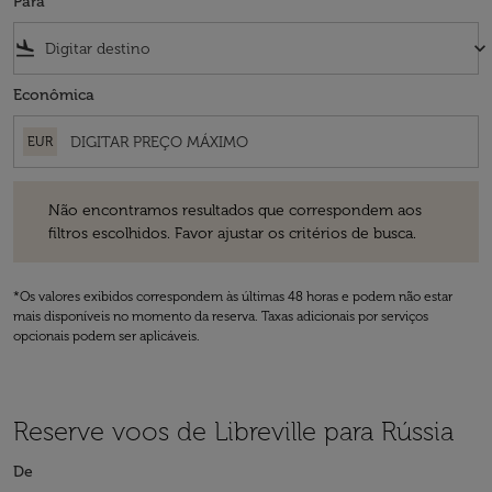
Para
flight_land
keyboard_arrow_down
Econômica
EUR
Não encontramos resultados que correspondem aos filtros escolhidos
Não encontramos resultados que correspondem aos
filtros escolhidos. Favor ajustar os critérios de busca.
*Os valores exibidos correspondem às últimas 48 horas e podem não estar
mais disponíveis no momento da reserva. Taxas adicionais por serviços
opcionais podem ser aplicáveis.
Reserve voos de Libreville para Rússia
De