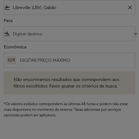
flight_takeoff
close
Para
flight_land
keyboard_arrow_down
Econômica
EUR
Não encontramos resultados que correspondem aos filtros escolhidos
Não encontramos resultados que correspondem aos
filtros escolhidos. Favor ajustar os critérios de busca.
*Os valores exibidos correspondem às últimas 48 horas e podem não estar
mais disponíveis no momento da reserva. Taxas adicionais por serviços
opcionais podem ser aplicáveis.