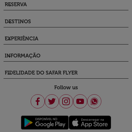
RESERVA
keyboard_arrow_down
DESTINOS
keyboard_arrow_down
EXPERIÊNCIA
keyboard_arrow_down
INFORMAÇÃO
keyboard_arrow_down
FIDELIDADE DO SAFAR FLYER
keyboard_arrow_down
Follow us