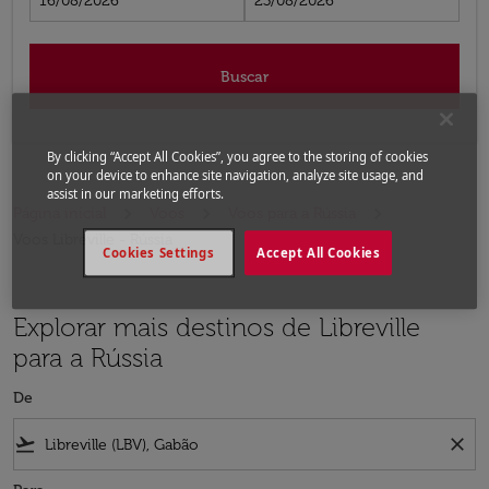
16/08/2026
23/08/2026
Buscar
By clicking “Accept All Cookies”, you agree to the storing of cookies
on your device to enhance site navigation, analyze site usage, and
assist in our marketing efforts.
Página inicial
Voos
Voos para a Rússia
Voos Libreville - Rússia
Cookies Settings
Accept All Cookies
Explorar mais destinos de Libreville
para a Rússia
De
flight_takeoff
close