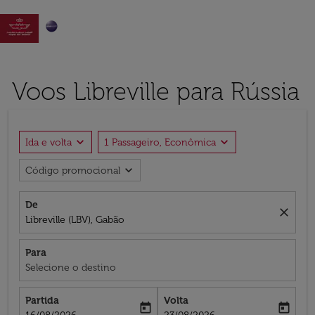

Voos Libreville para Rússia
expand_more
expand_more
Ida e volta
1 Passageiro, Econômica
expand_more
Código promocional
De
close
Libreville (LBV), Gabão
Para
Selecione o destino
Partida
Volta
today
today
fc-booking-departure-date-aria-label
fc-booking-return-date-aria-label