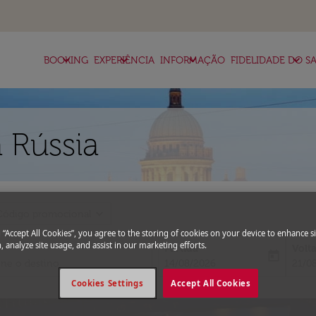
keyboard_arrow_down
keyboard_arrow_down
keyboard_arrow_down
keyboard_arrow_down
BOOKING
EXPERIÊNCIA
INFORMAÇÃO
FIDELIDADE DO SA
 Rússia
expand_more
Código promocional
g “Accept All Cookies”, you agree to the storing of cookies on your device to enhance si
, analyze site usage, and assist in our marketing efforts.
Partida
Volt
today
fc-booking-departure-date-aria-l
fc-bo
14/08/2026
21/0
Cookies Settings
Accept All Cookies