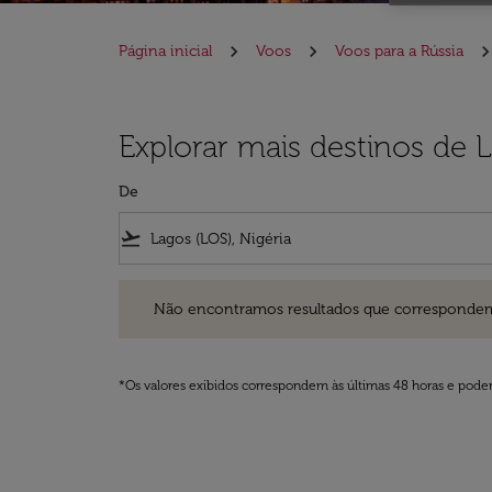
Página inicial
Voos
Voos para a Rússia
Explorar mais destinos de L
De
flight_takeoff
Não encontramos resultados que correspondem aos filt
Não encontramos resultados que correspondem aos
*Os valores exibidos correspondem às últimas 48 horas e podem