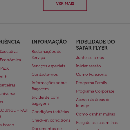
VER MAIS
RIÊNCIA
INFORMAÇÃO
FIDELIDADE DO
SAFAR FLYER
 Executiva
Reclamações de
Serviço
Junte-se a nós
 Económica
Serviços especiais
Iniciar sessão
 Pack
Contacte-nos
Como Funciona
nith
Informações sobre
Programa Family
parceiras
Bagagem
Programa Corporate
universe
Incidente com
Acesso às áreas de
as
bagagem
lounge
(LOUNGE + FAST
Condições tarifárias
Como ganhar milhas
)
Check-in conditions
Resgate as suas milhas
 a bordo
Documentos de