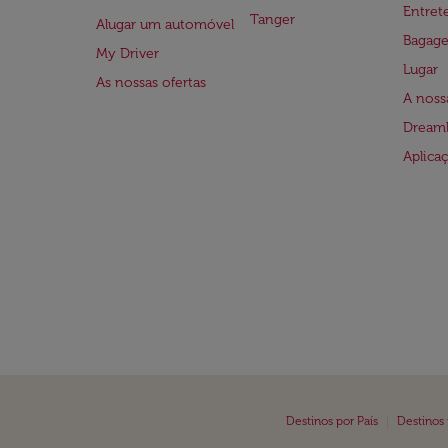
Entre
Tanger
Alugar um automóvel
Bagag
My Driver
Lugar
As nossas ofertas
A noss
Dreaml
Aplica
|
Destinos por País
Destinos