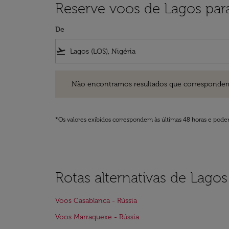
Reserve voos de Lagos par
De
flight_takeoff
Não encontramos resultados que correspondem aos filt
Não encontramos resultados que correspondem aos
*Os valores exibidos correspondem às últimas 48 horas e podem
Rotas alternativas de Lagos
Voos Casablanca - Rússia
Voos Marraquexe - Rússia