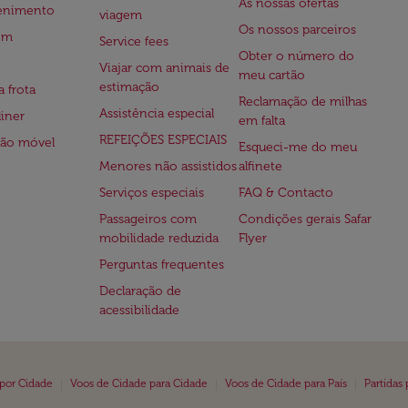
As nossas ofertas
tenimento
viagem
Os nossos parceiros
em
Service fees
Obter o número do
Viajar com animais de
meu cartão
estimação
a frota
Reclamação de milhas
Assistência especial
iner
em falta
REFEIÇÕES ESPECIAIS
ção móvel
Esqueci-me do meu
Menores não assistidos
alfinete
Serviços especiais
FAQ & Contacto
Passageiros com
Condições gerais Safar
mobilidade reduzida
Flyer
Perguntas frequentes
Declaração de
acessibilidade
|
|
|
 por Cidade
Voos de Cidade para Cidade
Voos de Cidade para País
Partidas