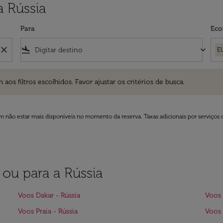
a Rússia
Para
Eco
close
flight_land
keyboard_arrow_down
E
ros escolhidos. Favor ajustar os critérios de busca.
 filtros escolhidos. Favor ajustar os critérios de busca.
 não estar mais disponíveis no momento da reserva. Taxas adicionais por serviços 
 ou para a Rússia
Voos Dakar - Rússia
Voos 
Voos Praia - Rússia
Voos 