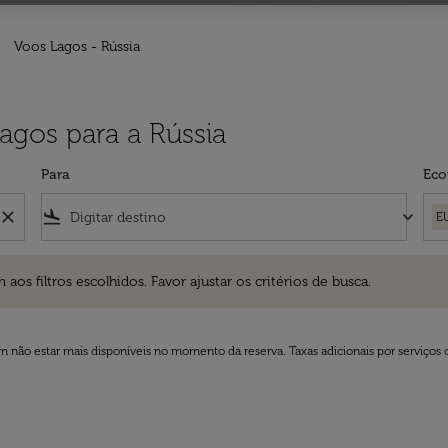
Voos Lagos - Rússia
agos para a Rússia
Para
Eco
close
flight_land
keyboard_arrow_down
E
ros escolhidos. Favor ajustar os critérios de busca.
 filtros escolhidos. Favor ajustar os critérios de busca.
 não estar mais disponíveis no momento da reserva. Taxas adicionais por serviços 