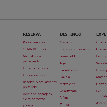
RESERVA
DESTINOS
EXPE
Resee um voo
A nossa rede
Classe
GERIR RESERVAS
Os nossos parceiros
Classe
Métodos de
oneworld
Family
pagamento
Agadir
Sala Ze
Horário de voos
Casablanca
Feiras 
Estado do voo
Dakhla
Magic 
Reserve o seu assento
Marrakech
Crianç
preferido
Ouarzazate
LOFT 
Adicione bagagem
TRACK
Rabat
extra de porão
Jantar
Tétouan
Hotéis