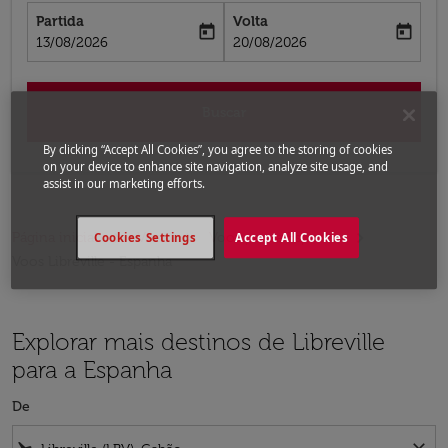
Partida
Volta
today
today
fc-booking-departure-date-aria-label
fc-booking-return-date-aria-label
13/08/2026
20/08/2026
Buscar
By clicking “Accept All Cookies”, you agree to the storing of cookies
on your device to enhance site navigation, analyze site usage, and
assist in our marketing efforts.
Página inicial
Voos
Voos para a Espanha
Cookies Settings
Accept All Cookies
Voos Libreville - Espanha
Explorar mais destinos de Libreville
para a Espanha
De