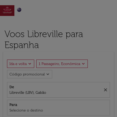

Voos Libreville para
Espanha
expand_more
expand_more
Ida e volta
1 Passageiro, Econômica
expand_more
Código promocional
De
close
Libreville (LBV), Gabão
Para
Selecione o destino