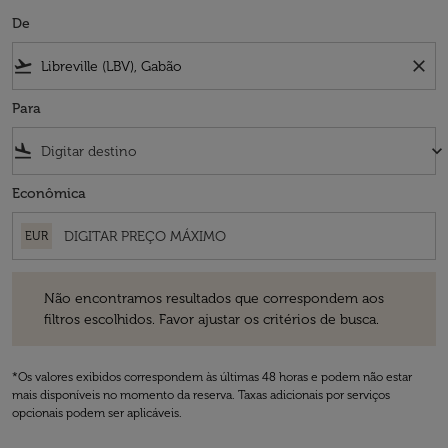
De
flight_takeoff
close
Para
flight_land
keyboard_arrow_down
Econômica
EUR
Não encontramos resultados que correspondem aos filtros escolhidos
Não encontramos resultados que correspondem aos
filtros escolhidos. Favor ajustar os critérios de busca.
*Os valores exibidos correspondem às últimas 48 horas e podem não estar
mais disponíveis no momento da reserva. Taxas adicionais por serviços
opcionais podem ser aplicáveis.