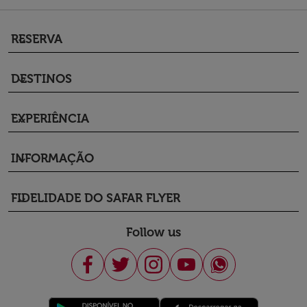
RESERVA
keyboard_arrow_down
DESTINOS
keyboard_arrow_down
EXPERIÊNCIA
keyboard_arrow_down
INFORMAÇÃO
keyboard_arrow_down
FIDELIDADE DO SAFAR FLYER
keyboard_arrow_down
Follow us