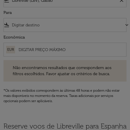
flight_takeoff
close
Para
flight_land
keyboard_arrow_down
Econômica
EUR
Não encontramos resultados que correspondem aos filtros escolhidos
Não encontramos resultados que correspondem aos
filtros escolhidos. Favor ajustar os critérios de busca.
*Os valores exibidos correspondem às últimas 48 horas e podem não estar
mais disponíveis no momento da reserva. Taxas adicionais por serviços
opcionais podem ser aplicáveis.
Reserve voos de Libreville para Espanha