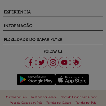
EXPERIÊNCIA
keyboard_arrow_down
INFORMAÇÃO
keyboard_arrow_down
FIDELIDADE DO SAFAR FLYER
keyboard_arrow_down
Follow us
|
|
|
Destinos por País
Destinos por Cidade
Voos de Cidade para Cidade
|
|
Voos de Cidade para País
Partidas por Cidade
Partidas por País