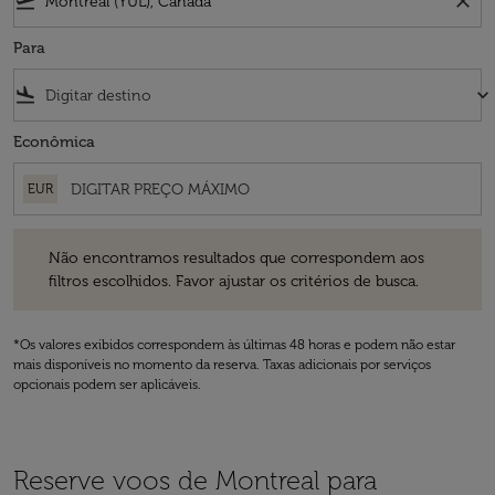
flight_takeoff
close
Para
flight_land
keyboard_arrow_down
Econômica
EUR
Não encontramos resultados que correspondem aos filtros escolhidos
Não encontramos resultados que correspondem aos
filtros escolhidos. Favor ajustar os critérios de busca.
*Os valores exibidos correspondem às últimas 48 horas e podem não estar
mais disponíveis no momento da reserva. Taxas adicionais por serviços
opcionais podem ser aplicáveis.
Reserve voos de Montreal para