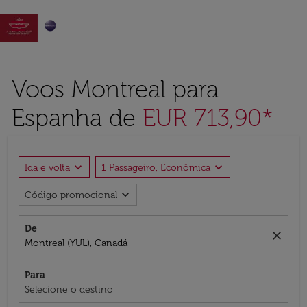

Voos Montreal para
Espanha de
EUR 713,90*
expand_more
expand_more
Ida e volta
1 Passageiro, Econômica
expand_more
Código promocional
De
close
Montreal (YUL), Canadá
Para
Selecione o destino