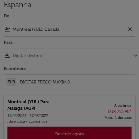
Espanha
De
flight_takeoff
close
Para
flight_land
keyboard_arrow_down
Econômica
EUR
Montreal (YUL)
Para
A partir de
Málaga (AGP)
EUR 713,90
*
11/02/2027 - 17/03/2027
Visto: 1 dia atrás
Ida e volta
/
Econômica
Reserve agora