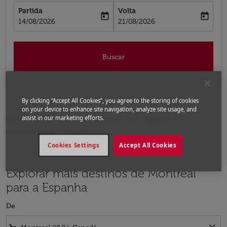
Partida
Volta
today
today
fc-booking-departure-date-aria-label
fc-booking-return-date-aria-label
14/08/2026
21/08/2026
Buscar
By clicking “Accept All Cookies”, you agree to the storing of cookies
on your device to enhance site navigation, analyze site usage, and
assist in our marketing efforts.
Página inicial
Voos
Voos para a Espanha
Voos Montreal - Espanha
Cookies Settings
Accept All Cookies
Explorar mais destinos de Montreal
para a Espanha
De