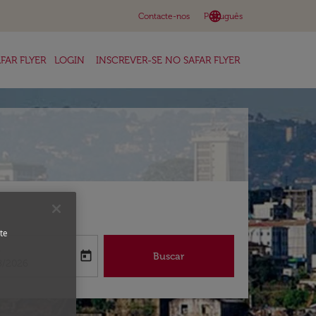
language
keyboard_arrow_down
Contacte-nos
Português
FAR FLYER
LOGIN
INSCREVER-SE NO SAFAR FLYER
te
a
today
Buscar
abel
oking-return-date-aria-label
8/2026