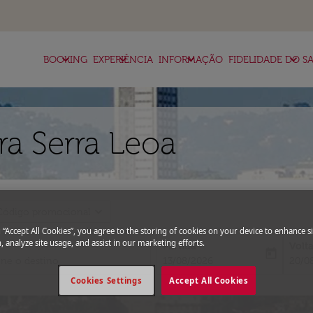
keyboard_arrow_down
keyboard_arrow_down
keyboard_arrow_down
keyboard_arrow_down
BOOKING
EXPERIÊNCIA
INFORMAÇÃO
FIDELIDADE DO SA
a Serra Leoa
expand_more
Código promocional
g “Accept All Cookies”, you agree to the storing of cookies on your device to enhance si
, analyze site usage, and assist in our marketing efforts.
Partida
Volt
today
fc-booking-departure-date-aria-l
fc-bo
13/08/2026
20/0
Cookies Settings
Accept All Cookies