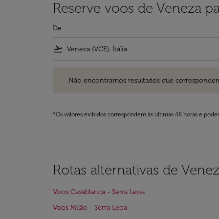
Reserve voos de Veneza pa
De
flight_takeoff
Não encontramos resultados que correspondem aos filt
Não encontramos resultados que correspondem aos
*Os valores exibidos correspondem às últimas 48 horas e podem
Rotas alternativas de Vene
Voos Casablanca - Serra Leoa
Voos Milão - Serra Leoa