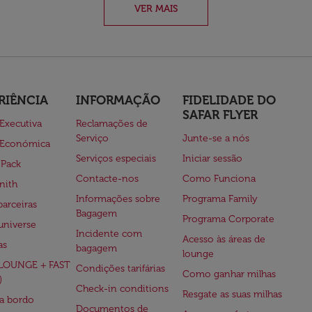
VER MAIS
RIÊNCIA
INFORMAÇÃO
FIDELIDADE DO
SAFAR FLYER
 Executiva
Reclamações de
Serviço
Junte-se a nós
 Económica
Serviços especiais
Iniciar sessão
 Pack
Contacte-nos
Como Funciona
nith
Informações sobre
Programa Family
parceiras
Bagagem
Programa Corporate
universe
Incidente com
Acesso às áreas de
as
bagagem
lounge
(LOUNGE + FAST
Condições tarifárias
Como ganhar milhas
)
Check-in conditions
Resgate as suas milhas
 a bordo
Documentos de