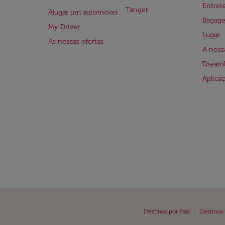
Entre
Tanger
Alugar um automóvel
Bagag
My Driver
Lugar
As nossas ofertas
A noss
Dreaml
Aplica
|
Destinos por País
Destinos