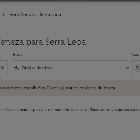
Voos Veneza - Serra Leoa
Veneza para Serra Leoa
Para
Eco
close
flight_land
keyboard_arrow_down
E
ros escolhidos. Favor ajustar os critérios de busca.
 filtros escolhidos. Favor ajustar os critérios de busca.
 não estar mais disponíveis no momento da reserva. Taxas adicionais por serviços 