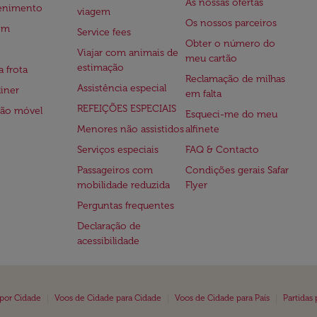
As nossas ofertas
tenimento
viagem
Os nossos parceiros
em
Service fees
Obter o número do
Viajar com animais de
meu cartão
estimação
a frota
Reclamação de milhas
Assistência especial
iner
em falta
REFEIÇÕES ESPECIAIS
ção móvel
Esqueci-me do meu
Menores não assistidos
alfinete
Serviços especiais
FAQ & Contacto
Passageiros com
Condições gerais Safar
mobilidade reduzida
Flyer
Perguntas frequentes
Declaração de
acessibilidade
|
|
|
 por Cidade
Voos de Cidade para Cidade
Voos de Cidade para País
Partidas