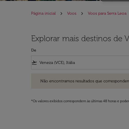
Página inicial
Voos
Voos para Serra Leoa
Explorar mais destinos de 
De
flight_takeoff
Não encontramos resultados que correspondem aos filt
Não encontramos resultados que correspondem aos
*Os valores exibidos correspondem às últimas 48 horas e podem