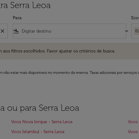
ra Serra Leoa
Para
Eco
close
flight_land
keyboard_arrow_down
E
ros escolhidos. Favor ajustar os critérios de busca.
 filtros escolhidos. Favor ajustar os critérios de busca.
 não estar mais disponíveis no momento da reserva. Taxas adicionais por serviços 
za ou para Serra Leoa
Voos Nova Iorque - Serra Leoa
Voos 
Voos Istambul - Serra Leoa
Voos 