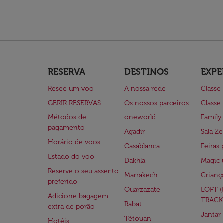
RESERVA
DESTINOS
EXPE
Resee um voo
A nossa rede
Classe
GERIR RESERVAS
Os nossos parceiros
Classe
Métodos de
oneworld
Family
pagamento
Agadir
Sala Ze
Horário de voos
Casablanca
Feiras 
Estado do voo
Dakhla
Magic 
Reserve o seu assento
Marrakech
Crianç
preferido
Ouarzazate
LOFT 
Adicione bagagem
TRACK
Rabat
extra de porão
Jantar
Tétouan
Hotéis