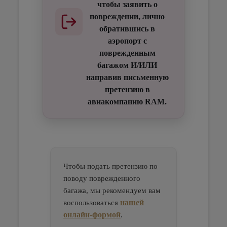
чтобы заявить о
повреждении, лично
обратившись в
аэропорт с
поврежденным
багажом И/ИЛИ
направив письменную
претензию в
авиакомпанию RAM.
Open in a new window
Open in a new window
Open in a new window
Чтобы подать претензию по
поводу поврежденного
багажа, мы рекомендуем вам
нашей
воспользоваться
онлайн-формой
.