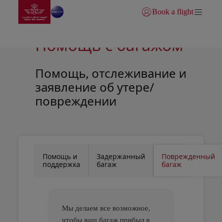
Перейти на главную
Skip to Main Content
Book a flight
Войти | Присоединитьс
Помощь с багажом
Помощь, отслеживание и
заявление об утере/
повреждении
Open in a new window
Open in a new window
Помощь и
Задержанный
Поврежденный
поддержка
багаж
багаж
Мы делаем все возможное,
чтобы ваш багаж прибыл в