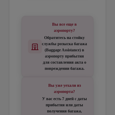
Open in a new window
Open in a new window
Open in a new window
Вы все еще в
аэропорту?
Обратитесь на стойку
службы розыска багажа
(Baggage Assistance) в
аэропорту прибытия
для составления акта о
повреждении багажа.
Вы уже уехали из
аэропорта?
У вас есть 7 дней с даты
прибытия или даты
получения багажа,