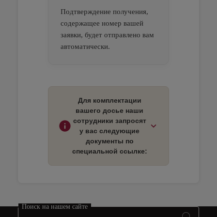
Подтверждение получения,
содержащее номер вашей
заявки, будет отправлено вам
автоматически.
Open in a new window
Open in a new window
Open in a new window
Для комплектации
вашего досье наши
сотрудники запросят
у вас следующие
документы по
специальной ссылке:
Open in a new window
Open in a new window
Open in a new window
В случае повреждения
самого багажа
Поиск на нашем сайте
(оболочки/чемодана):