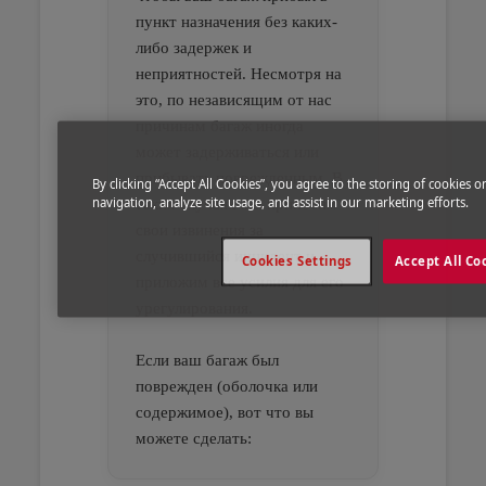
пункт назначения без каких-
либо задержек и
неприятностей. Несмотря на
это, по независящим от нас
причинам багаж иногда
может задерживаться или
прибывать поврежденным. В
By clicking “Accept All Cookies”, you agree to the storing of cookies 
navigation, analyze site usage, and assist in our marketing efforts.
таких случаях мы приносим
свои извинения за
случившийся инцидент и
Cookies Settings
Accept All Co
приложим все усилия для его
урегулирования.
Если ваш багаж был
поврежден (оболочка или
содержимое), вот что вы
можете сделать: