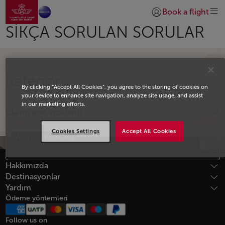
Ana sayfaya git
Skip to Main Content
Book a flight
Giriş yap | Katıl)
SIKÇA SORULAN SORULAR
Kategori
By clicking “Accept All Cookies”, you agree to the storing of cookies on
your device to enhance site navigation, analyze site usage, and assist
in our marketing efforts.
Claims and incidents
Cookies Settings
Accept All Cookies
Web sitemizde ara
Altbilgi Site haritası
Hakkımızda
Destinasyonlar
Yardım
Ödeme yöntemleri
Follow us on