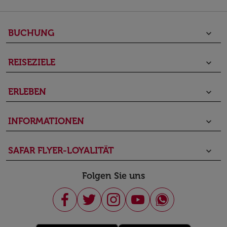
BUCHUNG
keyboard_arrow_down
REISEZIELE
keyboard_arrow_down
ERLEBEN
keyboard_arrow_down
INFORMATIONEN
keyboard_arrow_down
SAFAR FLYER-LOYALITÄT
keyboard_arrow_down
Folgen Sie uns