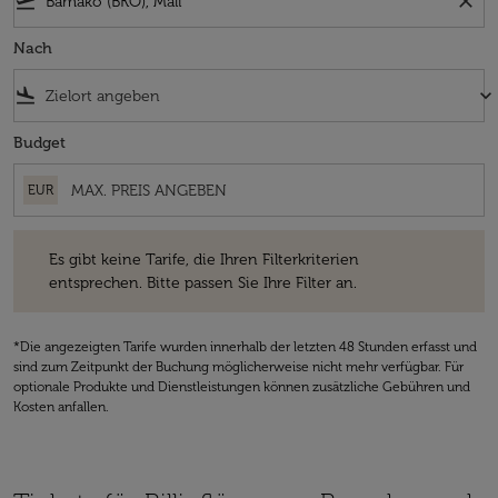
flight_takeoff
close
Nach
flight_land
keyboard_arrow_down
Budget
EUR
Es gibt keine Tarife, die Ihren Filterkriterien entsprechen. Bitte passe
Es gibt keine Tarife, die Ihren Filterkriterien
entsprechen. Bitte passen Sie Ihre Filter an.
*Die angezeigten Tarife wurden innerhalb der letzten 48 Stunden erfasst und
sind zum Zeitpunkt der Buchung möglicherweise nicht mehr verfügbar. Für
optionale Produkte und Dienstleistungen können zusätzliche Gebühren und
Kosten anfallen.