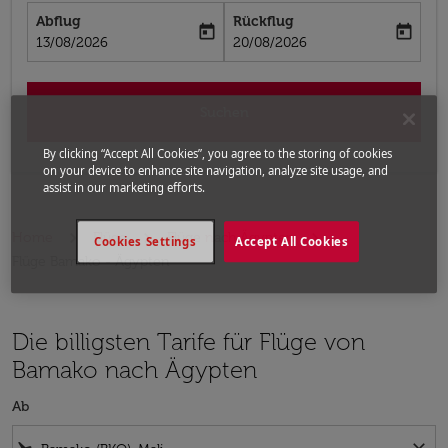
Abflug
Rückflug
today
today
fc-booking-departure-date-aria-label
fc-booking-return-date-aria-label
13/08/2026
20/08/2026
Suchen
By clicking “Accept All Cookies”, you agree to the storing of cookies
on your device to enhance site navigation, analyze site usage, and
assist in our marketing efforts.
Home
Flüge
Flüge nach Ägypten
Cookies Settings
Accept All Cookies
Flüge Bamako - Ägypten
Die billigsten Tarife für Flüge von
Bamako nach Ägypten
Ab