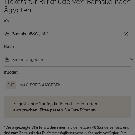
Tickets für Billigflüge von Bamako nach
Ägypten
Ab
flight_takeoff
close
Nach
flight_land
keyboard_arrow_down
Budget
EUR
Es gibt keine Tarife, die Ihren Filterkriterien entsprechen. Bitte passe
Es gibt keine Tarife, die Ihren Filterkriterien
entsprechen. Bitte passen Sie Ihre Filter an.
*Die angezeigten Tarife wurden innerhalb der letzten 48 Stunden erfasst und
sind zum Zeitpunkt der Buchung möglicherweise nicht mehr verfügbar. Für