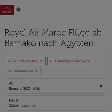

Royal Air Maroc Flüge ab
Bamako nach Ägypten
expand_more
expand_more
Hin- und Rückflug
1 Reisender, Economy
expand_more
Gutscheincode
Ab
close
Bamako (BKO), Mali
Nach
Zielort auswählen