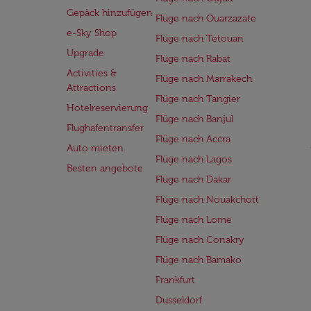
Gepäck hinzufügen
Flüge nach Ouarzazate
e-Sky Shop
Flüge nach Tetouan
Upgrade
Flüge nach Rabat
Activities &
Flüge nach Marrakech
Attractions
Flüge nach Tangier
Hotelreservierung
Flüge nach Banjul
Flughafentransfer
Flüge nach Accra
Auto mieten
Flüge nach Lagos
Besten angebote
Flüge nach Dakar
Flüge nach Nouakchott
Flüge nach Lome
Flüge nach Conakry
Flüge nach Bamako
Frankfurt
Dusseldorf