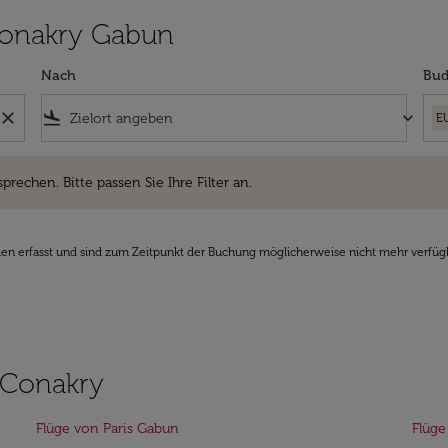
 Conakry Gabun
Nach
Bud
close
flight_land
keyboard_arrow_down
E
hen. Bitte passen Sie Ihre Filter an.
sprechen. Bitte passen Sie Ihre Filter an.
den erfasst und sind zum Zeitpunkt der Buchung möglicherweise nicht mehr verfüg
 Conakry
Flüge von Paris Gabun
Flüge