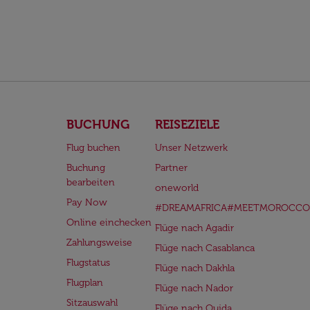
BUCHUNG
REISEZIELE
Flug buchen
Unser Netzwerk
Buchung
Partner
bearbeiten
oneworld
Pay Now
#DREAMAFRICA#MEETMOROCCO
Online einchecken
Flüge nach Agadir
Zahlungsweise
Flüge nach Casablanca
Flugstatus
Flüge nach Dakhla
Flugplan
Flüge nach Nador
Sitzauswahl
Flüge nach Oujda