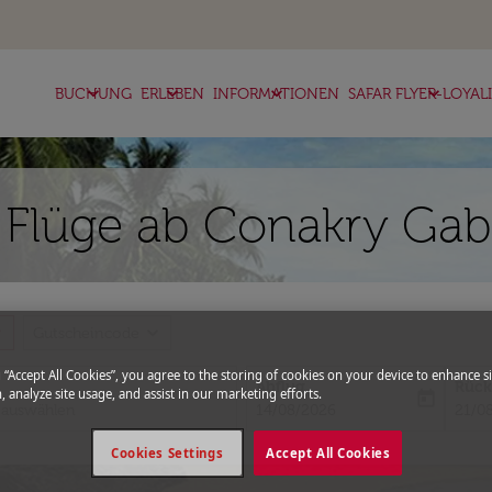
keyboard_arrow_down
keyboard_arrow_down
keyboard_arrow_down
keyboard_arrow_down
BUCHUNG
ERLEBEN
INFORMATIONEN
SAFAR FLYER-LOYAL
c Flüge ab Conakry Ga
more
expand_more
Gutscheincode
g “Accept All Cookies”, you agree to the storing of cookies on your device to enhance si
Abflug
Rück
, analyze site usage, and assist in our marketing efforts.
today
fc-booking-departure-date-aria-l
fc-bo
14/08/2026
21/0
Cookies Settings
Accept All Cookies