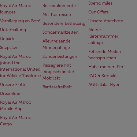
Spend miles
Royal Air Maroc
Reisedokumente
lounges
Our Offers
Mit Tier reisen
Verpflegung an Bord
Unsere Angebote
Besondere Betreuung
Unterhaltung
Meine
Sondermahlzeiten
Kartennummer
Gepäck
Alleinreisende
abfragn
Sitzplätze
Minderjährige
Fehlende Meilen
Royal Air Maroc
Sonderleistungen
beanspruchen
joined the
Passagiere mit
Habe meinen Pin
international United
eingeschränkter
for Wildlife Taskforce
FAQ & Kontakt
Mobilität
Unsere Flotte
AGBs Safar Flyer
Barrierefreiheit
Dreamliner
Royal Air Maroc
Mobile App
Royal Air Maroc
Cargo