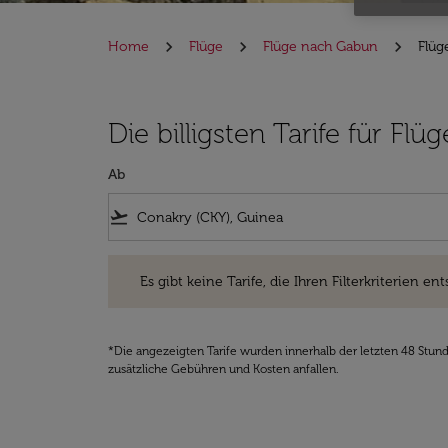
Home
Flüge
Flüge nach Gabun
Flüg
Die billigsten Tarife für F
Ab
flight_takeoff
Es gibt keine Tarife, die Ihren Filterkriterien entsprec
Es gibt keine Tarife, die Ihren Filterkriterien ent
*Die angezeigten Tarife wurden innerhalb der letzten 48 Stun
zusätzliche Gebühren und Kosten anfallen.