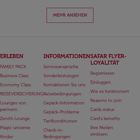
MEHR ANSEHEN
ERLEBEN
INFORMATIONEN
SAFAR FLYER-
LOYALITÄT
FAMILY PACK
Serviceansprüche
Registrieren
Business Class
Sonderleistungen
Einloggen
Economy Class
Kontaktieren Sie uns
Wie es funktioniert
REISEVERSICHERUNG
Reisebedingungen
Reasons to join
Lounges von
Gepäck-Information
partnern
Cards status
Gepäck-Probleme
Zenith Lounge
Card's benefits
Tarifkonditionen
Magic universe
Ihre Meilen
Check-in-
einlösen
Kinder
Bedingungen