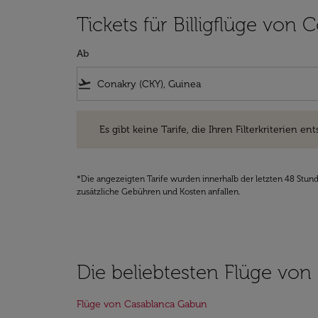
Tickets für Billigflüge von
Ab
flight_takeoff
Es gibt keine Tarife, die Ihren Filterkriterien entsprec
Es gibt keine Tarife, die Ihren Filterkriterien ent
*Die angezeigten Tarife wurden innerhalb der letzten 48 Stun
zusätzliche Gebühren und Kosten anfallen.
Die beliebtesten Flüge von
Flüge von Casablanca Gabun