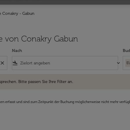
e Conakry - Gabun
lüge von Conakry Gabun
Nach
Bud
close
flight_land
keyboard_arrow_down
E
hen. Bitte passen Sie Ihre Filter an.
sprechen. Bitte passen Sie Ihre Filter an.
den erfasst und sind zum Zeitpunkt der Buchung möglicherweise nicht mehr verfüg