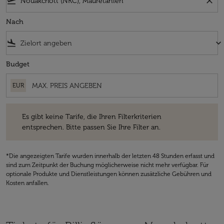
flight_takeoff
close
Nach
flight_land
keyboard_arrow_down
Budget
EUR
Es gibt keine Tarife, die Ihren Filterkriterien entsprechen. Bitte passe
Es gibt keine Tarife, die Ihren Filterkriterien
entsprechen. Bitte passen Sie Ihre Filter an.
*Die angezeigten Tarife wurden innerhalb der letzten 48 Stunden erfasst und
sind zum Zeitpunkt der Buchung möglicherweise nicht mehr verfügbar. Für
optionale Produkte und Dienstleistungen können zusätzliche Gebühren und
Kosten anfallen.