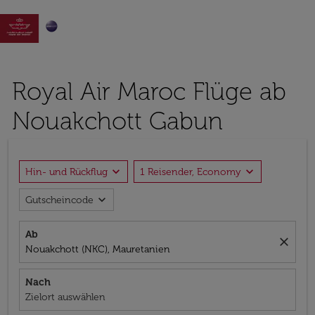

Royal Air Maroc Flüge ab
Nouakchott Gabun
expand_more
expand_more
Hin- und Rückflug
1 Reisender, Economy
expand_more
Gutscheincode
Ab
close
Nouakchott (NKC), Mauretanien
Nach
Zielort auswählen