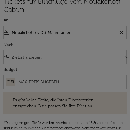
Tickets für Billigflüge von Nouakchott
Gabun
Ab
flight_takeoff
close
Nach
flight_land
keyboard_arrow_down
Budget
EUR
Es gibt keine Tarife, die Ihren Filterkriterien entsprechen. Bitte passe
Es gibt keine Tarife, die Ihren Filterkriterien
entsprechen. Bitte passen Sie Ihre Filter an.
*Die angezeigten Tarife wurden innerhalb der letzten 48 Stunden erfasst und
sind zum Zeitpunkt der Buchung möglicherweise nicht mehr verfügbar. Für