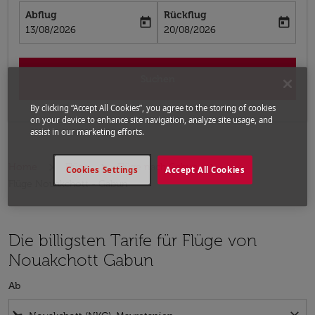
Abflug
Rückflug
today
today
fc-booking-departure-date-aria-label
fc-booking-return-date-aria-label
13/08/2026
20/08/2026
Suchen
By clicking “Accept All Cookies”, you agree to the storing of cookies
on your device to enhance site navigation, analyze site usage, and
assist in our marketing efforts.
Home
Flüge
Flüge nach Gabun
Cookies Settings
Accept All Cookies
Flüge Nouakchott - Gabun
Die billigsten Tarife für Flüge von
Nouakchott Gabun
Ab