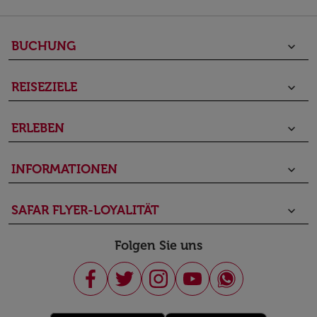
BUCHUNG
keyboard_arrow_down
REISEZIELE
keyboard_arrow_down
ERLEBEN
keyboard_arrow_down
INFORMATIONEN
keyboard_arrow_down
SAFAR FLYER-LOYALITÄT
keyboard_arrow_down
Folgen Sie uns