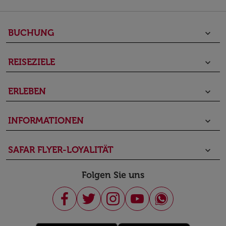
BUCHUNG
keyboard_arrow_down
REISEZIELE
keyboard_arrow_down
ERLEBEN
keyboard_arrow_down
INFORMATIONEN
keyboard_arrow_down
SAFAR FLYER-LOYALITÄT
keyboard_arrow_down
Folgen Sie uns