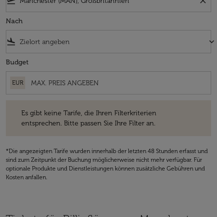
flight_takeoff
close
Nach
flight_land
keyboard_arrow_down
Budget
EUR
Es gibt keine Tarife, die Ihren Filterkriterien entsprechen. Bitte passe
Es gibt keine Tarife, die Ihren Filterkriterien
entsprechen. Bitte passen Sie Ihre Filter an.
*Die angezeigten Tarife wurden innerhalb der letzten 48 Stunden erfasst und
sind zum Zeitpunkt der Buchung möglicherweise nicht mehr verfügbar. Für
optionale Produkte und Dienstleistungen können zusätzliche Gebühren und
Kosten anfallen.