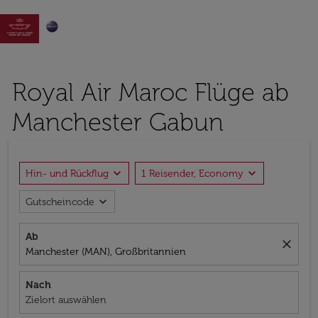

Royal Air Maroc Flüge ab
Manchester Gabun
expand_more
expand_more
Hin- und Rückflug
1 Reisender, Economy
expand_more
Gutscheincode
Ab
close
Manchester (MAN), Großbritannien
Nach
Zielort auswählen