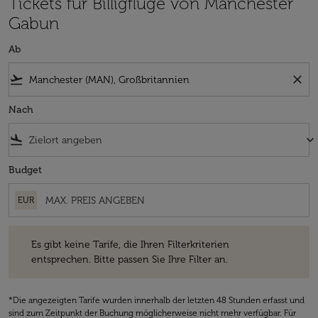
Tickets für Billigflüge von Manchester
Gabun
Ab
flight_takeoff
close
Nach
flight_land
keyboard_arrow_down
Budget
EUR
Es gibt keine Tarife, die Ihren Filterkriterien entsprechen. Bitte passe
Es gibt keine Tarife, die Ihren Filterkriterien
entsprechen. Bitte passen Sie Ihre Filter an.
*Die angezeigten Tarife wurden innerhalb der letzten 48 Stunden erfasst und
sind zum Zeitpunkt der Buchung möglicherweise nicht mehr verfügbar. Für