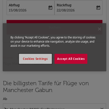
Abflug
Rückflug
today
today
fc-booking-departure-date-aria-label
fc-booking-return-date-aria-label
15/08/2026
22/08/2026
Suchen
By clicking “Accept All Cookies”, you agree to the storing of cookies
on your device to enhance site navigation, analyze site usage, and
assist in our marketing efforts.
Home
Flüge
Flüge nach Gabun
Cookies Settings
Accept All Cookies
Flüge Manchester - Gabun
Die billigsten Tarife für Flüge von
Manchester Gabun
Ab