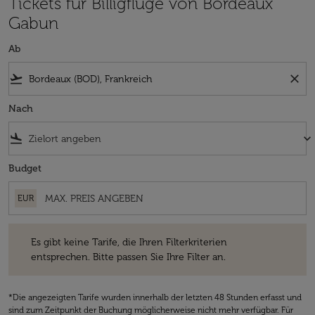
Tickets für Billigflüge von Bordeaux
Gabun
Ab
flight_takeoff
close
Nach
flight_land
keyboard_arrow_down
Budget
EUR
Es gibt keine Tarife, die Ihren Filterkriterien entsprechen. Bitte passe
Es gibt keine Tarife, die Ihren Filterkriterien
entsprechen. Bitte passen Sie Ihre Filter an.
*Die angezeigten Tarife wurden innerhalb der letzten 48 Stunden erfasst und
sind zum Zeitpunkt der Buchung möglicherweise nicht mehr verfügbar. Für