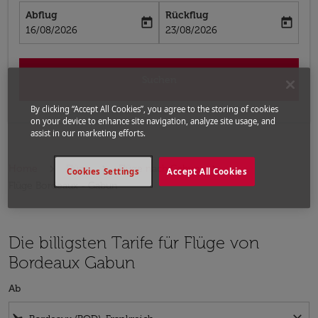
Abflug
Rückflug
today
today
fc-booking-departure-date-aria-label
fc-booking-return-date-aria-label
16/08/2026
23/08/2026
Suchen
By clicking “Accept All Cookies”, you agree to the storing of cookies
on your device to enhance site navigation, analyze site usage, and
assist in our marketing efforts.
Home
Flüge
Flüge nach Gabun
Cookies Settings
Accept All Cookies
Flüge Bordeaux - Gabun
Die billigsten Tarife für Flüge von
Bordeaux Gabun
Ab