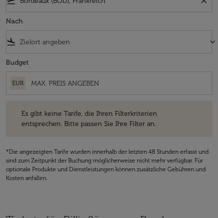
flight_takeoff
close
Nach
flight_land
keyboard_arrow_down
Budget
EUR
Es gibt keine Tarife, die Ihren Filterkriterien entsprechen. Bitte passe
Es gibt keine Tarife, die Ihren Filterkriterien
entsprechen. Bitte passen Sie Ihre Filter an.
*Die angezeigten Tarife wurden innerhalb der letzten 48 Stunden erfasst und
sind zum Zeitpunkt der Buchung möglicherweise nicht mehr verfügbar. Für
optionale Produkte und Dienstleistungen können zusätzliche Gebühren und
Kosten anfallen.