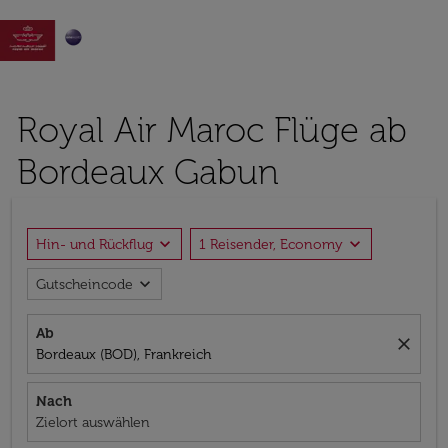

Royal Air Maroc Flüge ab
Bordeaux Gabun
expand_more
expand_more
Hin- und Rückflug
1 Reisender, Economy
expand_more
Gutscheincode
Ab
close
Bordeaux (BOD), Frankreich
Nach
Zielort auswählen