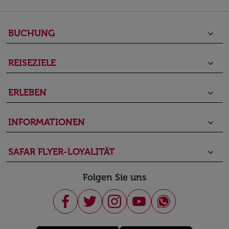
BUCHUNG
keyboard_arrow_down
REISEZIELE
keyboard_arrow_down
ERLEBEN
keyboard_arrow_down
INFORMATIONEN
keyboard_arrow_down
SAFAR FLYER-LOYALITÄT
keyboard_arrow_down
Folgen Sie uns