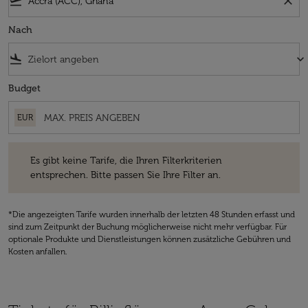
flight_takeoff
close
Nach
flight_land
keyboard_arrow_down
Budget
EUR
Es gibt keine Tarife, die Ihren Filterkriterien entsprechen. Bitte passe
Es gibt keine Tarife, die Ihren Filterkriterien
entsprechen. Bitte passen Sie Ihre Filter an.
*Die angezeigten Tarife wurden innerhalb der letzten 48 Stunden erfasst und
sind zum Zeitpunkt der Buchung möglicherweise nicht mehr verfügbar. Für
optionale Produkte und Dienstleistungen können zusätzliche Gebühren und
Kosten anfallen.