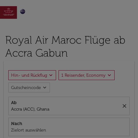

Royal Air Maroc Flüge ab
Accra Gabun
expand_more
expand_more
Hin- und Rückflug
1 Reisender, Economy
expand_more
Gutscheincode
Ab
close
Accra (ACC), Ghana
Nach
Zielort auswählen