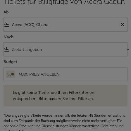
Tickets für Billigflüge von Accra Gabun
Ab
flight_takeoff
close
Nach
flight_land
keyboard_arrow_down
Budget
EUR
Es gibt keine Tarife, die Ihren Filterkriterien entsprechen. Bitte passe
Es gibt keine Tarife, die Ihren Filterkriterien
entsprechen. Bitte passen Sie Ihre Filter an.
*Die angezeigten Tarife wurden innerhalb der letzten 48 Stunden erfasst und
sind zum Zeitpunkt der Buchung möglicherweise nicht mehr verfügbar. Für
optionale Produkte und Dienstleistungen können zusätzliche Gebühren und