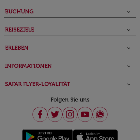
BUCHUNG
keyboard_arrow_down
REISEZIELE
keyboard_arrow_down
ERLEBEN
keyboard_arrow_down
INFORMATIONEN
keyboard_arrow_down
SAFAR FLYER-LOYALITÄT
keyboard_arrow_down
Folgen Sie uns