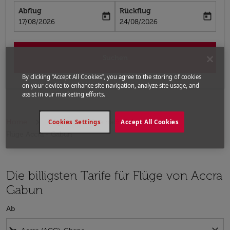
Abflug
Rückflug
today
today
fc-booking-departure-date-aria-label
fc-booking-return-date-aria-label
17/08/2026
24/08/2026
Suchen
By clicking “Accept All Cookies”, you agree to the storing of cookies
on your device to enhance site navigation, analyze site usage, and
assist in our marketing efforts.
Home
Flüge
Flüge nach Gabun
Cookies Settings
Accept All Cookies
Flüge Accra - Gabun
Die billigsten Tarife für Flüge von Accra
Gabun
Ab