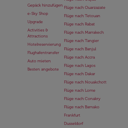
Gepäck hinzufügen
Flüge nach Ouarzazate
e-Sky Shop
Flüge nach Tetouan
Upgrade
Flüge nach Rabat
Activities &
Flüge nach Marrakech
Attractions
Flüge nach Tangier
Hotelreservierung
Flüge nach Banjul
Flughafentransfer
Flüge nach Accra
Auto mieten
Flüge nach Lagos
Besten angebote
Flüge nach Dakar
Flüge nach Nouakchott
Flüge nach Lome
Flüge nach Conakry
Flüge nach Bamako
Frankfurt
Dusseldorf