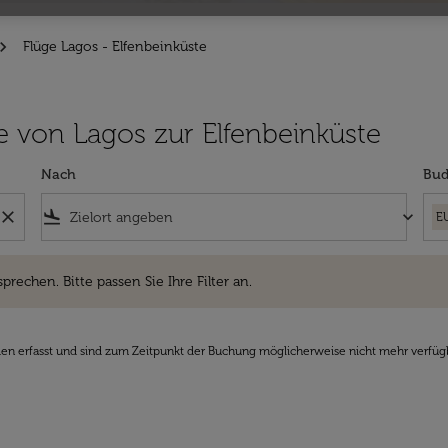
Flüge Lagos - Elfenbeinküste
üge von Lagos zur Elfenbeinküste
Nach
Bud
close
flight_land
keyboard_arrow_down
E
hen. Bitte passen Sie Ihre Filter an.
sprechen. Bitte passen Sie Ihre Filter an.
den erfasst und sind zum Zeitpunkt der Buchung möglicherweise nicht mehr verfüg