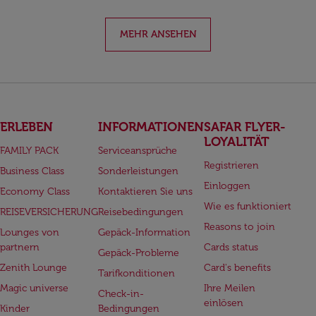
MEHR ANSEHEN
ERLEBEN
INFORMATIONEN
SAFAR FLYER-
LOYALITÄT
FAMILY PACK
Serviceansprüche
Registrieren
Business Class
Sonderleistungen
Einloggen
Economy Class
Kontaktieren Sie uns
Wie es funktioniert
REISEVERSICHERUNG
Reisebedingungen
Reasons to join
Lounges von
Gepäck-Information
partnern
Cards status
Gepäck-Probleme
Zenith Lounge
Card's benefits
Tarifkonditionen
Magic universe
Ihre Meilen
Check-in-
einlösen
Kinder
Bedingungen