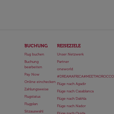
BUCHUNG
REISEZIELE
Flug buchen
Unser Netzwerk
Buchung
Partner
bearbeiten
oneworld
Pay Now
#DREAMAFRICA#MEETMOROCCO
Online einchecken
Flüge nach Agadir
Zahlungsweise
Flüge nach Casablanca
Flugstatus
Flüge nach Dakhla
Flugplan
Flüge nach Nador
Sitzauswahl
Flüge nach Oujda