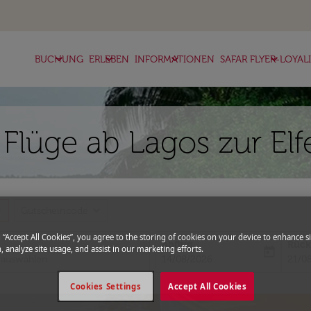
keyboard_arrow_down
keyboard_arrow_down
keyboard_arrow_down
keyboard_arrow_down
BUCHUNG
ERLEBEN
INFORMATIONEN
SAFAR FLYER-LOYAL
 Flüge ab Lagos zur El
more
expand_more
Gutscheincode
g “Accept All Cookies”, you agree to the storing of cookies on your device to enhance si
Abflug
Rück
, analyze site usage, and assist in our marketing efforts.
today
fc-booking-departure-date-aria-l
fc-bo
14/08/2026
21/0
Cookies Settings
Accept All Cookies