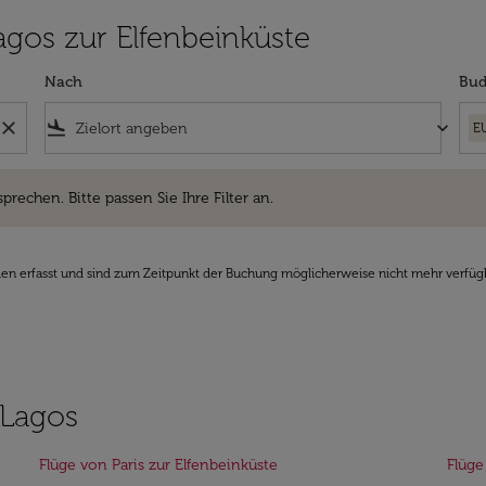
Lagos zur Elfenbeinküste
Nach
Bud
close
flight_land
keyboard_arrow_down
E
hen. Bitte passen Sie Ihre Filter an.
sprechen. Bitte passen Sie Ihre Filter an.
den erfasst und sind zum Zeitpunkt der Buchung möglicherweise nicht mehr verfüg
 Lagos
Flüge von Paris zur Elfenbeinküste
Flüge