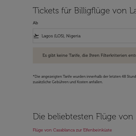
Tickets für Billigflüge von 
Ab
flight_takeoff
Es gibt keine Tarife, die Ihren Filterkriterien entsprec
Es gibt keine Tarife, die Ihren Filterkriterien ent
*Die angezeigten Tarife wurden innerhalb der letzten 48 Stun
zusätzliche Gebühren und Kosten anfallen.
Die beliebtesten Flüge von
Flüge von Casablanca zur Elfenbeinküste