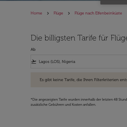
Home
Flüge
Flüge nach Elfenbeinküste
Die billigsten Tarife für Fl
Ab
flight_takeoff
Es gibt keine Tarife, die Ihren Filterkriterien entsprec
Es gibt keine Tarife, die Ihren Filterkriterien ent
*Die angezeigten Tarife wurden innerhalb der letzten 48 Stun
zusätzliche Gebühren und Kosten anfallen.