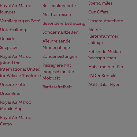
Spend miles
Royal Air Maroc
Reisedokumente
lounges
Our Offers
Mit Tier reisen
Verpflegung an Bord
Unsere Angebote
Besondere Betreuung
Unterhaltung
Meine
Sondermahlzeiten
Kartennummer
Gepäck
Alleinreisende
abfragn
Sitzplätze
Minderjährige
Fehlende Meilen
Royal Air Maroc
Sonderleistungen
beanspruchen
joined the
Passagiere mit
Habe meinen Pin
international United
eingeschränkter
for Wildlife Taskforce
FAQ & Kontakt
Mobilität
Unsere Flotte
AGBs Safar Flyer
Barrierefreiheit
Dreamliner
Royal Air Maroc
Mobile App
Royal Air Maroc
Cargo