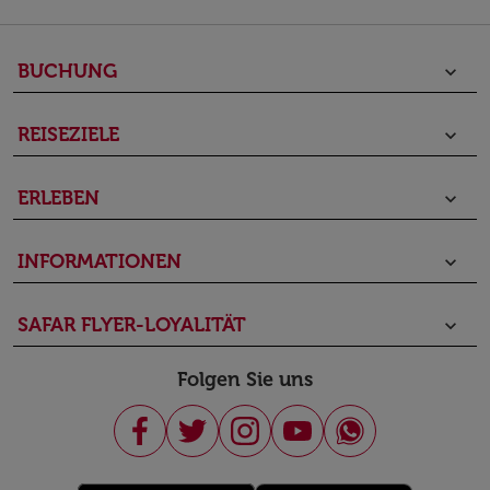
BUCHUNG
keyboard_arrow_down
REISEZIELE
keyboard_arrow_down
ERLEBEN
keyboard_arrow_down
INFORMATIONEN
keyboard_arrow_down
SAFAR FLYER-LOYALITÄT
keyboard_arrow_down
Folgen Sie uns