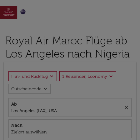

Royal Air Maroc Flüge ab
Los Angeles nach Nigeria
expand_more
expand_more
Hin- und Rückflug
1 Reisender, Economy
expand_more
Gutscheincode
Ab
close
Los Angeles (LAX), USA
Nach
Zielort auswählen