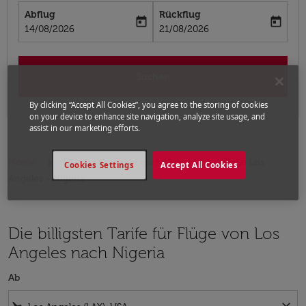
Abflug
Rückflug
today
today
fc-booking-departure-date-aria-label
fc-booking-return-date-aria-label
14/08/2026
21/08/2026
Suchen
By clicking “Accept All Cookies”, you agree to the storing of cookies
on your device to enhance site navigation, analyze site usage, and
assist in our marketing efforts.
Home
Flüge
Flüge nach Nigeria
Flüge Los
Cookies Settings
Accept All Cookies
Angeles - Nigeria
Die billigsten Tarife für Flüge von Los
Angeles nach Nigeria
Ab