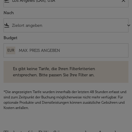
flight_takeoff
close
Nach
flight_land
keyboard_arrow_down
Budget
EUR
Es gibt keine Tarife, die Ihren Filterkriterien entsprechen. Bitte passe
Es gibt keine Tarife, die Ihren Filterkriterien
entsprechen. Bitte passen Sie Ihre Filter an.
*Die angezeigten Tarife wurden innerhalb der letzten 48 Stunden erfasst und
sind zum Zeitpunkt der Buchung möglicherweise nicht mehr verfügbar. Für
optionale Produkte und Dienstleistungen können zusätzliche Gebühren und
Kosten anfallen.