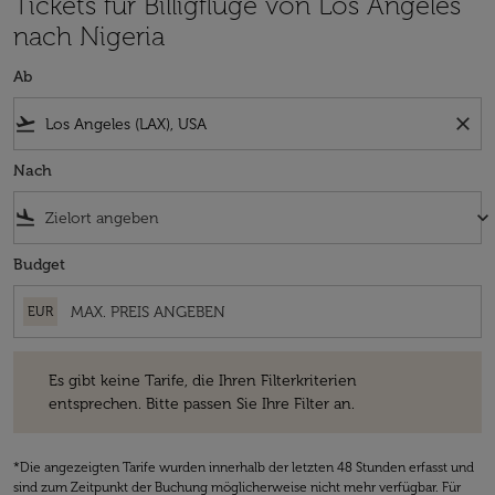
Tickets für Billigflüge von Los Angeles
nach Nigeria
Ab
flight_takeoff
close
Nach
flight_land
keyboard_arrow_down
Budget
EUR
Es gibt keine Tarife, die Ihren Filterkriterien entsprechen. Bitte passe
Es gibt keine Tarife, die Ihren Filterkriterien
entsprechen. Bitte passen Sie Ihre Filter an.
*Die angezeigten Tarife wurden innerhalb der letzten 48 Stunden erfasst und
sind zum Zeitpunkt der Buchung möglicherweise nicht mehr verfügbar. Für