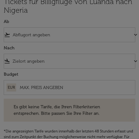
Tickets für Billigflüge von Luanda nach
Nigeria
Ab
flight_takeoff
keyboard_arrow_down
Nach
flight_land
keyboard_arrow_down
Budget
EUR
Es gibt keine Tarife, die Ihren Filterkriterien entsprechen. Bitte passe
Es gibt keine Tarife, die Ihren Filterkriterien
entsprechen. Bitte passen Sie Ihre Filter an.
*Die angezeigten Tarife wurden innerhalb der letzten 48 Stunden erfasst und
sind zum Zeitpunkt der Buchung möglicherweise nicht mehr verfügbar. Für