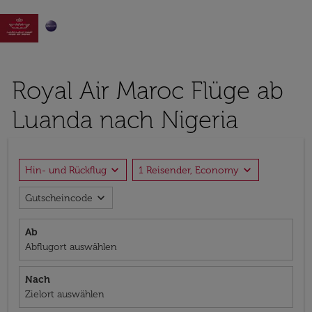

Royal Air Maroc Flüge ab
Luanda nach Nigeria
expand_more
expand_more
Hin- und Rückflug
1 Reisender, Economy
expand_more
Gutscheincode
Ab
Abflugort auswählen
Nach
Zielort auswählen