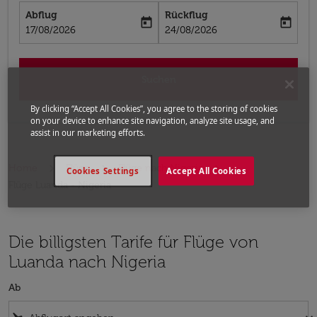
Abflug
Rückflug
today
today
fc-booking-departure-date-aria-label
fc-booking-return-date-aria-label
17/08/2026
24/08/2026
Suchen
By clicking “Accept All Cookies”, you agree to the storing of cookies
on your device to enhance site navigation, analyze site usage, and
assist in our marketing efforts.
Home
Flüge
Flüge nach Nigeria
Cookies Settings
Accept All Cookies
Flüge Luanda - Nigeria
Die billigsten Tarife für Flüge von
Luanda nach Nigeria
Ab