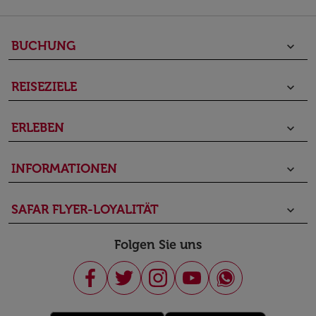
BUCHUNG
keyboard_arrow_down
REISEZIELE
keyboard_arrow_down
ERLEBEN
keyboard_arrow_down
INFORMATIONEN
keyboard_arrow_down
SAFAR FLYER-LOYALITÄT
keyboard_arrow_down
Folgen Sie uns