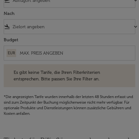
flight_takeoff
keyboard_arrow_down
Nach
flight_land
keyboard_arrow_down
Budget
EUR
Es gibt keine Tarife, die Ihren Filterkriterien entsprechen. Bitte passe
Es gibt keine Tarife, die Ihren Filterkriterien
entsprechen. Bitte passen Sie Ihre Filter an.
*Die angezeigten Tarife wurden innerhalb der letzten 48 Stunden erfasst und
sind zum Zeitpunkt der Buchung möglicherweise nicht mehr verfügbar. Für
optionale Produkte und Dienstleistungen können zusätzliche Gebühren und
Kosten anfallen.