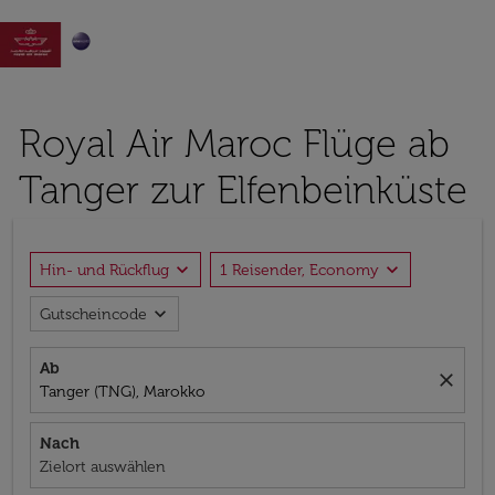

Royal Air Maroc Flüge ab
Tanger zur Elfenbeinküste
expand_more
expand_more
Hin- und Rückflug
1 Reisender, Economy
expand_more
Gutscheincode
Ab
close
Tanger (TNG), Marokko
Nach
Zielort auswählen