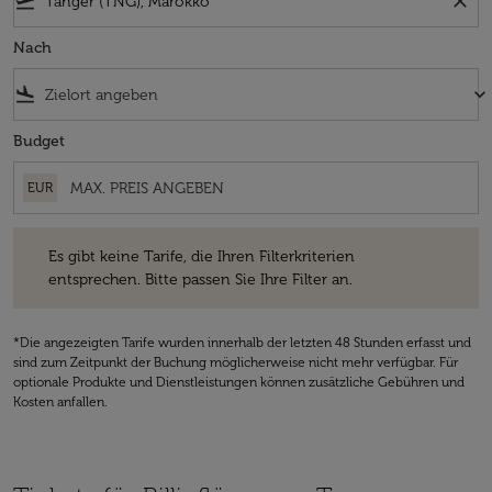
flight_takeoff
close
Nach
flight_land
keyboard_arrow_down
Budget
EUR
Es gibt keine Tarife, die Ihren Filterkriterien entsprechen. Bitte passe
Es gibt keine Tarife, die Ihren Filterkriterien
entsprechen. Bitte passen Sie Ihre Filter an.
*Die angezeigten Tarife wurden innerhalb der letzten 48 Stunden erfasst und
sind zum Zeitpunkt der Buchung möglicherweise nicht mehr verfügbar. Für
optionale Produkte und Dienstleistungen können zusätzliche Gebühren und
Kosten anfallen.