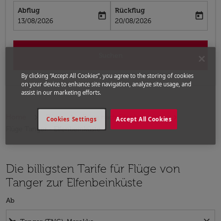
Abflug
Rückflug
today
today
fc-booking-departure-date-aria-label
fc-booking-return-date-aria-label
13/08/2026
20/08/2026
Suchen
By clicking “Accept All Cookies”, you agree to the storing of cookies
on your device to enhance site navigation, analyze site usage, and
assist in our marketing efforts.
Home
Flüge
Flüge nach Elfenbeinküste
Cookies Settings
Accept All Cookies
Flüge Tanger - Elfenbeinküste
Die billigsten Tarife für Flüge von
Tanger zur Elfenbeinküste
Ab