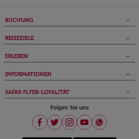
BUCHUNG
keyboard_arrow_down
REISEZIELE
keyboard_arrow_down
ERLEBEN
keyboard_arrow_down
INFORMATIONEN
keyboard_arrow_down
SAFAR FLYER-LOYALITÄT
keyboard_arrow_down
Folgen Sie uns