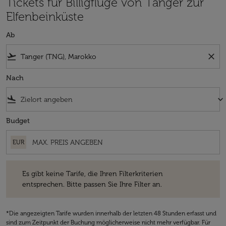
Tickets für Billigflüge von Tanger zur
Elfenbeinküste
Ab
flight_takeoff
close
Nach
flight_land
keyboard_arrow_down
Budget
EUR
Es gibt keine Tarife, die Ihren Filterkriterien entsprechen. Bitte passe
Es gibt keine Tarife, die Ihren Filterkriterien
entsprechen. Bitte passen Sie Ihre Filter an.
*Die angezeigten Tarife wurden innerhalb der letzten 48 Stunden erfasst und
sind zum Zeitpunkt der Buchung möglicherweise nicht mehr verfügbar. Für