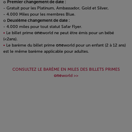
o
Premier changement de date :
- Gratuit pour les Platinum, Ambassador, Gold et Silver,
- 4.000 Miles pour les membres Blue.
o
Deuxième changement de date :
- 4.000 miles pour tout statut Safar Flyer.
Le billet prime
one
world ne peut être émis pour un bébé
(<2ans).
Le barème du billet prime
one
world pour un enfant (2 à 12 ans)
est le même barème applicable pour adultes.
Open in a new window
CONSULTEZ LE BARÈME EN MILES DES BILLETS PRIMES
one
world >>
Open in a new window