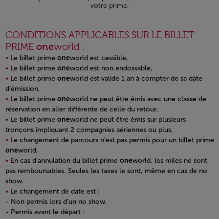
votre prime.
CONDITIONS APPLICABLES SUR LE BILLET
PRIME
one
world :
Le billet prime
one
world est cessible,
Le billet prime
one
world est non endossable,
Le billet prime
one
world est valide 1 an à compter de sa date
d’émission,
Le billet prime
one
world ne peut être émis avec une classe de
réservation en aller différente de celle du retour,
Le billet prime
one
world ne peut être émis sur plusieurs
tronçons impliquant 2 compagnies aériennes ou plus,
Le changement de parcours n’est pas permis pour un billet prime
one
world,
En cas d’annulation du billet prime
one
world, les miles ne sont
pas remboursables. Seules les taxes le sont, même en cas de no
show.
Le changement de date est :
- Non permis lors d’un no show,
- Permis avant le départ :