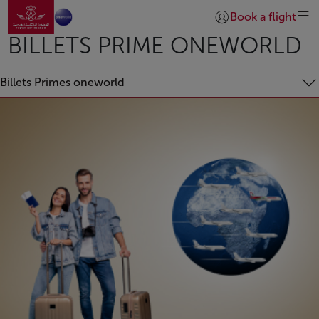
Aller à la page accueil
Saut au contenu principal
Book a flight
Se connecter | S’insc
BILLETS PRIME ONEWORLD
Billets Primes oneworld