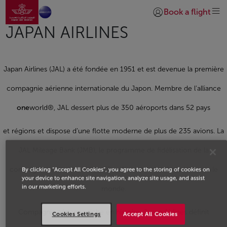
Aller à la page accueil
Saut au contenu principal
Book a flight
Se connecter | S’insc
JAPAN AIRLINES
Japan Airlines (JAL) a été fondée en 1951 et est devenue la première
compagnie aérienne internationale du Japon. Membre de l'alliance
one
world®, JAL dessert plus de 350 aéroports dans 52 pays
et régions et dispose d’une flotte moderne de plus de 235 avions. La
JAL Mileage Bank (JMB), le programme de fidélisation de la
compagnie, a atteint plus de 30 millions de membres à travers le
By clicking “Accept All Cookies”, you agree to the storing of cookies on
your device to enhance site navigation, analyze site usage, and assist
in our marketing efforts.
monde.
Compagnie aérienne riche en histoire, Japan Airlines définit
Cookies Settings
Accept All Cookies