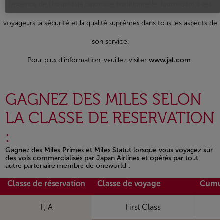
l'essence de l'hospitalité japonaise traditionnelle, fournissant à ses
voyageurs la sécurité et la qualité suprêmes dans tous les aspects de
son service.
Pour plus d’information, veuillez visiter
www.jal.com
GAGNEZ DES MILES SELON
LA CLASSE DE RESERVATION
:
Gagnez des Miles Primes et Miles Statut lorsque vous voyagez sur
des vols commercialisés par Japan Airlines et opérés par tout
autre partenaire membre de oneworld :
Open in a new window
Classe de réservation
Classe de voyage
Cumu
F, A
First Class