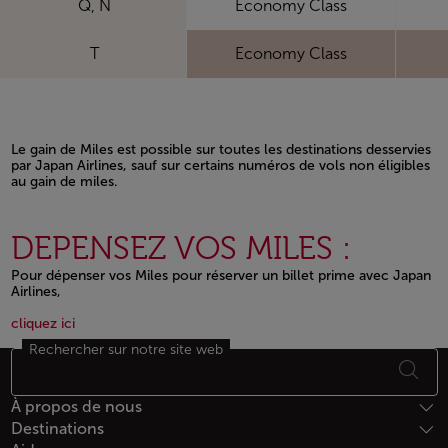
Q, N
Economy Class
T
Economy Class
Le gain de Miles est possible sur toutes les destinations desservies
par Japan Airlines, sauf sur certains numéros de vols non éligibles
au gain de miles.
Open in a new window
DEPENSEZ VOS MILES :
Pour dépenser vos Miles pour réserver un billet prime avec Japan
Airlines,
Open in a new window
Open in a new window
cliquez ici
Rechercher sur notre site web
Bas de page Plan du site
À propos de nous
Destinations