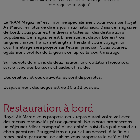
métrage sera projeté.
Le "RAM Magazine" est imprimé spécialement pour vous par Royal
Air Maroc, en plus de divers journaux nationaux. Dans ce magazine
de bord, vous pourrez lire divers articles sur des destinations
populaires. Ce magazine est bimensuel et disponible en trois
langues : arabe, français et anglais. Pendant votre voyage, un
court métrage sera projeté sur l'écran principal. Vous pourrez
également profiter de la géovision après le court métrage
Open in a new window
Sur les vols de moins de deux heures, une collation froide sera
servie avec des boissons chaudes et froides.
Open in a new window
Des oreillers et des couvertures sont disponibles.
Open in a new window
L'espacement des sièges est de 30 à 32 pouces.
Open in a new window
Restauration à bord
Royal Air Maroc vous propose deux repas durant votre vol avec
des menus renouvelés périodiquement. Nous vous proposerons
un déjeuner /dîner composé d’une entrée, suivi d’un plat chaud au
choix parmi nos 2 suggestions du jour et un dessert. A la fin du
repas, notre personnel de cabine vous proposera le café et thé.