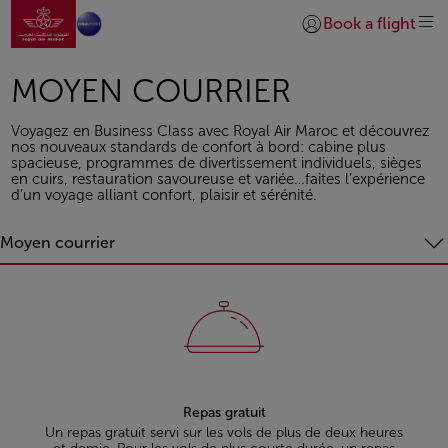
Aller à la page accueil
Saut au contenu principal
Book a flight
Se connecter | S’insc
MOYEN COURRIER
Voyagez en Business Class avec Royal Air Maroc et découvrez
nos nouveaux standards de confort à bord: cabine plus
spacieuse, programmes de divertissement individuels, sièges
en cuirs, restauration savoureuse et variée…faites l’expérience
d’un voyage alliant confort, plaisir et sérénité.
Moyen courrier
Repas gratuit
Un repas gratuit servi sur les vols de plus de deux heures