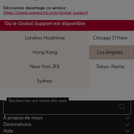
Open in a new window
Découvrez davantage ce service :
https://www.oneworld.com/global-support
Open in a new window
Où le Global Support est disponible
Londres Heathrow
Chicago O'Hare
Hong Kong
Los Angeles
New York JFK
Tokyo-Narita
Sydney
Rechercher sur notre site web
Bas de page Plan du site
À propos de nous
Destinations
Aide