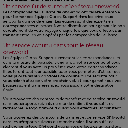
Un service fluide sur tout le réseau oneworld
Les compagnies de l'alliance de
one
world ont œuvré ensemble
pour former des équipes Global Support dans les principaux
aéroports du monde entier. Les équipes sont des experts en
correspondances et seront à votre disposition pour garantir le bon
déroulement de votre voyage chaque fois que vous effectuez un
transfert entre les vols opérés par les compagnies de l'alliance.
Open in a new window
Un service continu dans tout le réseau
oneworld
Les équipes Global Support supervisent les correspondances, et,
dans la mesure du possible, viendront à votre rencontre et vous
aideront si vous avez un problème avec votre correspondance.
Elles feront tout leur possible pour vous permettre d'utiliser des
voies prioritaires aux contrôles de douane ou de sécurité pour
vous aider à attraper votre prochain vol, et pour garantir que vos
bagages soient transférés avec vous jusqu'à votre destination
finale.
Open in a new window
Vous trouverez des comptoirs de transfert et de service
one
world
dans les aéroports suivants du monde entier, il vous suffit de
rechercher le logo
one
world quand vous effectuez un transfert:
Open in a new window
Vous trouverez des comptoirs de transfert et de service
one
world
dans les aéroports suivants du monde entier, il vous suffit de
rechercher le logo
one
world quand vous effectuez un transfert: