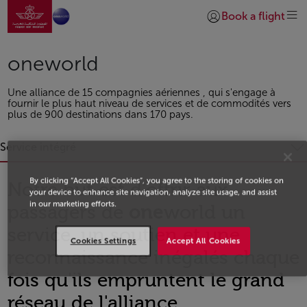
Aller à la page accueil
Saut au contenu principal
Book a flight
Se connecter | S’insc
oneworld
Une alliance de 15 compagnies aériennes , qui s'engage à
fournir le plus haut niveau de services et de commodités vers
plus de 900 destinations dans 170 pays.
Service intégré
By clicking “Accept All Cookies”, you agree to the storing of cookies on
Notre but est d'offrir aux
your device to enhance site navigation, analyze site usage, and assist
in our marketing efforts.
passagers de
one
world un
service, un soutien et une
Cookies Settings
Accept All Cookies
reconnaissance inégalés chaque
fois qu'ils empruntent le grand
réseau de l'alliance.