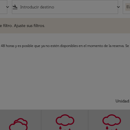
keyboard_arrow_down
flight_land
keyboard_arrow_down
E
. Ajuste sus filtros.
iltro. Ajuste sus filtros.
s 48 horas y es posible que ya no estén disponibles en el momento de la reserva. Se 
Unidad