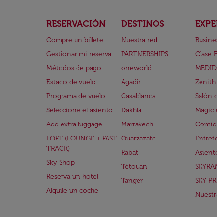
RESERVACIÓN
DESTINOS
EXPE
Compre un billete
Nuestra red
Busine
Gestionar mi reserva
PARTNERSHIPS
Clase 
Métodos de pago
oneworld
MEDID
Estado de vuelo
Agadir
Zenith
Programa de vuelo
Casablanca
Salón 
Seleccione el asiento
Dakhla
Magic 
Add extra luggage
Marrakech
Comida
LOFT (LOUNGE + FAST
Ouarzazate
Entret
TRACK)
Rabat
Asient
Sky Shop
Tétouan
SKYRA
Reserva un hotel
Tanger
SKY PR
Alquile un coche
Nuestra