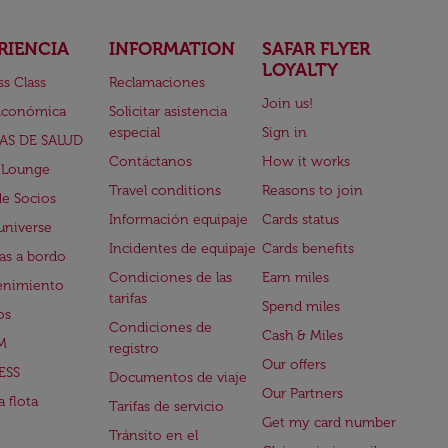
RIENCIA
INFORMATION
SAFAR FLYER
LOYALTY
ss Class
Reclamaciones
Join us!
Económica
Solicitar asistencia
especial
Sign in
AS DE SALUD
Contáctanos
How it works
 Lounge
Travel conditions
Reasons to join
de Socios
Información equipaje
Cards status
universe
Incidentes de equipaje
Cards benefits
s a bordo
Condiciones de las
Earn miles
enimiento
tarifas
Spend miles
os
Condiciones de
Cash & Miles
M
registro
Our offers
ESS
Documentos de viaje
Our Partners
 flota
Tarifas de servicio
Get my card number
Tránsito en el