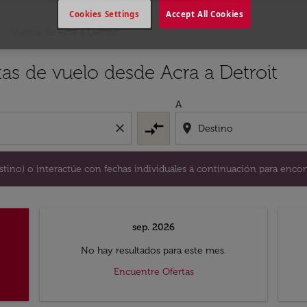
Cookies Settings
Accept All Cookies
Vuelos de Acra a Detroit
y / o destino) o interactúe con fechas individuales a continu
tas de vuelo desde Acra a Detroit
A
compare_arrows
close
location_on
destino) o interactúe con fechas individuales a continuación para encon
sep. 2026
No hay resultados para este mes.
Encuentre Ofertas