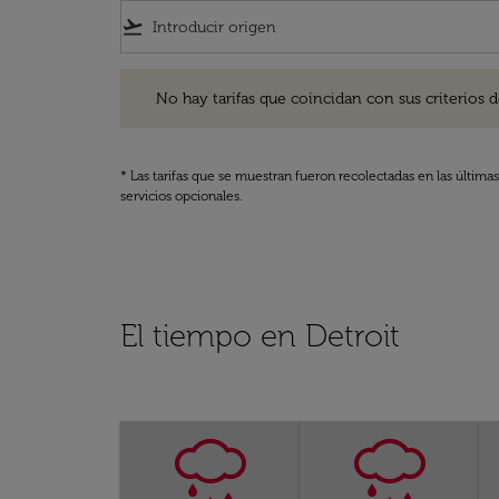
flight_takeoff
No hay tarifas que coincidan con sus criterios de filtro
No hay tarifas que coincidan con sus criterios de f
* Las tarifas que se muestran fueron recolectadas en las última
servicios opcionales.
El tiempo en Detroit