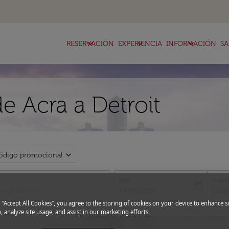
keyboard_arrow_down
keyboard_arrow_down
keyboard_arrow_down
RESERVACIÓN
EXPERIENCIA
INFORMACIÓN
SA
e Acra a Detroit
expand_more
ódigo promocional
Ida
Vuel
today
fc-booking-departure-date-aria-l
fc-bo
14/08/2026
21/0
g “Accept All Cookies”, you agree to the storing of cookies on your device to enhance si
, analyze site usage, and assist in our marketing efforts.