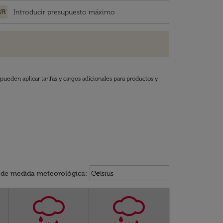
UR
pueden aplicar tarifas y cargos adicionales para productos y
Weather unit option Celsius Select
keyboard_arrow_down
 de medida meteorológica
:
Celsius