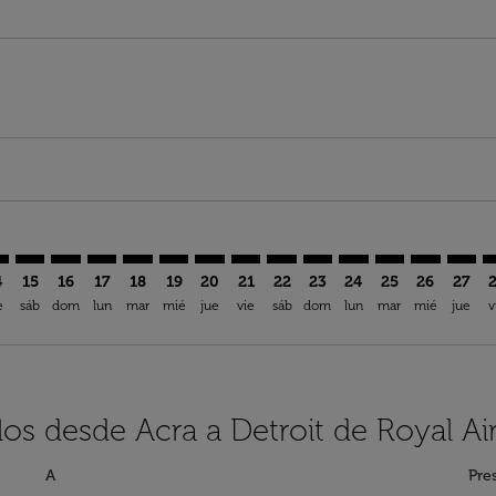
aimer. Encuentre Ofertas
isclaimer. Encuentre Ofertas
rs-disclaimer. Encuentre Ofertas
offers-disclaimer. Encuentre Ofertas
iew-offers-disclaimer. Encuentre Ofertas
mp-view-offers-disclaimer. Encuentre Ofertas
W: cmp-view-offers-disclaimer. Encuentre Ofertas
C–DTW: cmp-view-offers-disclaimer. Encuentre Ofertas
ACC–DTW: cmp-view-offers-disclaimer. Encuentre Ofertas
ACC–DTW: cmp-view-offers-disclaimer. Encuentre Ofe
ACC–DTW: cmp-view-offers-disclaimer. Encuentre
ACC–DTW: cmp-view-offers-disclaimer. Encue
ACC–DTW: cmp-view-offers-disclaimer. E
ACC–DTW: cmp-view-offers-disclaime
ACC–DTW: cmp-view-offers-discl
ACC–DTW: cmp-view-offers-
ACC–DTW: cmp-view-off
ACC–DTW: cmp-view
ACC–DTW: cmp-
ACC–DTW: 
ACC–D
A
4
15
16
17
18
19
20
21
22
23
24
25
26
27
e
sáb
dom
lun
mar
mié
jue
vie
sáb
dom
lun
mar
mié
jue
v
los desde Acra a Detroit de Royal A
A
Pre