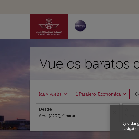
Vuelos baratos d
expand_more
expand_more
Ida y vuelta
1 Pasajero, Economica
C
Desde
A
close
By clickin
navigation