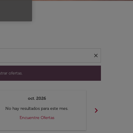
ación para encontrar ofertas.
close
trar ofertas.
oct. 2026
n
chevron_right
No hay resultados para este mes.
No hay resul
Encuentre Ofertas
Encue