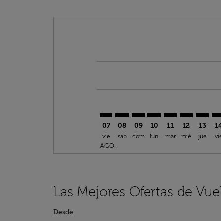
Displaying fares for agosto-2026
ACC–DTW: cmp-view-offers-discl
ACC–DTW: cmp-view-offers-d
ACC–DTW: cmp-view-offe
ACC–DTW: cmp-view-
ACC–DTW: cmp-v
ACC–DTW: c
ACC–DT
AC
07
08
09
10
11
12
13
1
vie
sáb
dom
lun
mar
mié
jue
vi
AGO.
Las Mejores Ofertas de Vue
Desde