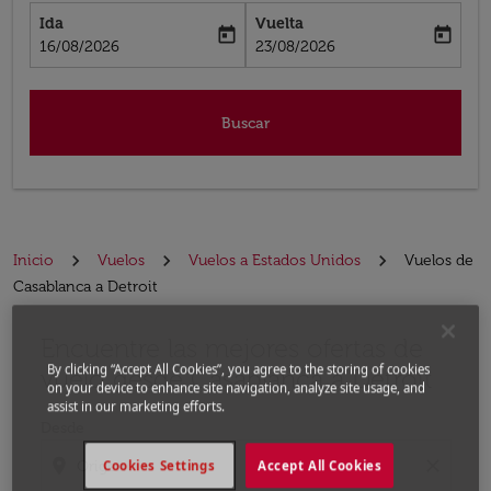
Ida
Vuelta
today
today
fc-booking-departure-date-aria-label
fc-booking-return-date-aria-label
16/08/2026
23/08/2026
Buscar
Inicio
Vuelos
Vuelos a Estados Unidos
Vuelos de
Casablanca a Detroit
Encuentre las mejores ofertas de
Por favor, intente actualizar su ruta (origen y / o dest
By clicking “Accept All Cookies”, you agree to the storing of cookies
vuelo desde Casablanca a Detroit
on your device to enhance site navigation, analyze site usage, and
assist in our marketing efforts.
Desde
location_on
close
Cookies Settings
Accept All Cookies