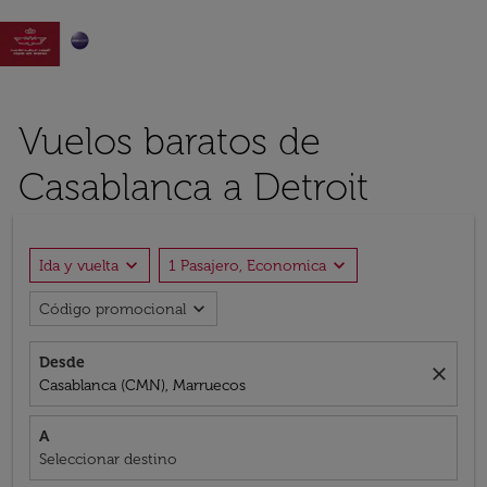

Vuelos baratos de
Casablanca a Detroit
expand_more
expand_more
Ida y vuelta
1 Pasajero, Economica
expand_more
Código promocional
Desde
close
Casablanca (CMN), Marruecos
A
Seleccionar destino