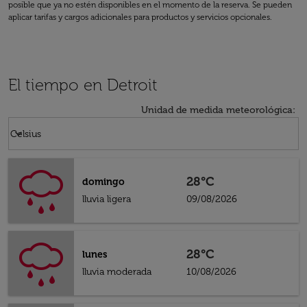
posible que ya no estén disponibles en el momento de la reserva. Se pueden
aplicar tarifas y cargos adicionales para productos y servicios opcionales.
El tiempo en Detroit
Unidad de medida meteorológica
:
Weather unit option Celsius Selected
keyboard_arrow_down
Celsius
28°C
domingo
lluvia ligera
09/08/2026
28°C
lunes
lluvia moderada
10/08/2026