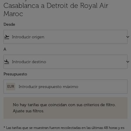
Casablanca a Detroit de Royal Air
Maroc
Desde
flight_takeoff
keyboard_arrow_down
A
flight_land
keyboard_arrow_down
Presupuesto
EUR
No hay tarifas que coincidan con sus criterios de filtro. Ajuste sus fil
No hay tarifas que coincidan con sus criterios de filtro.
Ajuste sus filtros.
* Las tarifas que se muestran fueron recolectadas en las últimas 48 horas y es