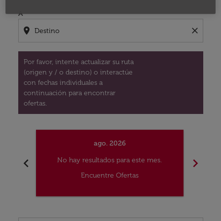
A
location_on
close
Por favor, intente actualizar su ruta
(origen y / o destino) o interactúe
con fechas individuales a
continuación para encontrar
ofertas.
ago. 2026
chevron_left
chevron_right
No hay resultados para este mes.
No
Encuentre Ofertas