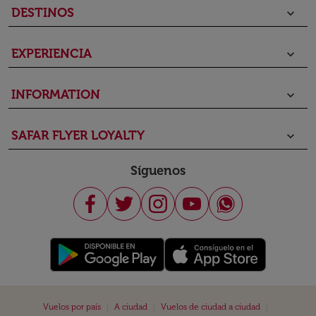
DESTINOS
keyboard_arrow_down
EXPERIENCIA
keyboard_arrow_down
INFORMATION
keyboard_arrow_down
SAFAR FLYER LOYALTY
keyboard_arrow_down
Síguenos
|
|
|
Vuelos por país
A ciudad
Vuelos de ciudad a ciudad