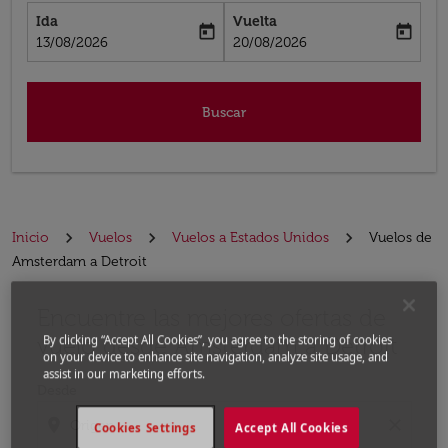
Ida
Vuelta
today
today
fc-booking-departure-date-aria-label
fc-booking-return-date-aria-label
13/08/2026
20/08/2026
Buscar
Inicio
Vuelos
Vuelos a Estados Unidos
Vuelos de
Amsterdam a Detroit
Encuentre las mejores ofertas de
Por favor, intente actualizar su ruta (origen y / o dest
vuelo desde Amsterdam a Detroit
By clicking “Accept All Cookies”, you agree to the storing of cookies
on your device to enhance site navigation, analyze site usage, and
assist in our marketing efforts.
Desde
location_on
close
Cookies Settings
Accept All Cookies