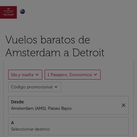

Vuelos baratos de
Amsterdam a Detroit
expand_more
expand_more
Ida y vuelta
1 Pasajero, Economica
expand_more
Código promocional
Desde
close
Amsterdam (AMS), Países Bajos
A
Seleccionar destino