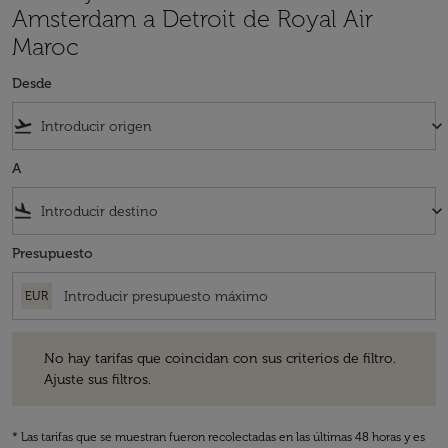
Amsterdam a Detroit de Royal Air
Maroc
Desde
flight_takeoff
keyboard_arrow_down
A
flight_land
keyboard_arrow_down
Presupuesto
EUR
No hay tarifas que coincidan con sus criterios de filtro. Ajuste sus fil
No hay tarifas que coincidan con sus criterios de filtro.
Ajuste sus filtros.
* Las tarifas que se muestran fueron recolectadas en las últimas 48 horas y es