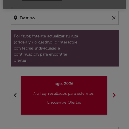
A
location_on
close
Por favor, intente actualizar su ruta
(origen y / o destino) o interactúe
con fechas individuales a
continuación para encontrar
ofertas.
ago. 2026
chevron_left
chevron_right
No hay resultados para este mes.
No
Encuentre Ofertas