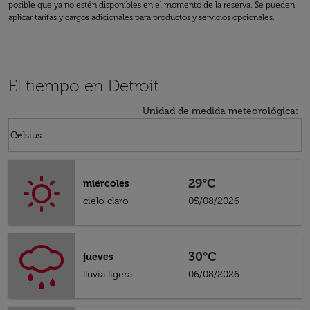
posible que ya no estén disponibles en el momento de la reserva. Se pueden
aplicar tarifas y cargos adicionales para productos y servicios opcionales.
El tiempo en Detroit
Unidad de medida meteorológica
:
Weather unit option Celsius Selected
keyboard_arrow_down
Celsius
29°C
miércoles
cielo claro
05/08/2026
30°C
jueves
lluvia ligera
06/08/2026