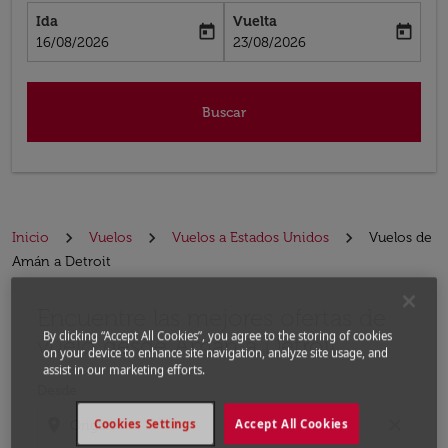
Ida
Vuelta
today
today
fc-booking-departure-date-aria-label
fc-booking-return-date-aria-label
16/08/2026
23/08/2026
Buscar
Inicio
Vuelos
Vuelos a Estados Unidos
Vuelos de
Amán a Detroit
Encuentre las mejores ofertas de
Por favor, intente actualizar su ruta (origen y / o dest
By clicking “Accept All Cookies”, you agree to the storing of cookies
vuelo desde Amán a Detroit
on your device to enhance site navigation, analyze site usage, and
assist in our marketing efforts.
Desde
location_on
close
Cookies Settings
Accept All Cookies