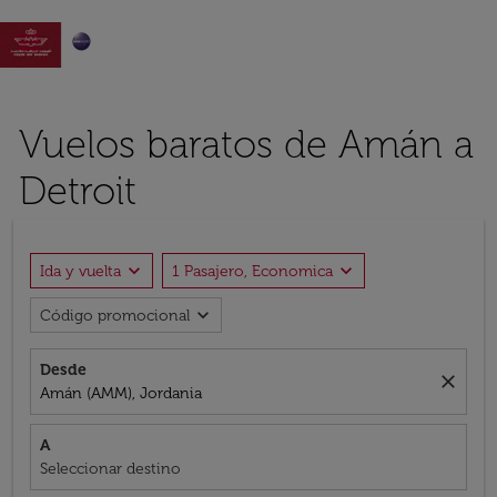

Vuelos baratos de Amán a
Detroit
expand_more
expand_more
Ida y vuelta
1 Pasajero, Economica
expand_more
Código promocional
Desde
close
Amán (AMM), Jordania
A
Seleccionar destino