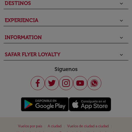
DESTINOS
keyboard_arrow_down
EXPERIENCIA
keyboard_arrow_down
INFORMATION
keyboard_arrow_down
SAFAR FLYER LOYALTY
keyboard_arrow_down
Síguenos
|
|
|
Vuelos por país
A ciudad
Vuelos de ciudad a ciudad