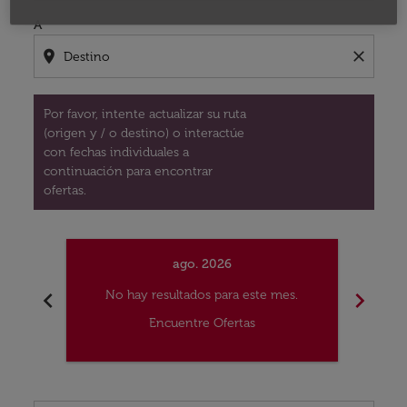
A
location_on
close
Por favor, intente actualizar su ruta
(origen y / o destino) o interactúe
con fechas individuales a
continuación para encontrar
ofertas.
ago. 2026
chevron_left
chevron_right
No hay resultados para este mes.
No
Encuentre Ofertas