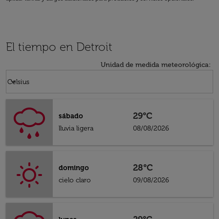
El tiempo en Detroit
Unidad de medida meteorológica
:
Weather unit option Celsius Selected
keyboard_arrow_down
Celsius
29°C
sábado
lluvia ligera
08/08/2026
28°C
domingo
cielo claro
09/08/2026