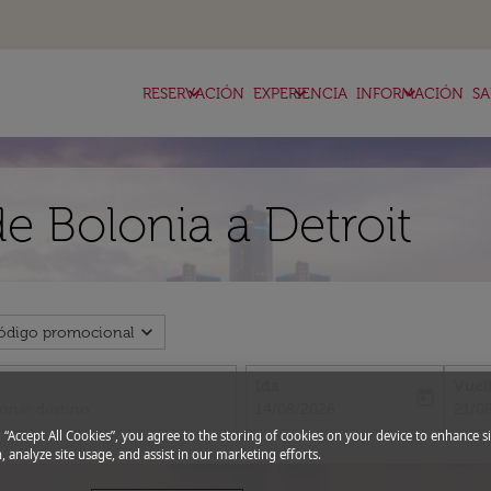
keyboard_arrow_down
keyboard_arrow_down
keyboard_arrow_down
RESERVACIÓN
EXPERIENCIA
INFORMACIÓN
SA
e Bolonia a Detroit
expand_more
ódigo promocional
Ida
Vuel
today
fc-booking-departure-date-aria-l
fc-bo
14/08/2026
21/0
g “Accept All Cookies”, you agree to the storing of cookies on your device to enhance si
, analyze site usage, and assist in our marketing efforts.