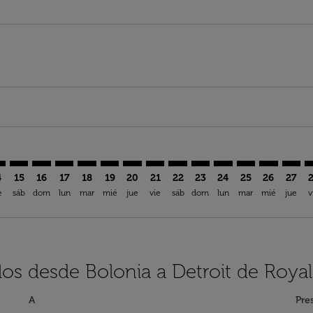
aimer. Encuentre Ofertas
isclaimer. Encuentre Ofertas
rs-disclaimer. Encuentre Ofertas
offers-disclaimer. Encuentre Ofertas
iew-offers-disclaimer. Encuentre Ofertas
mp-view-offers-disclaimer. Encuentre Ofertas
W: cmp-view-offers-disclaimer. Encuentre Ofertas
Q–DTW: cmp-view-offers-disclaimer. Encuentre Ofertas
BLQ–DTW: cmp-view-offers-disclaimer. Encuentre Ofertas
BLQ–DTW: cmp-view-offers-disclaimer. Encuentre Ofe
BLQ–DTW: cmp-view-offers-disclaimer. Encuentre
BLQ–DTW: cmp-view-offers-disclaimer. Encue
BLQ–DTW: cmp-view-offers-disclaimer. E
BLQ–DTW: cmp-view-offers-disclaime
BLQ–DTW: cmp-view-offers-disc
BLQ–DTW: cmp-view-offers-
BLQ–DTW: cmp-view-off
BLQ–DTW: cmp-view
BLQ–DTW: cmp-
BLQ–DTW: 
BLQ–D
B
4
15
16
17
18
19
20
21
22
23
24
25
26
27
e
sáb
dom
lun
mar
mié
jue
vie
sáb
dom
lun
mar
mié
jue
v
los desde Bolonia a Detroit de Royal
A
Pre