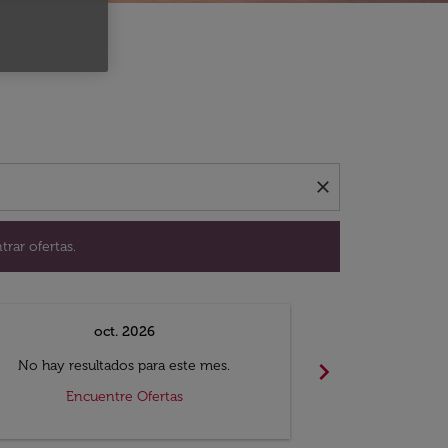
ación para encontrar ofertas.
close
trar ofertas.
oct. 2026
n
chevron_right
No hay resultados para este mes.
No hay resul
Encuentre Ofertas
Encue