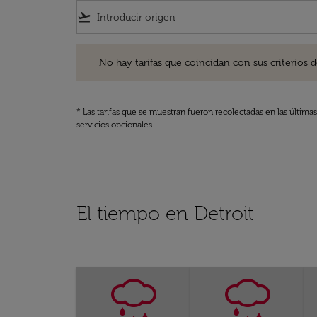
flight_takeoff
No hay tarifas que coincidan con sus criterios de filtro
No hay tarifas que coincidan con sus criterios de f
* Las tarifas que se muestran fueron recolectadas en las última
servicios opcionales.
El tiempo en Detroit