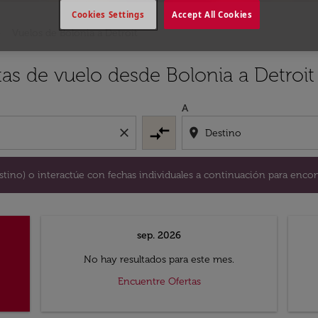
Cookies Settings
Accept All Cookies
Vuelos de Bolonia a Detroit
y / o destino) o interactúe con fechas individuales a continu
tas de vuelo desde Bolonia a Detroit
A
compare_arrows
close
location_on
destino) o interactúe con fechas individuales a continuación para encon
sep. 2026
No hay resultados para este mes.
Encuentre Ofertas