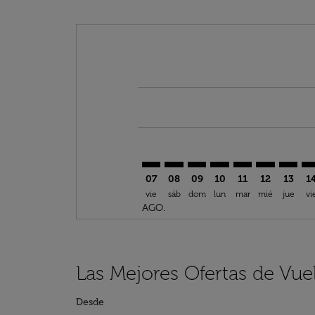
Displaying fares for agosto-2026
BLQ–DTW: cmp-view-offers-discl
BLQ–DTW: cmp-view-offers-d
BLQ–DTW: cmp-view-offe
BLQ–DTW: cmp-view-
BLQ–DTW: cmp-v
BLQ–DTW: c
BLQ–DT
BL
07
08
09
10
11
12
13
1
vie
sáb
dom
lun
mar
mié
jue
vi
AGO.
Las Mejores Ofertas de Vue
Desde