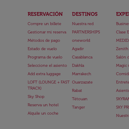
RESERVACIÓN
DESTINOS
EXPE
Compre un billete
Nuestra red
Busine
Gestionar mi reserva
PARTNERSHIPS
Clase 
Métodos de pago
oneworld
MEDID
Estado de vuelo
Agadir
Zenith
Programa de vuelo
Casablanca
Salón 
Seleccione el asiento
Dakhla
Magic 
Add extra luggage
Marrakech
Comida
LOFT (LOUNGE + FAST
Ouarzazate
Entret
TRACK)
Rabat
Asient
Sky Shop
Tétouan
SKYRA
Reserva un hotel
Tanger
SKY PR
Alquile un coche
Nuestra