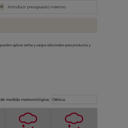
UR
pueden aplicar tarifas y cargos adicionales para productos y
Weather unit option Celsius Select
keyboard_arrow_down
 de medida meteorológica
:
Celsius