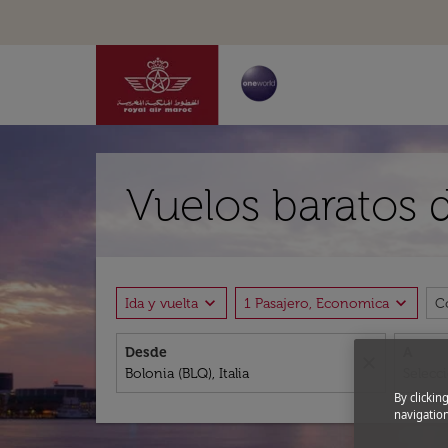
Vuelos baratos d
expand_more
expand_more
Ida y vuelta
1 Pasajero, Economica
C
Desde
A
close
By clickin
navigation