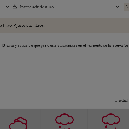
keyboard_arrow_down
flight_land
keyboard_arrow_down
E
. Ajuste sus filtros.
iltro. Ajuste sus filtros.
s 48 horas y es posible que ya no estén disponibles en el momento de la reserva. Se 
Unidad