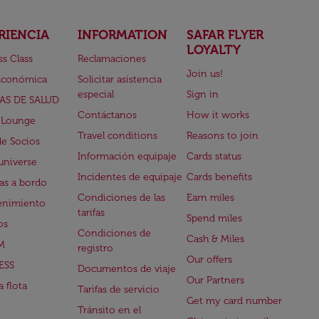
RIENCIA
INFORMATION
SAFAR FLYER
LOYALTY
ss Class
Reclamaciones
Join us!
Económica
Solicitar asistencia
especial
Sign in
AS DE SALUD
Contáctanos
How it works
 Lounge
Travel conditions
Reasons to join
de Socios
Información equipaje
Cards status
universe
Incidentes de equipaje
Cards benefits
s a bordo
Condiciones de las
Earn miles
enimiento
tarifas
Spend miles
os
Condiciones de
Cash & Miles
M
registro
Our offers
ESS
Documentos de viaje
Our Partners
 flota
Tarifas de servicio
Get my card number
Tránsito en el