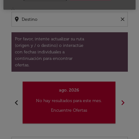
A
location_on
close
Por favor, intente actualizar su ruta
(origen y / o destino) o interactúe
con fechas individuales a
continuación para encontrar
ofertas.
ago. 2026
chevron_left
chevron_right
No hay resultados para este mes.
No
Encuentre Ofertas