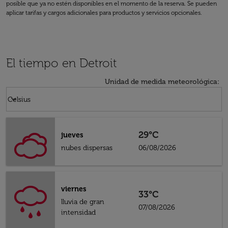
posible que ya no estén disponibles en el momento de la reserva. Se pueden
aplicar tarifas y cargos adicionales para productos y servicios opcionales.
El tiempo en Detroit
Unidad de medida meteorológica
:
Weather unit option Celsius Selected
keyboard_arrow_down
Celsius
29°C
jueves
nubes dispersas
06/08/2026
viernes
33°C
lluvia de gran
07/08/2026
intensidad