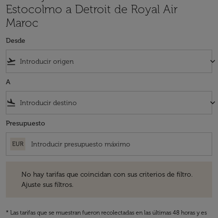
Estocolmo a Detroit de Royal Air
Maroc
Desde
flight_takeoff
keyboard_arrow_down
A
flight_land
keyboard_arrow_down
Presupuesto
EUR
No hay tarifas que coincidan con sus criterios de filtro. Ajuste sus fil
No hay tarifas que coincidan con sus criterios de filtro.
Ajuste sus filtros.
* Las tarifas que se muestran fueron recolectadas en las últimas 48 horas y es