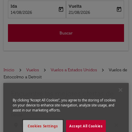
Ida
Vuelta
today
today
fc-booking-departure-date-aria-label
fc-booking-return-date-aria-label
14/08/2026
21/08/2026
Buscar
Inicio
Vuelos
Vuelos a Estados Unidos
Vuelos de
Estocolmo a Detroit
Encuentre las mejores ofertas de
Por favor, intente actualizar su ruta (origen y / o dest
vuelo desde Estocolmo a Detroit
By clicking “Accept All Cookies”, you agree to the storing of cookies
on your device to enhance site navigation, analyze site usage, and
assist in our marketing efforts.
Desde
location_on
close
Cookies Settings
Accept All Cookies