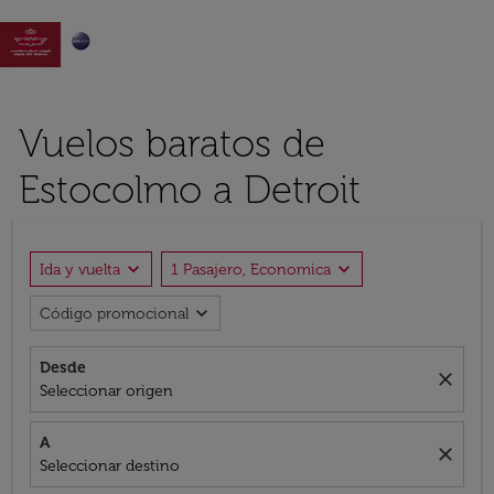

Vuelos baratos de
Estocolmo a Detroit
expand_more
expand_more
Ida y vuelta
1 Pasajero, Economica
expand_more
Código promocional
Desde
close
Seleccionar origen
A
close
Seleccionar destino