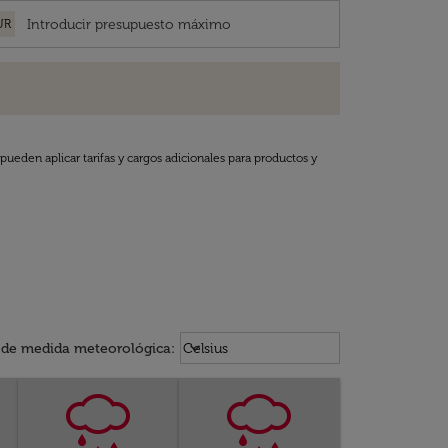
UR
pueden aplicar tarifas y cargos adicionales para productos y
Weather unit option Celsius Select
keyboard_arrow_down
 de medida meteorológica
:
Celsius