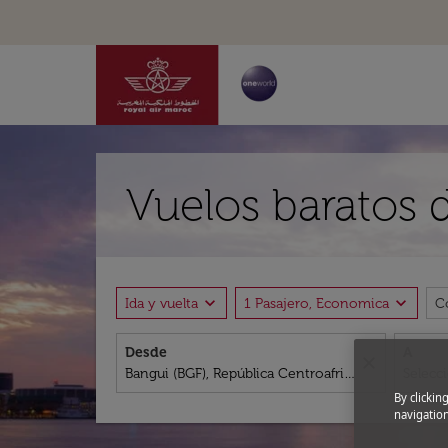
Vuelos baratos 
expand_more
expand_more
Ida y vuelta
1 Pasajero, Economica
C
Desde
A
close
By clickin
navigation