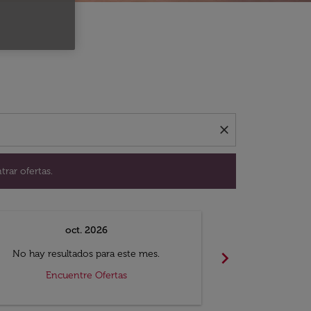
ación para encontrar ofertas.
close
trar ofertas.
oct. 2026
n
chevron_right
No hay resultados para este mes.
No hay resul
Encuentre Ofertas
Encue