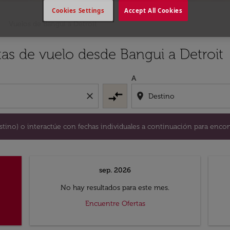
Cookies Settings
Accept All Cookies
Vuelos de Bangui a Detroit
y / o destino) o interactúe con fechas individuales a continu
tas de vuelo desde Bangui a Detroit
A
compare_arrows
close
location_on
destino) o interactúe con fechas individuales a continuación para encon
sep. 2026
No hay resultados para este mes.
Encuentre Ofertas