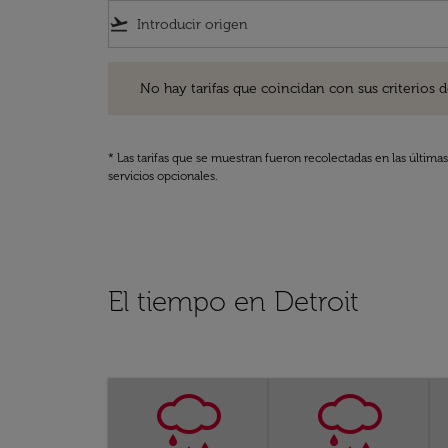
flight_takeoff
No hay tarifas que coincidan con sus criterios de filtro
No hay tarifas que coincidan con sus criterios de f
* Las tarifas que se muestran fueron recolectadas en las última
servicios opcionales.
El tiempo en Detroit