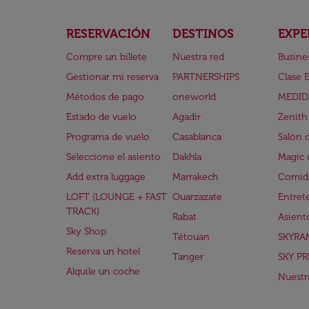
RESERVACIÓN
DESTINOS
EXPE
Compre un billete
Nuestra red
Busine
Gestionar mi reserva
PARTNERSHIPS
Clase 
Métodos de pago
oneworld
MEDID
Estado de vuelo
Agadir
Zenith
Programa de vuelo
Casablanca
Salón 
Seleccione el asiento
Dakhla
Magic 
Add extra luggage
Marrakech
Comida
LOFT (LOUNGE + FAST
Ouarzazate
Entret
TRACK)
Rabat
Asient
Sky Shop
Tétouan
SKYRA
Reserva un hotel
Tanger
SKY PR
Alquile un coche
Nuestra