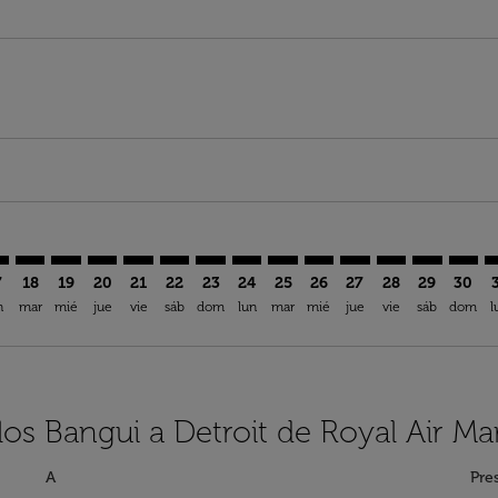
aimer. Encuentre Ofertas
isclaimer. Encuentre Ofertas
rs-disclaimer. Encuentre Ofertas
offers-disclaimer. Encuentre Ofertas
iew-offers-disclaimer. Encuentre Ofertas
mp-view-offers-disclaimer. Encuentre Ofertas
W: cmp-view-offers-disclaimer. Encuentre Ofertas
F–DTW: cmp-view-offers-disclaimer. Encuentre Ofertas
BGF–DTW: cmp-view-offers-disclaimer. Encuentre Ofertas
BGF–DTW: cmp-view-offers-disclaimer. Encuentre Ofe
BGF–DTW: cmp-view-offers-disclaimer. Encuentre
BGF–DTW: cmp-view-offers-disclaimer. Encue
BGF–DTW: cmp-view-offers-disclaimer. E
BGF–DTW: cmp-view-offers-disclaime
BGF–DTW: cmp-view-offers-discl
BGF–DTW: cmp-view-offers-
BGF–DTW: cmp-view-off
BGF–DTW: cmp-view
BGF–DTW: cmp-
BGF–DTW: 
BGF–D
B
7
18
19
20
21
22
23
24
25
26
27
28
29
30
n
mar
mié
jue
vie
sáb
dom
lun
mar
mié
jue
vie
sáb
dom
l
los Bangui a Detroit de Royal Air Ma
A
Pre