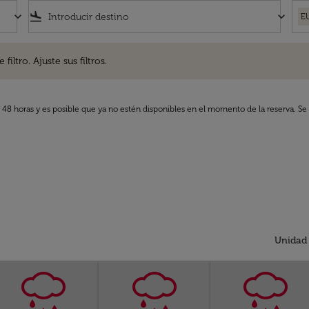
keyboard_arrow_down
flight_land
keyboard_arrow_down
E
. Ajuste sus filtros.
iltro. Ajuste sus filtros.
s 48 horas y es posible que ya no estén disponibles en el momento de la reserva. Se 
Unidad