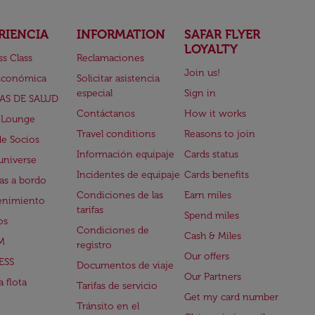
RIENCIA
INFORMATION
SAFAR FLYER
LOYALTY
ss Class
Reclamaciones
Join us!
Económica
Solicitar asistencia
especial
Sign in
AS DE SALUD
Contáctanos
How it works
 Lounge
Travel conditions
Reasons to join
de Socios
Información equipaje
Cards status
universe
Incidentes de equipaje
Cards benefits
s a bordo
Condiciones de las
Earn miles
enimiento
tarifas
Spend miles
os
Condiciones de
Cash & Miles
M
registro
Our offers
ESS
Documentos de viaje
Our Partners
 flota
Tarifas de servicio
Get my card number
Tránsito en el