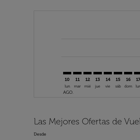
Displaying fares for agosto-2026
BGF–DTW: cmp-view-offers-discl
BGF–DTW: cmp-view-offers-d
BGF–DTW: cmp-view-offe
BGF–DTW: cmp-view-
BGF–DTW: cmp-v
BGF–DTW: c
BGF–DT
BG
10
11
12
13
14
15
16
1
lun
mar
mié
jue
vie
sáb
dom
lu
AGO.
Las Mejores Ofertas de Vue
Desde