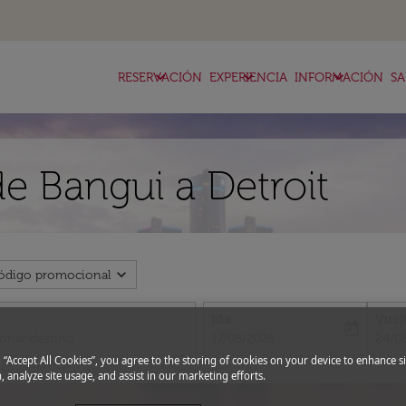
keyboard_arrow_down
keyboard_arrow_down
keyboard_arrow_down
RESERVACIÓN
EXPERIENCIA
INFORMACIÓN
SA
de Bangui a Detroit
expand_more
ódigo promocional
Ida
Vuel
today
fc-booking-departure-date-aria-l
fc-bo
17/08/2026
24/0
g “Accept All Cookies”, you agree to the storing of cookies on your device to enhance si
, analyze site usage, and assist in our marketing efforts.