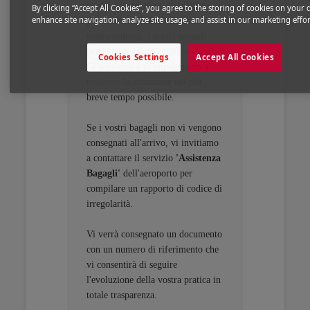
migliori condizioni. In rari casi,
By clicking “Accept All Cookies”, you agree to the storing of cookies on your 
enhance site navigation, analyze site usage, and assist in our marketing effor
per motivi indipendenti dalla
nostra volontà, i vostri bagagli
potrebbero subire ritardi o danni.
Cookies Settings
Accept All Cookies
Ci scusiamo e ci impegniamo a
risolvere la situazione nel più
breve tempo possibile.
Se i vostri bagagli non vi vengono
consegnati all'arrivo, vi invitiamo
a contattare il servizio
'Assistenza
Bagagli'
dell'aeroporto per
compilare un rapporto di codice di
irregolarità.
Vi verrà consegnato un documento
con un numero di riferimento che
vi consentirà di seguire
l'evoluzione della vostra pratica in
totale trasparenza.