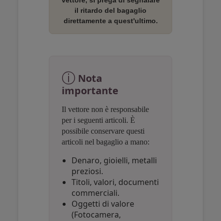
vettore, si prega di segnalare
il ritardo del bagaglio
direttamente a quest'ultimo.
Open in a new window
Open in a new window
Open in a new window
ⓘ
Nota
importante
Il vettore non è responsabile
per i seguenti articoli. È
possibile conservare questi
articoli nel bagaglio a mano:
Denaro, gioielli, metalli
preziosi.
Titoli, valori, documenti
commerciali.
Oggetti di valore
(Fotocamera,