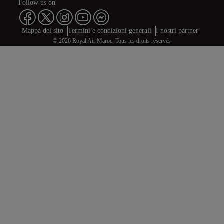
Follow us on
Web map links
$Title.getData()
Mappa del sito
Termini e condizioni generali
I nostri partner
© 2026 Royal Air Maroc. Tous les droits réservés