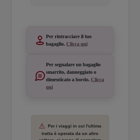
Open in a new window
Open in a new window
Open in a new window
Per rintracciare il tuo
bagaglio.
Clicca qui
Per segnalare un bagaglio
smarrito, danneggiato o
dimenticato a bordo.
Clicca
qui
Open in a new window
Open in a new window
Open in a new window
⚠️
Per i viaggi in cui l'ultima
tratta è operata da un altro