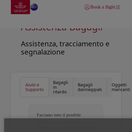
Vai alla home page
Skip to Main Content
Book a flight
Accedi | Unisciti)
Assistenza Bagagli
Assistenza, tracciamento e
segnalazione
Open in a new window
Open in a new window
Bagagli
Aiuto e
Bagagli
Oggetti
in
Supporto
danneggiati
mancanti
ritardo
Facciamo tutto il possibile
affinché i vostri bagagli vi
accompagnino a destinazione nelle