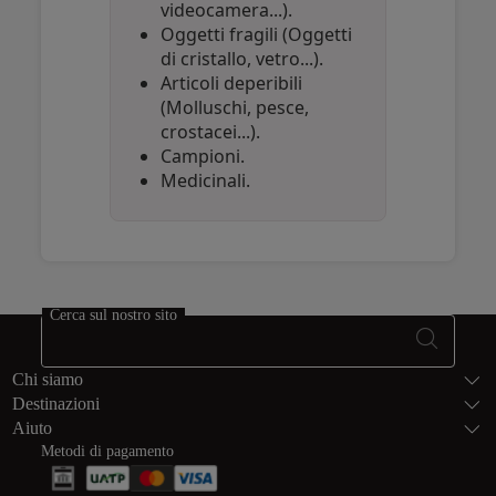
videocamera...).
Oggetti fragili (Oggetti
di cristallo, vetro...).
Articoli deperibili
(Molluschi, pesce,
crostacei...).
Campioni.
Medicinali.
Open in a new window
Open in a new window
Open in a new window
Cerca sul nostro sito
Piè di pagina 
Chi siamo
Destinazioni
Aiuto
Metodi di pagamento