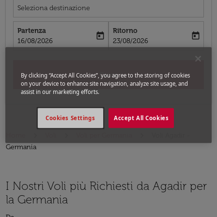
Seleziona destinazione
Partenza
Ritorno
today
today
fc-booking-departure-date-aria-label
fc-booking-return-date-aria-label
16/08/2026
23/08/2026
Cerca
By clicking “Accept All Cookies”, you agree to the storing of cookies
on your device to enhance site navigation, analyze site usage, and
assist in our marketing efforts.
Cookies Settings
Accept All Cookies
Home
Voli
Voli per Germania
Voli Agadir -
Germania
I Nostri Voli più Richiesti da Agadir per
la Germania