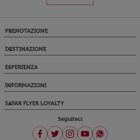
PRENOTAZIONE
keyboard_arrow_down
DESTINAZIONE
keyboard_arrow_down
ESPERIENZA
keyboard_arrow_down
INFORMAZIONI
keyboard_arrow_down
SAFAR FLYER LOYALTY
keyboard_arrow_down
Seguiteci