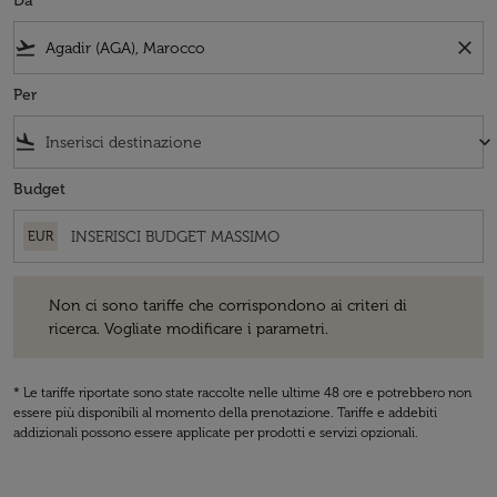
Da
flight_takeoff
close
Per
flight_land
keyboard_arrow_down
Budget
EUR
Non ci sono tariffe che corrispondono ai criteri di ricerca. Vogliate 
Non ci sono tariffe che corrispondono ai criteri di
ricerca. Vogliate modificare i parametri.
* Le tariffe riportate sono state raccolte nelle ultime 48 ore e potrebbero non
essere più disponibili al momento della prenotazione. Tariffe e addebiti
addizionali possono essere applicate per prodotti e servizi opzionali.