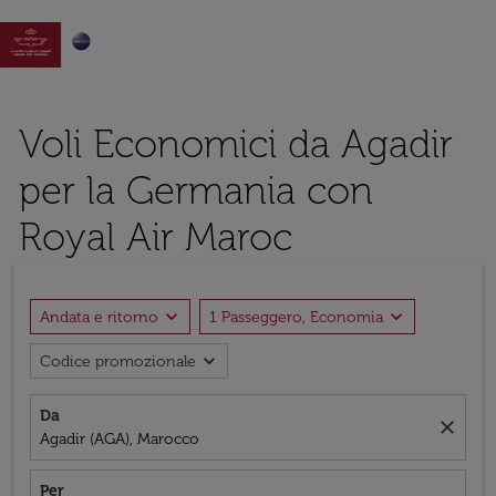

Voli Economici da Agadir
per la Germania con
Royal Air Maroc
expand_more
expand_more
Andata e ritorno
1 Passeggero, Economia
expand_more
Codice promozionale
Da
close
Agadir (AGA), Marocco
Per