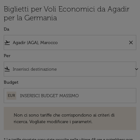
Biglietti per Voli Economici da Agadir
per la Germania
Da
flight_takeoff
close
Per
flight_land
keyboard_arrow_down
Budget
EUR
Non ci sono tariffe che corrispondono ai criteri di ricerca. Vogliate 
Non ci sono tariffe che corrispondono ai criteri di
ricerca. Vogliate modificare i parametri.
* Le tariffe riportate sono state raccolte nelle ultime 48 ore e potrebbero non