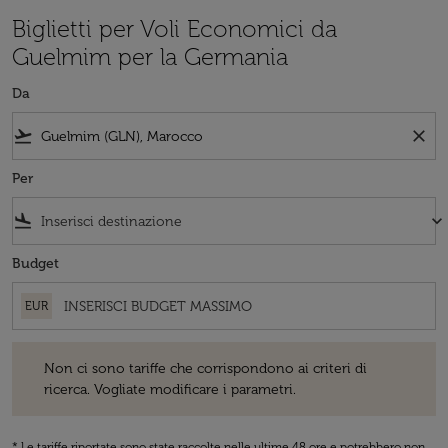
Biglietti per Voli Economici da
Guelmim per la Germania
Da
flight_takeoff
close
Per
flight_land
keyboard_arrow_down
Budget
EUR
Non ci sono tariffe che corrispondono ai criteri di ricerca. Vogliate 
Non ci sono tariffe che corrispondono ai criteri di
ricerca. Vogliate modificare i parametri.
* Le tariffe riportate sono state raccolte nelle ultime 48 ore e potrebbero non