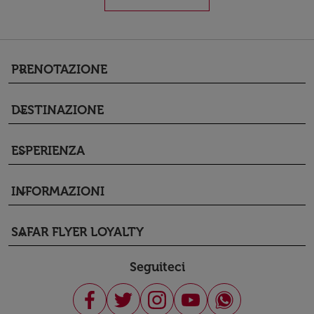
PRENOTAZIONE
keyboard_arrow_down
DESTINAZIONE
keyboard_arrow_down
ESPERIENZA
keyboard_arrow_down
INFORMAZIONI
keyboard_arrow_down
SAFAR FLYER LOYALTY
keyboard_arrow_down
Seguiteci