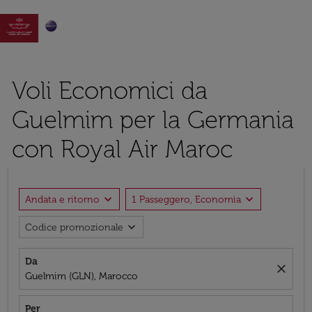

Voli Economici da
Guelmim per la Germania
con Royal Air Maroc
expand_more
expand_more
Andata e ritorno
1 Passeggero, Economia
expand_more
Codice promozionale
Da
close
Guelmim (GLN), Marocco
Per