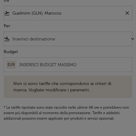
Da
flight_takeoff
close
Per
flight_land
keyboard_arrow_down
Budget
EUR
Non ci sono tariffe che corrispondono ai criteri di ricerca. Vogliate 
Non ci sono tariffe che corrispondono ai criteri di
ricerca. Vogliate modificare i parametri.
* Le tariffe riportate sono state raccolte nelle ultime 48 ore e potrebbero non
essere più disponibili al momento della prenotazione. Tariffe e addebiti
addizionali possono essere applicate per prodotti e servizi opzionali.