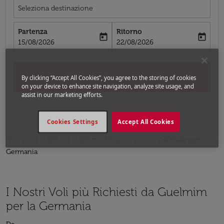
Seleziona destinazione
Partenza
Ritorno
today
today
fc-booking-departure-date-aria-label
fc-booking-return-date-aria-label
15/08/2026
22/08/2026
Cerca
By clicking “Accept All Cookies”, you agree to the storing of cookies
on your device to enhance site navigation, analyze site usage, and
assist in our marketing efforts.
Cookies Settings
Accept All Cookies
Home
Voli
Voli per Germania
Voli Guelmim -
Germania
I Nostri Voli più Richiesti da Guelmim
per la Germania