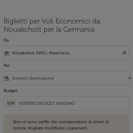
Biglietti per Voli Economici da
Nouakchott per la Germania
Da
flight_takeoff
close
Per
flight_land
keyboard_arrow_down
Budget
EUR
Non ci sono tariffe che corrispondono ai criteri di ricerca. Vogliate 
Non ci sono tariffe che corrispondono ai criteri di
ricerca. Vogliate modificare i parametri.