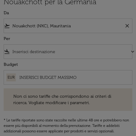
Nouakchott per la Germania
Da
flight_takeoff
close
Per
flight_land
keyboard_arrow_down
Budget
EUR
Non ci sono tariffe che corrispondono ai criteri di ricerca. Vogliate 
Non ci sono tariffe che corrispondono ai criteri di
ricerca. Vogliate modificare i parametri.
* Le tariffe riportate sono state raccolte nelle ultime 48 ore e potrebbero non
essere più disponibili al momento della prenotazione. Tariffe e addebiti
addizionali possono essere applicate per prodotti e servizi opzionali.