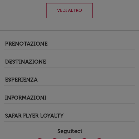
VEDI ALTRO
PRENOTAZIONE
keyboard_arrow_down
DESTINAZIONE
keyboard_arrow_down
ESPERIENZA
keyboard_arrow_down
INFORMAZIONI
keyboard_arrow_down
SAFAR FLYER LOYALTY
keyboard_arrow_down
Seguiteci