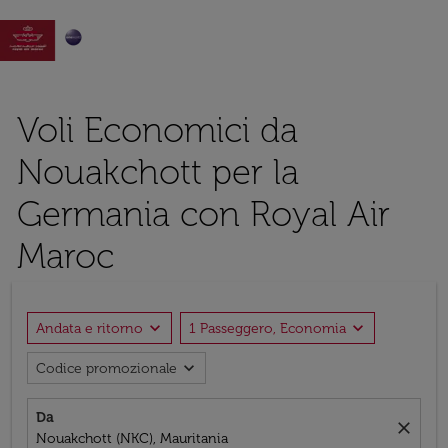

Voli Economici da
Nouakchott per la
Germania con Royal Air
Maroc
expand_more
expand_more
Andata e ritorno
1 Passeggero, Economia
expand_more
Codice promozionale
Da
close
Nouakchott (NKC), Mauritania