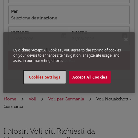
Per
Seleziona destinazione
Partenza
Ritorno
today
today
fc-booking-departure-date-aria-label
fc-booking-return-date-aria-label
14/08/2026
21/08/2026
By clicking “Accept All Cookies”, you agree to the storing of cookies
on your device to enhance site navigation, analyze site usage, and
Cerca
assist in our marketing efforts.
Cookies Settings
Accept All Cookies
Home
Voli
Voli per Germania
Voli Nouakchott -
Germania
I Nostri Voli più Richiesti da