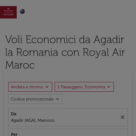

Voli Economici da Agadir
la Romania con Royal Air
Maroc
expand_more
expand_more
Andata e ritorno
1 Passeggero, Economia
expand_more
Codice promozionale
Da
close
Agadir (AGA), Marocco
Per