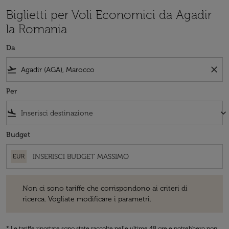
Biglietti per Voli Economici da Agadir
la Romania
Da
flight_takeoff
close
Per
flight_land
keyboard_arrow_down
Budget
EUR
Non ci sono tariffe che corrispondono ai criteri di ricerca. Vogliate 
Non ci sono tariffe che corrispondono ai criteri di
ricerca. Vogliate modificare i parametri.
* Le tariffe riportate sono state raccolte nelle ultime 48 ore e potrebbero non