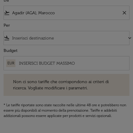
Da
flight_takeoff
close
Per
flight_land
keyboard_arrow_down
Budget
EUR
Non ci sono tariffe che corrispondono ai criteri di ricerca. Vogliate 
Non ci sono tariffe che corrispondono ai criteri di
ricerca. Vogliate modificare i parametri.
* Le tariffe riportate sono state raccolte nelle ultime 48 ore e potrebbero non
essere più disponibili al momento della prenotazione. Tariffe e addebiti
addizionali possono essere applicate per prodotti e servizi opzionali.