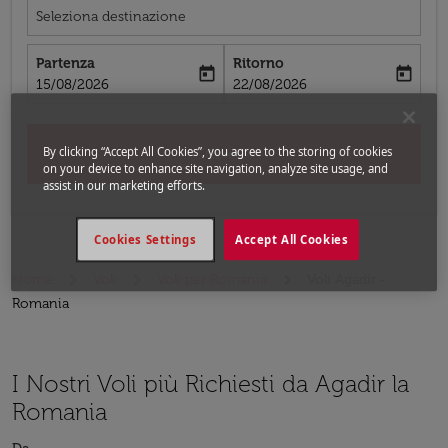
Seleziona destinazione
Partenza
Ritorno
today
today
fc-booking-departure-date-aria-label
fc-booking-return-date-aria-label
15/08/2026
22/08/2026
By clicking “Accept All Cookies”, you agree to the storing of cookies
Cerca
on your device to enhance site navigation, analyze site usage, and
assist in our marketing efforts.
Cookies Settings
Accept All Cookies
Home
Voli
Voli per Romania
Voli Agadir -
Romania
I Nostri Voli più Richiesti da Agadir la
Romania