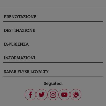
PRENOTAZIONE
keyboard_arrow_down
DESTINAZIONE
keyboard_arrow_down
ESPERIENZA
keyboard_arrow_down
INFORMAZIONI
keyboard_arrow_down
SAFAR FLYER LOYALTY
keyboard_arrow_down
Seguiteci