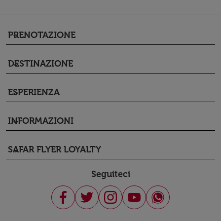
PRENOTAZIONE
keyboard_arrow_down
DESTINAZIONE
keyboard_arrow_down
ESPERIENZA
keyboard_arrow_down
INFORMAZIONI
keyboard_arrow_down
SAFAR FLYER LOYALTY
keyboard_arrow_down
Seguiteci