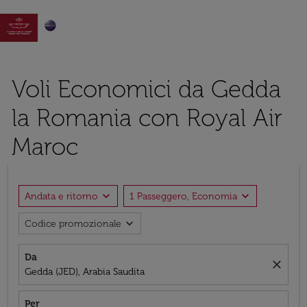

Voli Economici da Gedda
la Romania con Royal Air
Maroc
expand_more
expand_more
Andata e ritorno
1 Passeggero, Economia
expand_more
Codice promozionale
Da
close
Gedda (JED), Arabia Saudita
Per