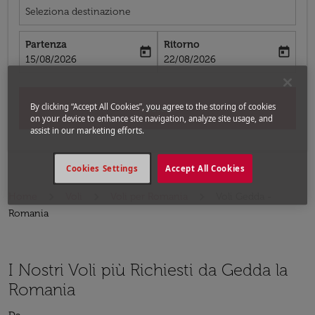
Seleziona destinazione
Partenza
Ritorno
today
today
fc-booking-departure-date-aria-label
fc-booking-return-date-aria-label
15/08/2026
22/08/2026
By clicking “Accept All Cookies”, you agree to the storing of cookies
Cerca
on your device to enhance site navigation, analyze site usage, and
assist in our marketing efforts.
Cookies Settings
Accept All Cookies
Home
Voli
Voli per Romania
Voli Gedda -
Romania
I Nostri Voli più Richiesti da Gedda la
Romania