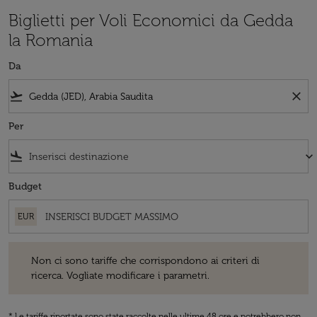
Biglietti per Voli Economici da Gedda
la Romania
Da
flight_takeoff
close
Per
flight_land
keyboard_arrow_down
Budget
EUR
Non ci sono tariffe che corrispondono ai criteri di ricerca. Vogliate 
Non ci sono tariffe che corrispondono ai criteri di
ricerca. Vogliate modificare i parametri.
* Le tariffe riportate sono state raccolte nelle ultime 48 ore e potrebbero non