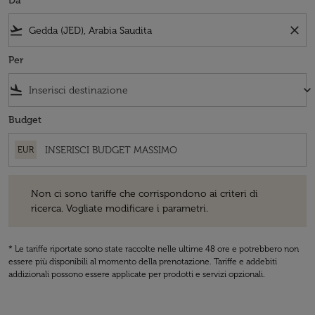
Da
flight_takeoff
close
Per
flight_land
keyboard_arrow_down
Budget
EUR
Non ci sono tariffe che corrispondono ai criteri di ricerca. Vogliate 
Non ci sono tariffe che corrispondono ai criteri di
ricerca. Vogliate modificare i parametri.
* Le tariffe riportate sono state raccolte nelle ultime 48 ore e potrebbero non
essere più disponibili al momento della prenotazione. Tariffe e addebiti
addizionali possono essere applicate per prodotti e servizi opzionali.