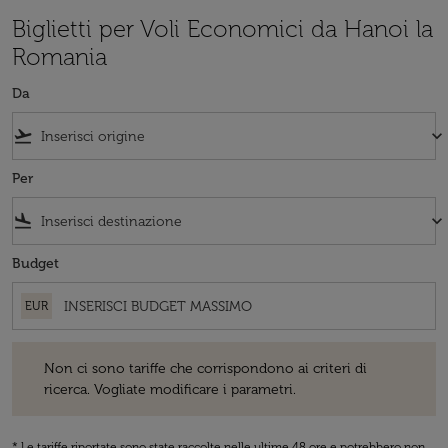
Biglietti per Voli Economici da Hanoi la
Romania
Da
flight_takeoff
keyboard_arrow_down
Per
flight_land
keyboard_arrow_down
Budget
EUR
Non ci sono tariffe che corrispondono ai criteri di ricerca. Vogliate 
Non ci sono tariffe che corrispondono ai criteri di
ricerca. Vogliate modificare i parametri.
* Le tariffe riportate sono state raccolte nelle ultime 48 ore e potrebbero non