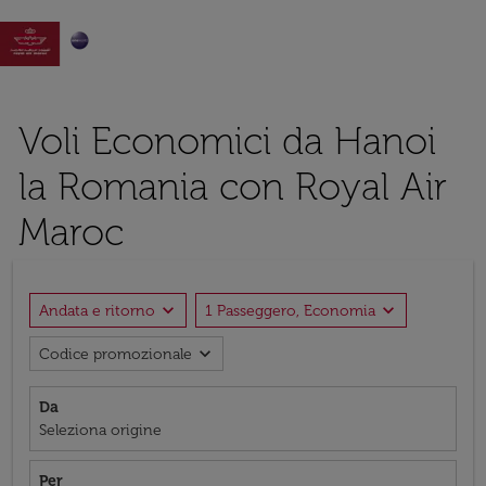

Voli Economici da Hanoi
la Romania con Royal Air
Maroc
expand_more
expand_more
Andata e ritorno
1 Passeggero, Economia
expand_more
Codice promozionale
Da
Seleziona origine
Per