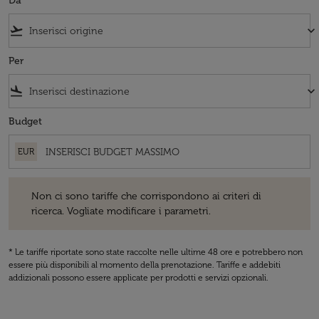
Da
flight_takeoff
keyboard_arrow_down
Per
flight_land
keyboard_arrow_down
Budget
EUR
Non ci sono tariffe che corrispondono ai criteri di ricerca. Vogliate 
Non ci sono tariffe che corrispondono ai criteri di
ricerca. Vogliate modificare i parametri.
* Le tariffe riportate sono state raccolte nelle ultime 48 ore e potrebbero non
essere più disponibili al momento della prenotazione. Tariffe e addebiti
addizionali possono essere applicate per prodotti e servizi opzionali.