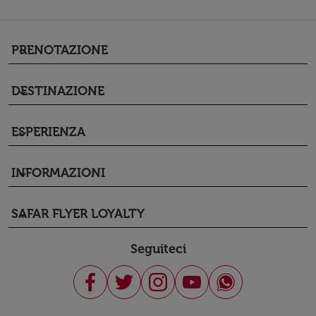
PRENOTAZIONE
keyboard_arrow_down
DESTINAZIONE
keyboard_arrow_down
ESPERIENZA
keyboard_arrow_down
INFORMAZIONI
keyboard_arrow_down
SAFAR FLYER LOYALTY
keyboard_arrow_down
Seguiteci