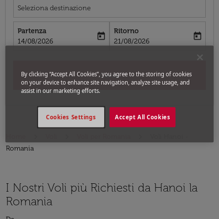
Seleziona destinazione
Partenza
Ritorno
today
today
fc-booking-departure-date-aria-label
fc-booking-return-date-aria-label
14/08/2026
21/08/2026
By clicking “Accept All Cookies”, you agree to the storing of cookies
Cerca
on your device to enhance site navigation, analyze site usage, and
assist in our marketing efforts.
Cookies Settings
Accept All Cookies
Home
Voli
Voli per Romania
Voli Hanoi -
Romania
I Nostri Voli più Richiesti da Hanoi la
Romania