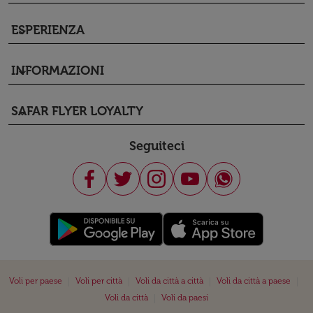
ESPERIENZA
keyboard_arrow_down
INFORMAZIONI
keyboard_arrow_down
SAFAR FLYER LOYALTY
keyboard_arrow_down
Seguiteci
|
|
|
|
Voli per paese
Voli per città
Voli da città a città
Voli da città a paese
|
Voli da città
Voli da paesi