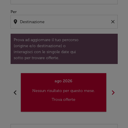
Per
location_on
close
Prova ad aggiornare il tuo percorso
(origine e/o destinazione) o
interagisci con le singole date qui
sotto per trovare offerte.
ago 2026
chevron_left
chevron_right
Nessun risultato per questo mese.
Nes
Trova offerte