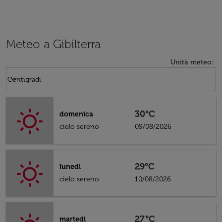
Meteo a Gibilterra
Unità meteo
:
Weather unit option Centigradi Selected
keyboard_arrow_down
Centigradi
30°C
domenica
cielo sereno
09/08/2026
29°C
lunedì
cielo sereno
10/08/2026
27°C
martedì