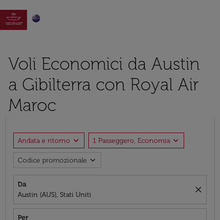

Voli Economici da Austin
a Gibilterra con Royal Air
Maroc
expand_more
expand_more
Andata e ritorno
1 Passeggero, Economia
expand_more
Codice promozionale
Da
close
Austin (AUS), Stati Uniti
Per