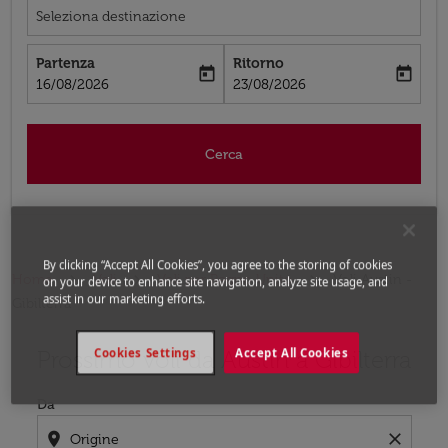
Seleziona destinazione
Partenza
Ritorno
today
today
fc-booking-departure-date-aria-label
fc-booking-return-date-aria-label
16/08/2026
23/08/2026
Cerca
By clicking “Accept All Cookies”, you agree to the storing of cookies
Home
Voli
Voli per Regno Unito
Voli Austin -
on your device to enhance site navigation, analyze site usage, and
assist in our marketing efforts.
Gibilterra
Prossimo voli da Austin a Gibilterra
Cookies Settings
Accept All Cookies
Prova ad aggiornare il tuo percorso (origine e/o destina
Da
location_on
close