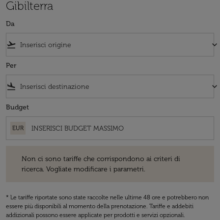
Gibilterra
Da
flight_takeoff
keyboard_arrow_down
Per
flight_land
keyboard_arrow_down
Budget
EUR
Non ci sono tariffe che corrispondono ai criteri di ricerca. Vogliate 
Non ci sono tariffe che corrispondono ai criteri di
ricerca. Vogliate modificare i parametri.
* Le tariffe riportate sono state raccolte nelle ultime 48 ore e potrebbero non
essere più disponibili al momento della prenotazione. Tariffe e addebiti
addizionali possono essere applicate per prodotti e servizi opzionali.