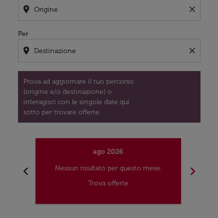
location_on
close
Per
location_on
close
Prova ad aggiornare il tuo percorso
(origine e/o destinazione) o
interagisci con le singole date qui
sotto per trovare offerte.
ago 2026
chevron_left
chevron_right
Nessun risultato per questo mese.
Nes
Trova offerte