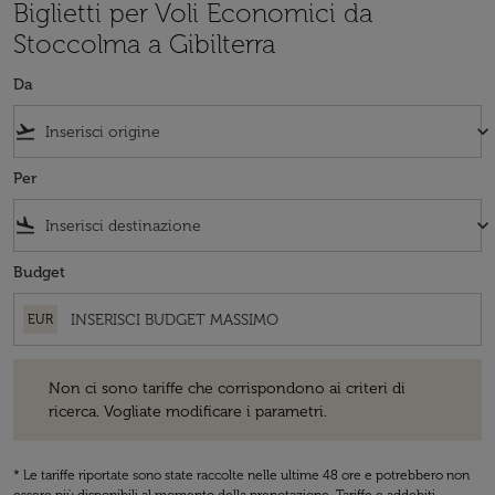
Biglietti per Voli Economici da
Stoccolma a Gibilterra
Da
flight_takeoff
keyboard_arrow_down
Per
flight_land
keyboard_arrow_down
Budget
EUR
Non ci sono tariffe che corrispondono ai criteri di ricerca. Vogliate 
Non ci sono tariffe che corrispondono ai criteri di
ricerca. Vogliate modificare i parametri.
* Le tariffe riportate sono state raccolte nelle ultime 48 ore e potrebbero non