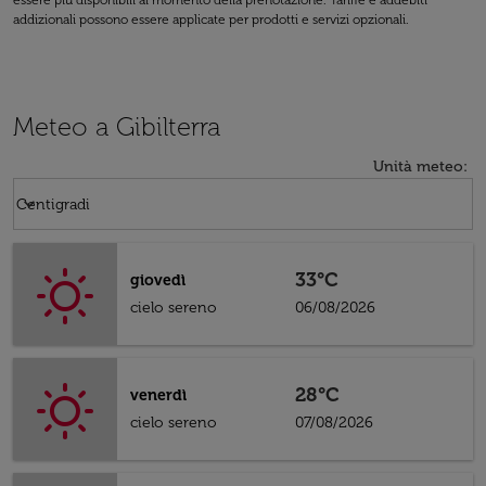
essere più disponibili al momento della prenotazione. Tariffe e addebiti
addizionali possono essere applicate per prodotti e servizi opzionali.
Meteo a Gibilterra
Unità meteo
:
Weather unit option Centigradi Selected
keyboard_arrow_down
Centigradi
33°C
giovedì
cielo sereno
06/08/2026
28°C
venerdì
cielo sereno
07/08/2026