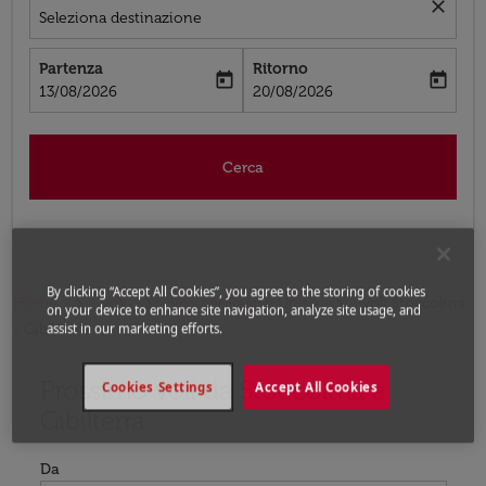
close
Seleziona destinazione
Partenza
Ritorno
today
today
fc-booking-departure-date-aria-label
fc-booking-return-date-aria-label
13/08/2026
20/08/2026
Cerca
By clicking “Accept All Cookies”, you agree to the storing of cookies
Home
Voli
Voli per Regno Unito
Voli Stoccolma
on your device to enhance site navigation, analyze site usage, and
- Gibilterra
assist in our marketing efforts.
Prossimo voli da Stoccolma a
Prova ad aggiornare il tuo percorso (origine e/o destina
Cookies Settings
Accept All Cookies
Gibilterra
Da