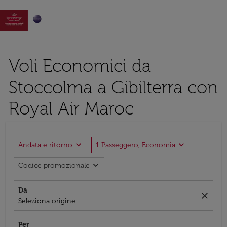

Voli Economici da
Stoccolma a Gibilterra con
Royal Air Maroc
expand_more
expand_more
Andata e ritorno
1 Passeggero, Economia
expand_more
Codice promozionale
Da
close
Seleziona origine
Per