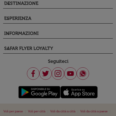
DESTINAZIONE
keyboard_arrow_down
ESPERIENZA
keyboard_arrow_down
INFORMAZIONI
keyboard_arrow_down
SAFAR FLYER LOYALTY
keyboard_arrow_down
Seguiteci
|
|
|
|
Voli per paese
Voli per città
Voli da città a città
Voli da città a paese