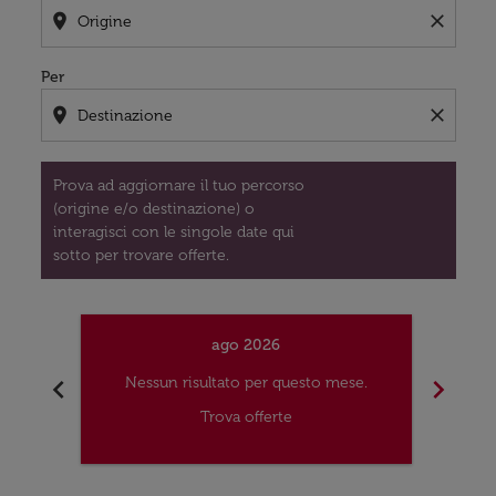
location_on
close
Per
location_on
close
Prova ad aggiornare il tuo percorso
(origine e/o destinazione) o
interagisci con le singole date qui
sotto per trovare offerte.
ago 2026
chevron_left
chevron_right
Nessun risultato per questo mese.
Nes
Trova offerte