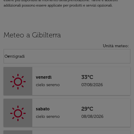
essere più disponibili al momento della prenotazione. Tariffe e addebiti
addizionali possono essere applicate per prodotti e servizi opzionali.
Meteo a Gibilterra
Unità meteo
:
Weather unit option Centigradi Selected
keyboard_arrow_down
Centigradi
33°C
venerdì
cielo sereno
07/08/2026
29°C
sabato
cielo sereno
08/08/2026