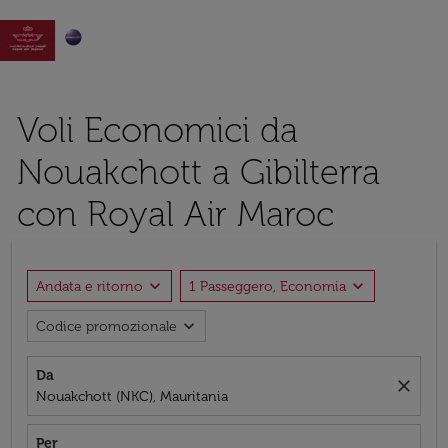

Voli Economici da
Nouakchott a Gibilterra
con Royal Air Maroc
expand_more
expand_more
Andata e ritorno
1 Passeggero, Economia
expand_more
Codice promozionale
Da
close
Nouakchott (NKC), Mauritania
Per