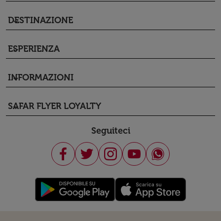
DESTINAZIONE
keyboard_arrow_down
ESPERIENZA
keyboard_arrow_down
INFORMAZIONI
keyboard_arrow_down
SAFAR FLYER LOYALTY
keyboard_arrow_down
Seguiteci