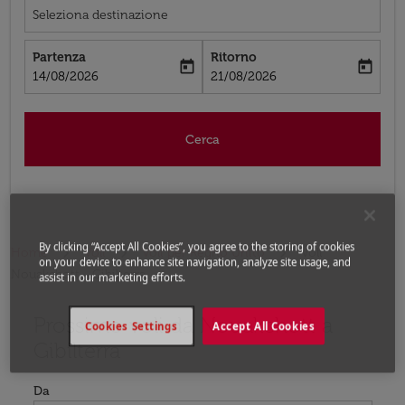
Seleziona destinazione
Partenza
Ritorno
today
today
fc-booking-departure-date-aria-label
fc-booking-return-date-aria-label
14/08/2026
21/08/2026
Cerca
By clicking “Accept All Cookies”, you agree to the storing of cookies
Home
Voli
Voli per Regno Unito
Voli
on your device to enhance site navigation, analyze site usage, and
Nouakchott - Gibilterra
assist in our marketing efforts.
Prossimo voli da Nouakchott a
Prova ad aggiornare il tuo percorso (origine e/o destina
Cookies Settings
Accept All Cookies
Gibilterra
Da