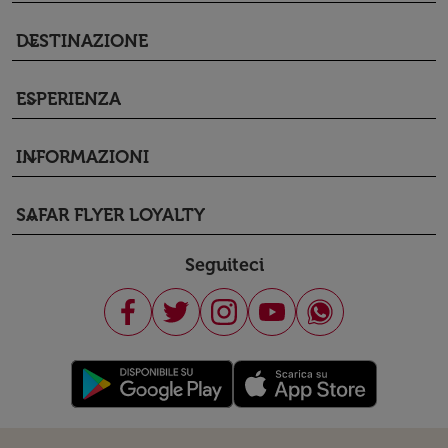
DESTINAZIONE
keyboard_arrow_down
ESPERIENZA
keyboard_arrow_down
INFORMAZIONI
keyboard_arrow_down
SAFAR FLYER LOYALTY
keyboard_arrow_down
Seguiteci