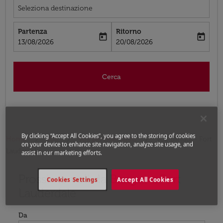
Seleziona destinazione
Partenza
Ritorno
today
today
fc-booking-departure-date-aria-label
fc-booking-return-date-aria-label
13/08/2026
20/08/2026
Cerca
By clicking “Accept All Cookies”, you agree to the storing of cookies
Home
Voli
Voli per Stati Uniti
Voli Bangui - Fort
on your device to enhance site navigation, analyze site usage, and
Lauderdale
assist in our marketing efforts.
Prossimo voli da Bangui a Fort
Prova ad aggiornare il tuo percorso (origine e/o destina
Cookies Settings
Accept All Cookies
Lauderdale
Da