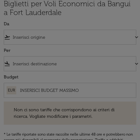
Biglietti per Voli Economici da Bangui
a Fort Lauderdale
Da
flight_takeoff
keyboard_arrow_down
Per
flight_land
keyboard_arrow_down
Budget
EUR
Non ci sono tariffe che corrispondono ai criteri di ricerca. Vogliate 
Non ci sono tariffe che corrispondono ai criteri di
ricerca. Vogliate modificare i parametri.
* Le tariffe riportate sono state raccolte nelle ultime 48 ore e potrebbero non