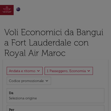

Voli Economici da Bangui
a Fort Lauderdale con
Royal Air Maroc
expand_more
expand_more
Andata e ritorno
1 Passeggero, Economia
expand_more
Codice promozionale
Da
Seleziona origine
Per