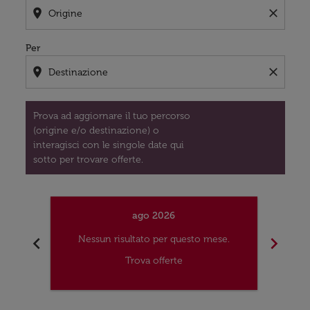
location_on
close
Per
location_on
close
Prova ad aggiornare il tuo percorso
(origine e/o destinazione) o
interagisci con le singole date qui
sotto per trovare offerte.
ago 2026
chevron_left
chevron_right
Nessun risultato per questo mese.
Nes
Trova offerte