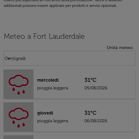
essere più disponibili al momento della prenotazione. Tariffe e addebiti
addizionali possono essere applicate per prodotti e servizi opzionali.
Meteo a Fort Lauderdale
Unità meteo
:
Weather unit option Centigradi Selected
keyboard_arrow_down
Centigradi
31°C
mercoledì
pioggia leggera
05/08/2026
31°C
giovedì
pioggia leggera
06/08/2026