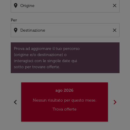
location_on
close
Per
location_on
close
Prova ad aggiornare il tuo percorso
(origine e/o destinazione) o
interagisci con le singole date qui
sotto per trovare offerte.
ago 2026
chevron_left
chevron_right
Nessun risultato per questo mese.
Nes
Trova offerte