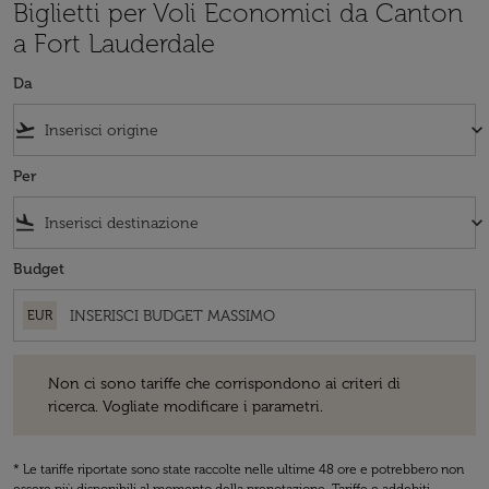
Biglietti per Voli Economici da Canton
a Fort Lauderdale
Da
flight_takeoff
keyboard_arrow_down
Per
flight_land
keyboard_arrow_down
Budget
EUR
Non ci sono tariffe che corrispondono ai criteri di ricerca. Vogliate 
Non ci sono tariffe che corrispondono ai criteri di
ricerca. Vogliate modificare i parametri.
* Le tariffe riportate sono state raccolte nelle ultime 48 ore e potrebbero non