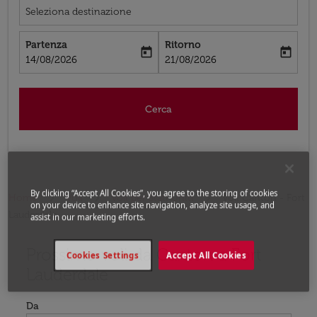
Seleziona destinazione
Partenza
Ritorno
today
today
fc-booking-departure-date-aria-label
fc-booking-return-date-aria-label
14/08/2026
21/08/2026
Cerca
By clicking “Accept All Cookies”, you agree to the storing of cookies
Home
Voli
Voli per Stati Uniti
Voli Canton - Fort
on your device to enhance site navigation, analyze site usage, and
Lauderdale
assist in our marketing efforts.
Prossimo voli da Canton a Fort
Prova ad aggiornare il tuo percorso (origine e/o destina
Cookies Settings
Accept All Cookies
Lauderdale
Da