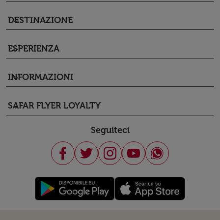
DESTINAZIONE
keyboard_arrow_down
ESPERIENZA
keyboard_arrow_down
INFORMAZIONI
keyboard_arrow_down
SAFAR FLYER LOYALTY
keyboard_arrow_down
Seguiteci