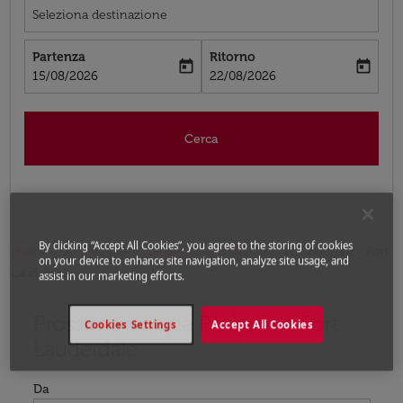
Seleziona destinazione
Partenza
Ritorno
today
today
fc-booking-departure-date-aria-label
fc-booking-return-date-aria-label
15/08/2026
22/08/2026
Cerca
By clicking “Accept All Cookies”, you agree to the storing of cookies
Home
Voli
Voli per Stati Uniti
Voli Bodrum - Fort
on your device to enhance site navigation, analyze site usage, and
Lauderdale
assist in our marketing efforts.
Prossimo voli da Bodrum a Fort
Prova ad aggiornare il tuo percorso (origine e/o destina
Cookies Settings
Accept All Cookies
Lauderdale
Da