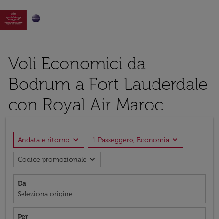

Voli Economici da
Bodrum a Fort Lauderdale
con Royal Air Maroc
expand_more
expand_more
Andata e ritorno
1 Passeggero, Economia
expand_more
Codice promozionale
Da
Seleziona origine
Per