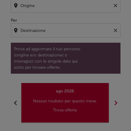
location_on
close
Per
location_on
close
Prova ad aggiornare il tuo percorso
(origine e/o destinazione) o
interagisci con le singole date qui
sotto per trovare offerte.
ago 2026
chevron_left
chevron_right
Nessun risultato per questo mese.
Nes
Trova offerte