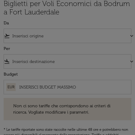
Biglietti per Voli Economici da Bodrum
a Fort Lauderdale
Da
flight_takeoff
keyboard_arrow_down
Per
flight_land
keyboard_arrow_down
Budget
EUR
Non ci sono tariffe che corrispondono ai criteri di ricerca. Vogliate 
Non ci sono tariffe che corrispondono ai criteri di
ricerca. Vogliate modificare i parametri.
* Le tariffe riportate sono state raccolte nelle ultime 48 ore e potrebbero non