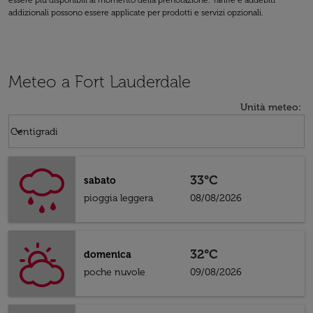
essere più disponibili al momento della prenotazione. Tariffe e addebiti
addizionali possono essere applicate per prodotti e servizi opzionali.
Meteo a Fort Lauderdale
Unità meteo
:
Weather unit option Centigradi Selected
keyboard_arrow_down
Centigradi
33°C
sabato
pioggia leggera
08/08/2026
32°C
domenica
poche nuvole
09/08/2026