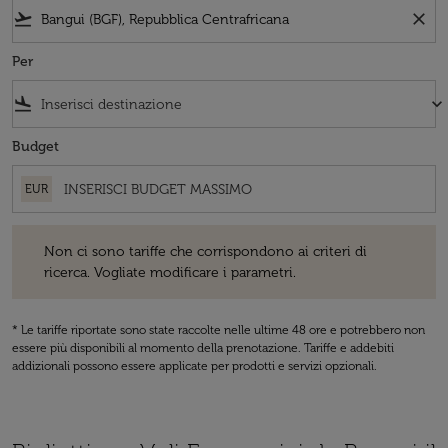
flight_takeoff
close
Per
flight_land
keyboard_arrow_down
Budget
EUR
Non ci sono tariffe che corrispondono ai criteri di ricerca. Vogliate 
Non ci sono tariffe che corrispondono ai criteri di
ricerca. Vogliate modificare i parametri.
* Le tariffe riportate sono state raccolte nelle ultime 48 ore e potrebbero non
essere più disponibili al momento della prenotazione. Tariffe e addebiti
addizionali possono essere applicate per prodotti e servizi opzionali.