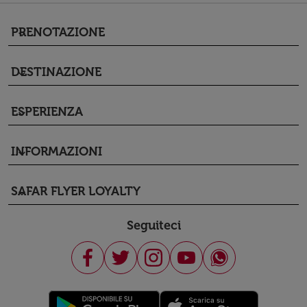
PRENOTAZIONE
keyboard_arrow_down
DESTINAZIONE
keyboard_arrow_down
ESPERIENZA
keyboard_arrow_down
INFORMAZIONI
keyboard_arrow_down
SAFAR FLYER LOYALTY
keyboard_arrow_down
Seguiteci