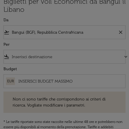
Biglietti per Voli Economici da Bangui il
Libano
Da
flight_takeoff
close
Per
flight_land
keyboard_arrow_down
Budget
EUR
Non ci sono tariffe che corrispondono ai criteri di ricerca. Vogliate 
Non ci sono tariffe che corrispondono ai criteri di
ricerca. Vogliate modificare i parametri.
* Le tariffe riportate sono state raccolte nelle ultime 48 ore e potrebbero non
essere più disponibili al momento della prenotazione. Tariffe e addebiti