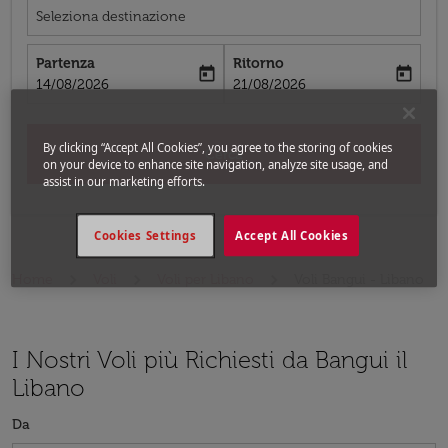
Seleziona destinazione
Partenza
Ritorno
today
today
fc-booking-departure-date-aria-label
fc-booking-return-date-aria-label
14/08/2026
21/08/2026
By clicking “Accept All Cookies”, you agree to the storing of cookies
Cerca
on your device to enhance site navigation, analyze site usage, and
assist in our marketing efforts.
Cookies Settings
Accept All Cookies
Home
Voli
Voli per Libano
Voli Bangui - Libano
I Nostri Voli più Richiesti da Bangui il
Libano
Da