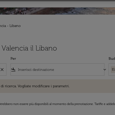
ncia - Libano
a Valencia il Libano
Per
Bud
close
flight_land
keyboard_arrow_down
E
cerca. Vogliate modificare i parametri.
di ricerca. Vogliate modificare i parametri.
 potrebbero non essere più disponibili al momento della prenotazione. Tariffe e addebi