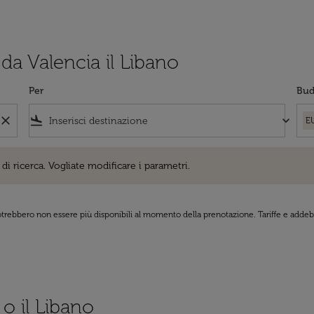
 da Valencia il Libano
Per
Bud
close
flight_land
keyboard_arrow_down
E
cerca. Vogliate modificare i parametri.
di ricerca. Vogliate modificare i parametri.
 potrebbero non essere più disponibili al momento della prenotazione. Tariffe e addebi
 o il Libano