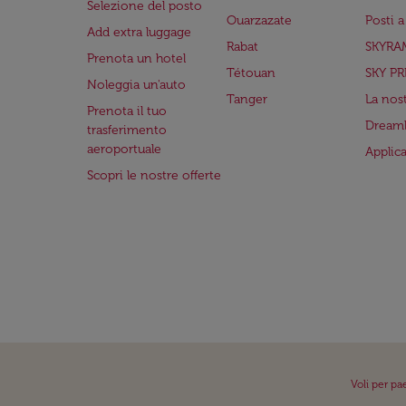
Selezione del posto
Ouarzazate
Posti 
Add extra luggage
Rabat
SKYRA
Prenota un hotel
Tétouan
SKY PR
Noleggia un'auto
Tanger
La nost
Prenota il tuo
Dreaml
trasferimento
aeroportuale
Applic
Scopri le nostre offerte
Voli per pa