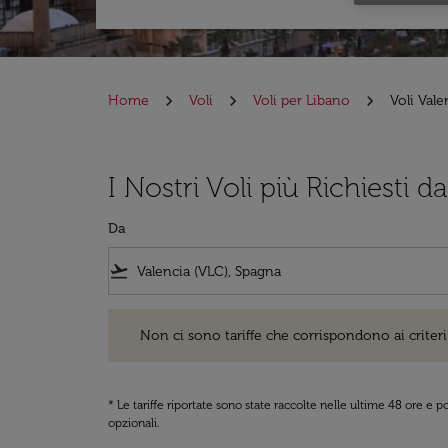
Home
Voli
Voli per Libano
Voli Vale
I Nostri Voli più Richiesti d
Da
flight_takeoff
Non ci sono tariffe che corrispondono ai criteri di ri
Non ci sono tariffe che corrispondono ai criteri 
* Le tariffe riportate sono state raccolte nelle ultime 48 ore e
opzionali.