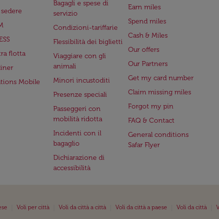
Bagagli e spese di
Earn miles
a sedere
servizio
Spend miles
M
Condizioni-tariffarie
Cash & Miles
ESS
Flessibilità dei biglietti
Our offers
ra flotta
Viaggiare con gli
Our Partners
animali
iner
Get my card number
Minori incustoditi
ations Mobile
Claim missing miles
Presenze speciali
Forgot my pin
Passeggeri con
mobilità ridotta
FAQ & Contact
Incidenti con il
General conditions
bagaglio
Safar Flyer
Dichiarazione di
accessibilità
|
|
|
|
|
ese
Voli per città
Voli da città a città
Voli da città a paese
Voli da città
V