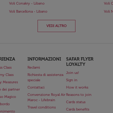
Voli Conakry - Libano
Voli 
Voli Barcellona - Libano
Voli 
VEDI ALTRO
RIENZA
INFORMAZIONI
SAFAR FLYER
LOYALTY
ss Class
Reclami
Join us!
my Class
Richiesta di assistenza
speciale
Sign in
ry Measures
Contattaci
How it works
 dei partner
Convenzione Royal Air
Reasons to join
so Magico
Maroc - Lifebrain
Cards status
a bordo
Travel conditions
Cards benefits
tenimento