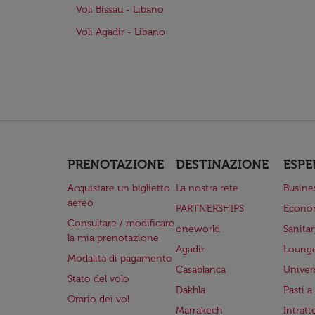
Voli Bissau - Libano
Voli Agadir - Libano
PRENOTAZIONE
DESTINAZIONE
ESPE
Acquistare un biglietto
La nostra rete
Busine
aereo
PARTNERSHIPS
Econo
Consultare / modificare
oneworld
Sanita
la mia prenotazione
Agadir
Lounge
Modalità di pagamento
Casablanca
Univer
Stato del volo
Dakhla
Pasti 
Orario dei vol
Marrakech
Intrat