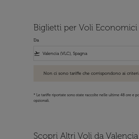
Biglietti per Voli Economici
Da
flight_takeoff
Non ci sono tariffe che corrispondono ai criteri di ri
Non ci sono tariffe che corrispondono ai criteri 
* Le tariffe riportate sono state raccolte nelle ultime 48 ore e
opzionali.
Scopri Altri Voli da Valencia