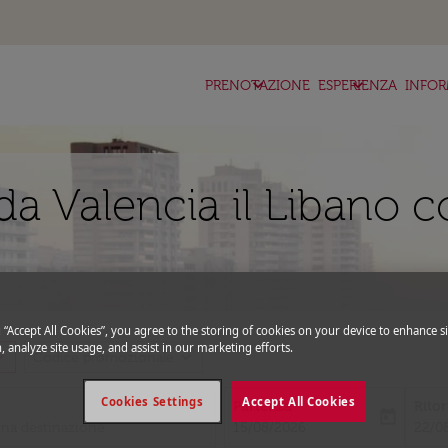
keyboard_arrow_down
keyboard_arrow_down
ke
PRENOTAZIONE
ESPERIENZA
INFOR
a Valencia il Libano c
g “Accept All Cookies”, you agree to the storing of cookies on your device to enhance si
, analyze site usage, and assist in our marketing efforts.
_more
expand_more
Codice promozionale
Cookies Settings
Accept All Cookies
Partenza
Rito
today
fc-booking-departure-date-aria-l
fc-bo
15/08/2026
22/0