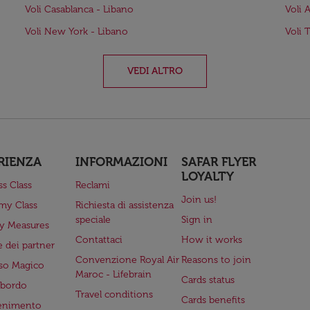
Voli Casablanca - Libano
Voli 
Voli New York - Libano
Voli 
VEDI ALTRO
RIENZA
INFORMAZIONI
SAFAR FLYER
LOYALTY
ss Class
Reclami
Join us!
my Class
Richiesta di assistenza
speciale
Sign in
ry Measures
Contattaci
How it works
 dei partner
Convenzione Royal Air
Reasons to join
so Magico
Maroc - Lifebrain
Cards status
a bordo
Travel conditions
Cards benefits
tenimento