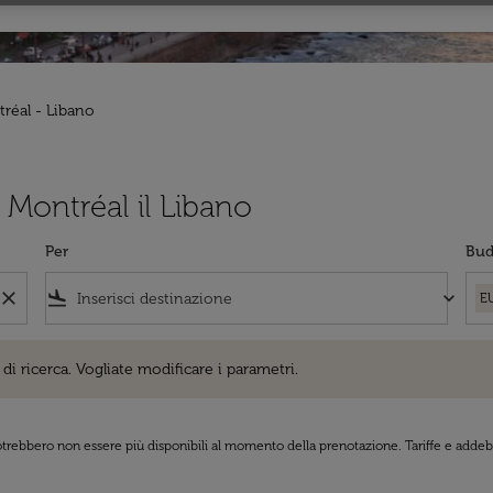
tréal - Libano
a Montréal il Libano
Per
Bud
close
flight_land
keyboard_arrow_down
E
cerca. Vogliate modificare i parametri.
di ricerca. Vogliate modificare i parametri.
 potrebbero non essere più disponibili al momento della prenotazione. Tariffe e addebi