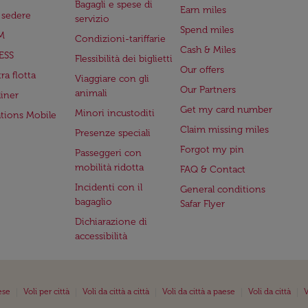
Bagagli e spese di
Earn miles
a sedere
servizio
Spend miles
M
Condizioni-tariffarie
Cash & Miles
ESS
Flessibilità dei biglietti
Our offers
ra flotta
Viaggiare con gli
Our Partners
animali
iner
Get my card number
Minori incustoditi
ations Mobile
Claim missing miles
Presenze speciali
Forgot my pin
Passeggeri con
mobilità ridotta
FAQ & Contact
Incidenti con il
General conditions
bagaglio
Safar Flyer
Dichiarazione di
accessibilità
|
|
|
|
|
ese
Voli per città
Voli da città a città
Voli da città a paese
Voli da città
V