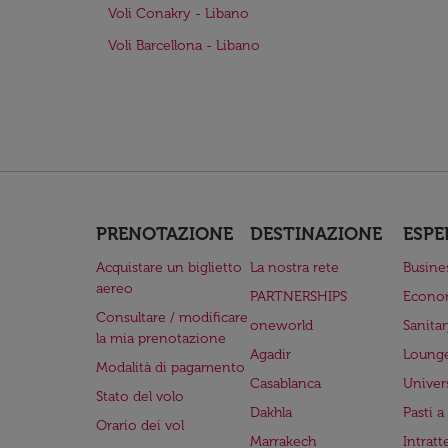
Voli Conakry - Libano
Voli Barcellona - Libano
PRENOTAZIONE
DESTINAZIONE
ESPE
Acquistare un biglietto
La nostra rete
Busine
aereo
PARTNERSHIPS
Econo
Consultare / modificare
oneworld
Sanita
la mia prenotazione
Agadir
Lounge
Modalità di pagamento
Casablanca
Univer
Stato del volo
Dakhla
Pasti 
Orario dei vol
Marrakech
Intrat