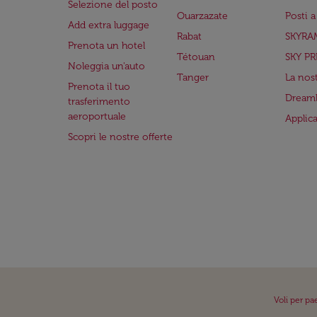
Selezione del posto
Ouarzazate
Posti 
Add extra luggage
Rabat
SKYRA
Prenota un hotel
Tétouan
SKY PR
Noleggia un'auto
Tanger
La nost
Prenota il tuo
Dreaml
trasferimento
aeroportuale
Applic
Scopri le nostre offerte
Voli per pa