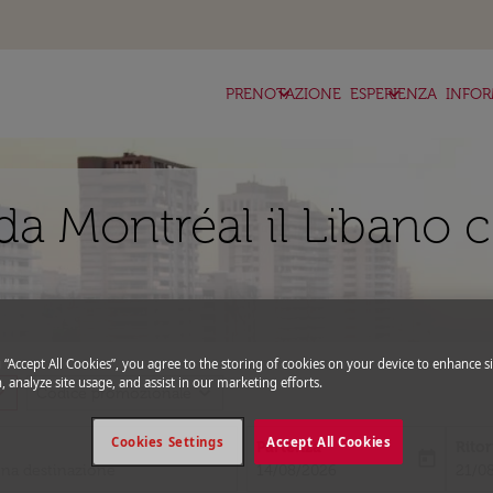
keyboard_arrow_down
keyboard_arrow_down
ke
PRENOTAZIONE
ESPERIENZA
INFOR
da Montréal il Libano c
g “Accept All Cookies”, you agree to the storing of cookies on your device to enhance si
, analyze site usage, and assist in our marketing efforts.
_more
expand_more
Codice promozionale
Cookies Settings
Accept All Cookies
Partenza
Rito
today
fc-booking-departure-date-aria-l
fc-bo
14/08/2026
21/0