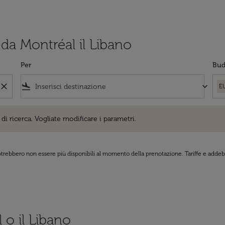
 da Montréal il Libano
Per
Bud
close
flight_land
keyboard_arrow_down
E
cerca. Vogliate modificare i parametri.
di ricerca. Vogliate modificare i parametri.
 potrebbero non essere più disponibili al momento della prenotazione. Tariffe e addebi
l o il Libano