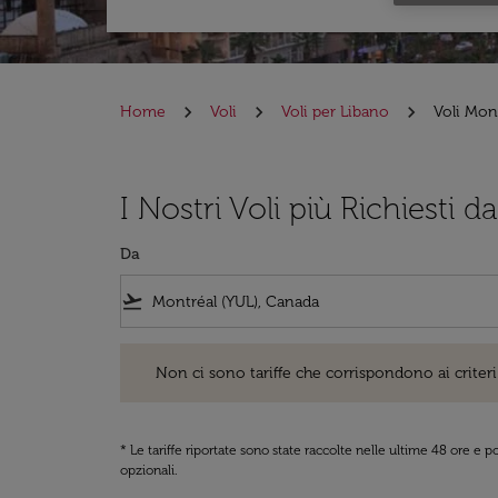
Home
Voli
Voli per Libano
Voli Mon
I Nostri Voli più Richiesti d
Da
flight_takeoff
Non ci sono tariffe che corrispondono ai criteri di ri
Non ci sono tariffe che corrispondono ai criteri 
* Le tariffe riportate sono state raccolte nelle ultime 48 ore e
opzionali.