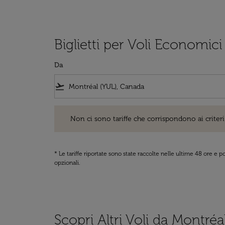
Biglietti per Voli Economici
Da
flight_takeoff
Non ci sono tariffe che corrispondono ai criteri di ri
Non ci sono tariffe che corrispondono ai criteri 
* Le tariffe riportate sono state raccolte nelle ultime 48 ore e
opzionali.
Scopri Altri Voli da Montréa