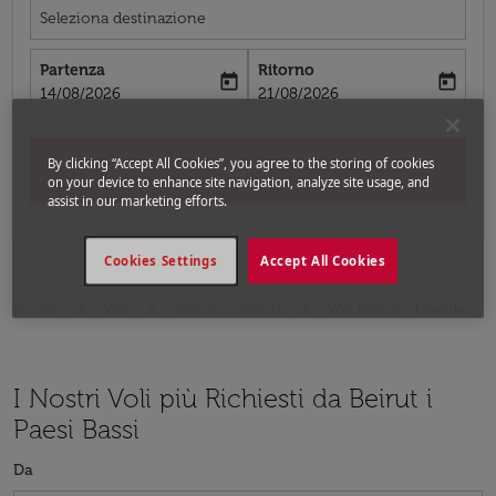
Seleziona destinazione
Partenza
Ritorno
today
today
fc-booking-departure-date-aria-label
fc-booking-return-date-aria-label
14/08/2026
21/08/2026
By clicking “Accept All Cookies”, you agree to the storing of cookies
Cerca
on your device to enhance site navigation, analyze site usage, and
assist in our marketing efforts.
Cookies Settings
Accept All Cookies
Home
Voli
Voli per Olanda
Voli Beirut - Olanda
I Nostri Voli più Richiesti da Beirut i
Paesi Bassi
Da