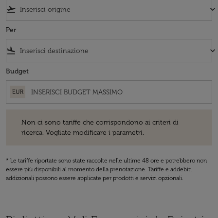
flight_takeoff
keyboard_arrow_down
Per
flight_land
keyboard_arrow_down
Budget
EUR
Non ci sono tariffe che corrispondono ai criteri di ricerca. Vogliate 
Non ci sono tariffe che corrispondono ai criteri di
ricerca. Vogliate modificare i parametri.
* Le tariffe riportate sono state raccolte nelle ultime 48 ore e potrebbero non
essere più disponibili al momento della prenotazione. Tariffe e addebiti
addizionali possono essere applicate per prodotti e servizi opzionali.