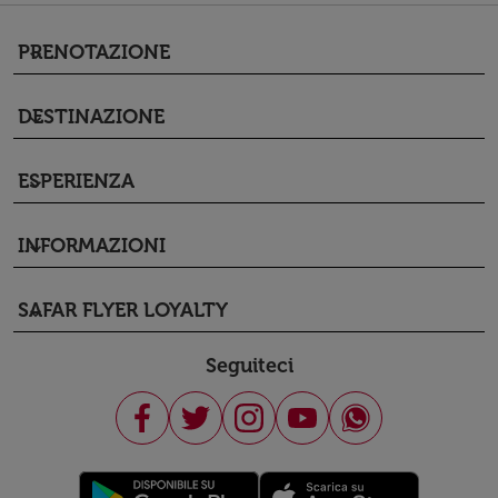
PRENOTAZIONE
keyboard_arrow_down
DESTINAZIONE
keyboard_arrow_down
ESPERIENZA
keyboard_arrow_down
INFORMAZIONI
keyboard_arrow_down
SAFAR FLYER LOYALTY
keyboard_arrow_down
Seguiteci