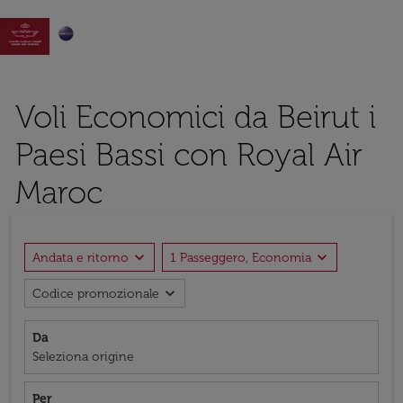

Voli Economici da Beirut i
Paesi Bassi con Royal Air
Maroc
expand_more
expand_more
Andata e ritorno
1 Passeggero, Economia
expand_more
Codice promozionale
Da
Seleziona origine
Per