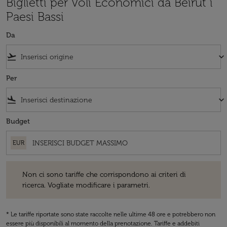
Biglietti per Voli Economici da Beirut i
Paesi Bassi
Da
flight_takeoff
keyboard_arrow_down
Per
flight_land
keyboard_arrow_down
Budget
EUR
Non ci sono tariffe che corrispondono ai criteri di ricerca. Vogliate 
Non ci sono tariffe che corrispondono ai criteri di
ricerca. Vogliate modificare i parametri.
* Le tariffe riportate sono state raccolte nelle ultime 48 ore e potrebbero non
essere più disponibili al momento della prenotazione. Tariffe e addebiti