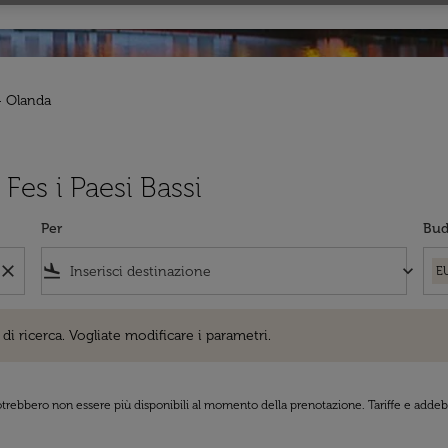
 - Olanda
 Fes i Paesi Bassi
Per
Bud
close
flight_land
keyboard_arrow_down
E
cerca. Vogliate modificare i parametri.
di ricerca. Vogliate modificare i parametri.
 potrebbero non essere più disponibili al momento della prenotazione. Tariffe e addebi