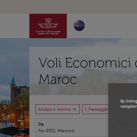
Voli Economici d
Maroc
By clickin
navigation
expand_more
expand
Andata e ritorno
1 Passeggero, Economia
Da
Per
close