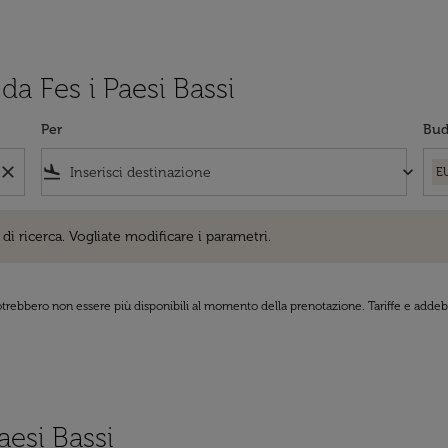
da Fes i Paesi Bassi
Per
Bud
close
flight_land
keyboard_arrow_down
E
cerca. Vogliate modificare i parametri.
di ricerca. Vogliate modificare i parametri.
 potrebbero non essere più disponibili al momento della prenotazione. Tariffe e addebi
aesi Bassi