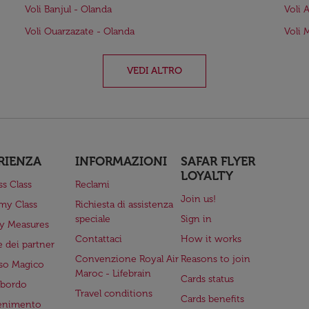
Voli Banjul - Olanda
Voli 
Voli Ouarzazate - Olanda
Voli 
VEDI ALTRO
RIENZA
INFORMAZIONI
SAFAR FLYER
LOYALTY
ss Class
Reclami
Join us!
my Class
Richiesta di assistenza
speciale
Sign in
ry Measures
Contattaci
How it works
 dei partner
Convenzione Royal Air
Reasons to join
so Magico
Maroc - Lifebrain
Cards status
a bordo
Travel conditions
Cards benefits
tenimento