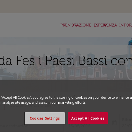
keyboard_arrow_down
keyboard_arrow_down
ke
PRENOTAZIONE
ESPERIENZA
INFOR
a Fes i Paesi Bassi con
g “Accept All Cookies”, you agree to the storing of cookies on your device to enhance si
, analyze site usage, and assist in our marketing efforts.
_more
expand_more
Codice promozionale
Cookies Settings
Accept All Cookies
Partenza
Rito
today
fc-booking-departure-date-aria-l
fc-bo
15/08/2026
22/0