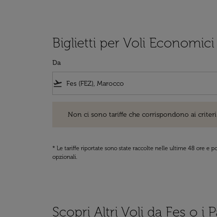
Biglietti per Voli Economici 
Da
flight_takeoff
Non ci sono tariffe che corrispondono ai criteri di ri
Non ci sono tariffe che corrispondono ai criteri 
* Le tariffe riportate sono state raccolte nelle ultime 48 ore e
opzionali.
Scopri Altri Voli da Fes o i P