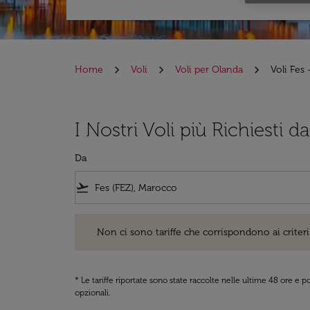
Home
Voli
Voli per Olanda
Voli Fes
I Nostri Voli più Richiesti da
Da
flight_takeoff
Non ci sono tariffe che corrispondono ai criteri di ri
Non ci sono tariffe che corrispondono ai criteri 
* Le tariffe riportate sono state raccolte nelle ultime 48 ore e
opzionali.