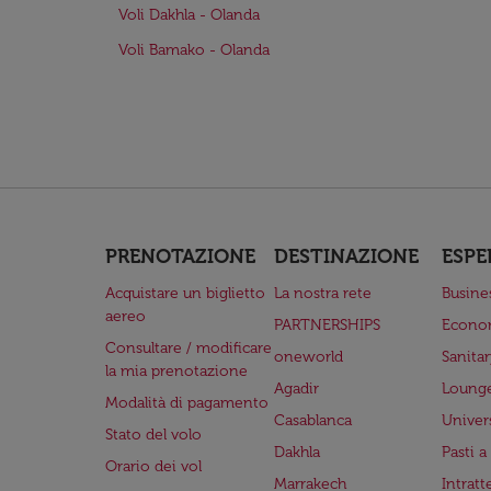
Voli Dakhla - Olanda
Voli Bamako - Olanda
PRENOTAZIONE
DESTINAZIONE
ESPE
Acquistare un biglietto
La nostra rete
Busine
aereo
PARTNERSHIPS
Econo
Consultare / modificare
oneworld
Sanita
la mia prenotazione
Agadir
Lounge
Modalità di pagamento
Casablanca
Univer
Stato del volo
Dakhla
Pasti 
Orario dei vol
Marrakech
Intrat