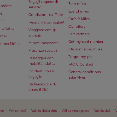
Bagagli e spese di
Earn miles
a sedere
servizio
Spend miles
M
Condizioni-tariffarie
Cash & Miles
ESS
Flessibilità dei biglietti
Our offers
ra flotta
Viaggiare con gli
Our Partners
animali
iner
Get my card number
Minori incustoditi
ations Mobile
Claim missing miles
Presenze speciali
Forgot my pin
Passeggeri con
mobilità ridotta
FAQ & Contact
Incidenti con il
General conditions
bagaglio
Safar Flyer
Dichiarazione di
accessibilità
|
|
|
|
|
ese
Voli per città
Voli da città a città
Voli da città a paese
Voli da città
V