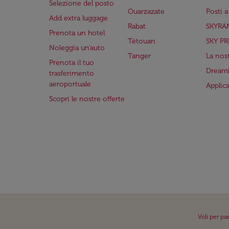
Selezione del posto
Ouarzazate
Posti 
Add extra luggage
Rabat
SKYRA
Prenota un hotel
Tétouan
SKY PR
Noleggia un'auto
Tanger
La nost
Prenota il tuo
Dreaml
trasferimento
aeroportuale
Applic
Scopri le nostre offerte
Voli per pa