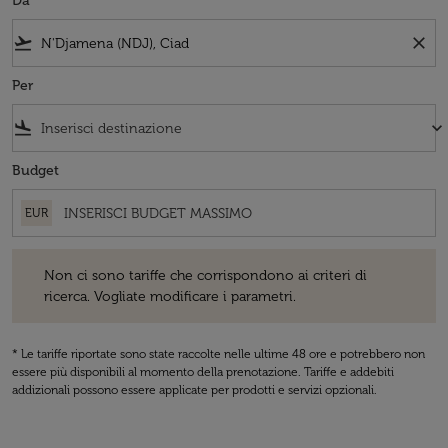
Da
flight_takeoff
close
Per
flight_land
keyboard_arrow_down
Budget
EUR
Non ci sono tariffe che corrispondono ai criteri di ricerca. Vogliate 
Non ci sono tariffe che corrispondono ai criteri di
ricerca. Vogliate modificare i parametri.
* Le tariffe riportate sono state raccolte nelle ultime 48 ore e potrebbero non
essere più disponibili al momento della prenotazione. Tariffe e addebiti
addizionali possono essere applicate per prodotti e servizi opzionali.