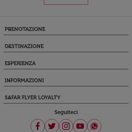
PRENOTAZIONE
keyboard_arrow_down
DESTINAZIONE
keyboard_arrow_down
ESPERIENZA
keyboard_arrow_down
INFORMAZIONI
keyboard_arrow_down
SAFAR FLYER LOYALTY
keyboard_arrow_down
Seguiteci