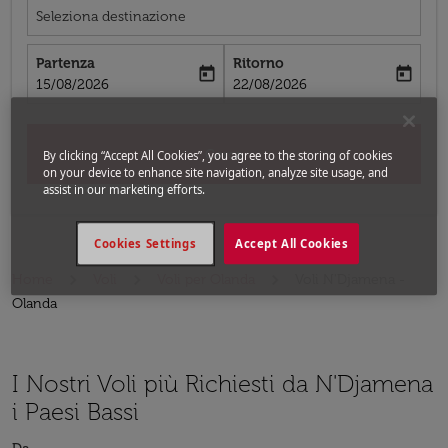
Seleziona destinazione
Partenza
Ritorno
today
today
fc-booking-departure-date-aria-label
fc-booking-return-date-aria-label
15/08/2026
22/08/2026
Cerca
By clicking “Accept All Cookies”, you agree to the storing of cookies
on your device to enhance site navigation, analyze site usage, and
assist in our marketing efforts.
Cookies Settings
Accept All Cookies
Home
Voli
Voli per Olanda
Voli N'Djamena -
Olanda
I Nostri Voli più Richiesti da N'Djamena
i Paesi Bassi