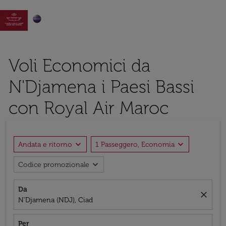

Voli Economici da
N'Djamena i Paesi Bassi
con Royal Air Maroc
expand_more
expand_more
Andata e ritorno
1 Passeggero, Economia
expand_more
Codice promozionale
Da
close
N'Djamena (NDJ), Ciad
Per