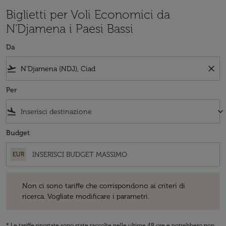
Biglietti per Voli Economici da
N'Djamena i Paesi Bassi
Da
flight_takeoff
close
Per
flight_land
keyboard_arrow_down
Budget
EUR
Non ci sono tariffe che corrispondono ai criteri di ricerca. Vogliate 
Non ci sono tariffe che corrispondono ai criteri di
ricerca. Vogliate modificare i parametri.
* Le tariffe riportate sono state raccolte nelle ultime 48 ore e potrebbero non